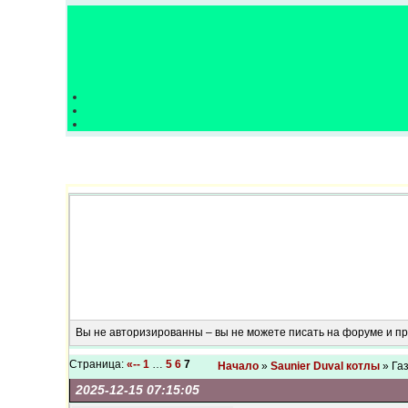
Вы не авторизированны – вы не можете писать на форуме и 
Страница:
«--
1
…
5
6
7
Начало
»
Saunier Duval котлы
» Га
2025-12-15 07:15:05