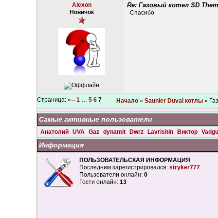
Alexon
Re: Газовый котел SD Them
Новичок
Спасибо
Страница:
«--
1
…
5
6
7
Начало
»
Saunier Duval котлы
» Га
Самые активные пользователи
Анатолий
UVA
Gaz
dynamit
Dwrz
Lavrishin
Виктор
Vadg
Информация
ПОЛЬЗОВАТЕЛЬСКАЯ ИНФОРМАЦИЯ
Последним зарегистрировался:
stryker777
Пользователи онлайн:
0
Гости онлайн:
13