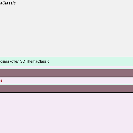
aClassic
зовый котел SD ThemaClassic
us