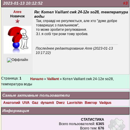
2023-01-13 10:12:52
#3
Anre
Re: Котел Vaillant cwk 24-12e so28, температура
Новичок
воды
Так, справді не регулюється, але хто "дуже добре
товаришує з паяльником",
то може зробити регулювання.
З.І. я собі три роки тому зробив.
Последнее редактирование Anre (2023-01-13
10:17:22)
Страница:
1
Начало
»
Vaillant
» Котел Vaillant cwk 24-12e so28,
температура воды
Самые активные пользователи
Анатолий
UVA
Gaz
dynamit
Dwrz
Lavrishin
Виктор
Vadgus
Информация
СТАТИСТИКА
Всего пользователей:
6365
Всего тем:
676