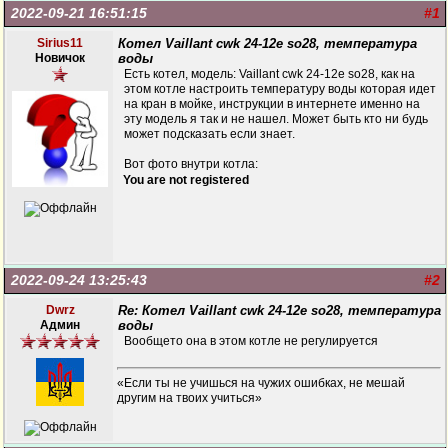
2022-09-21 16:51:15
#1
Sirius11
Котел Vaillant cwk 24-12e so28, температура
Новичок
воды
Есть котел, модель: Vaillant cwk 24-12e so28, как на
этом котле настроить температуру воды которая идет
на кран в мойке, инструкции в интернете именно на
эту модель я так и не нашел. Может быть кто ни будь
может подсказать если знает.
Вот фото внутри котла:
You are not registered
2022-09-24 13:25:43
#2
Dwrz
Re: Котел Vaillant cwk 24-12e so28, температура
Админ
воды
Вообщето она в этом котле не регулируется
«Если ты не учишься на чужих ошибках, не мешай
другим на твоих учиться»