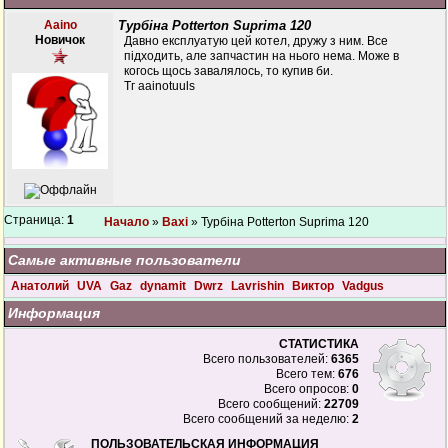
Aaino
Турбіна Potterton Suprima 120
Новичок
Давно експлуатую цей котел, дружу з ним. Все
підходить, але запчастин на нього нема. Може в
когось щось завалялось, то купив би.
Тг aainotuuls
Страница:
1
Начало
»
Baxi
» Турбіна Potterton Suprima 120
Самые активные пользователи
Анатолий
UVA
Gaz
dynamit
Dwrz
Lavrishin
Виктор
Vadgus
Информация
СТАТИСТИКА
Всего пользователей:
6365
Всего тем:
676
Всего опросов:
0
Всего сообщений:
22709
Всего сообщений за неделю:
2
ПОЛЬЗОВАТЕЛЬСКАЯ ИНФОРМАЦИЯ