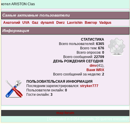
котел ARISTON Clas
Самые активные пользователи
Анатолий
UVA
Gaz
dynamit
Dwrz
Lavrishin
Виктор
Vadgus
Информация
СТАТИСТИКА
Всего пользователей:
6365
Всего тем:
676
Всего опросов:
0
Всего сообщений:
22709
ДЕНЬ РОЖДЕНИЯ СЕГОДНЯ
dmv
(41),
Ваня WRX
Всего сообщений за неделю:
2
ПОЛЬЗОВАТЕЛЬСКАЯ ИНФОРМАЦИЯ
Последним зарегистрировался:
stryker777
Пользователи онлайн:
0
Гости онлайн:
3
map forum
[ Generated in 0.054 seconds, 20 queries executed ]