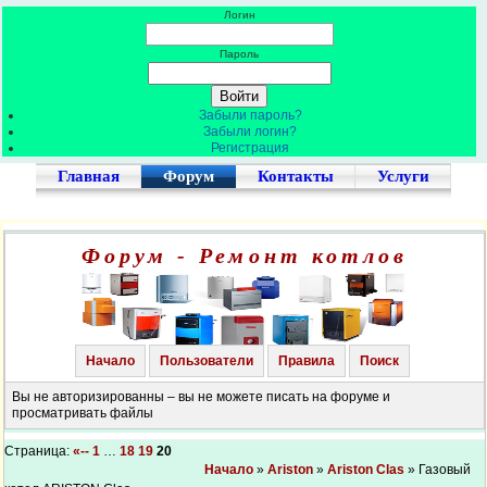
Логин
Пароль
Забыли пароль?
Забыли логин?
Регистрация
Главная
Форум
Контакты
Услуги
Форум - Ремонт котлов
Начало
Пользователи
Правила
Поиск
Вы не авторизированны – вы не можете писать на форуме и
просматривать файлы
Страница:
«--
1
…
18
19
20
Начало
»
Ariston
»
Ariston Clas
» Газовый