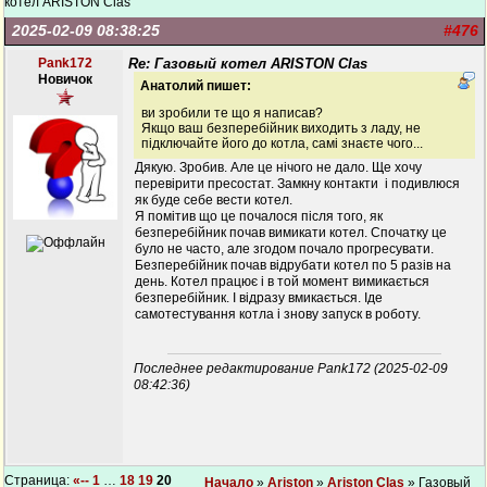
котел ARISTON Clas
2025-02-09 08:38:25
#476
Pank172
Re: Газовый котел ARISTON Clas
Новичок
Анатолий пишет:
ви зробили те що я написав?
Якщо ваш безперебійник виходить з ладу, не
підключайте його до котла, самі знаєте чого...
Дякую. Зробив. Але це нічого не дало. Ще хочу
перевірити пресостат. Замкну контакти і подивлюся
як буде себе вести котел.
Я помітив що це почалося після того, як
безперебійник почав вимикати котел. Спочатку це
було не часто, але згодом почало прогресувати.
Безперебійник почав відрубати котел по 5 разів на
день. Котел працює і в той момент вимикається
безперебійник. І відразу вмикається. Іде
самотестування котла і знову запуск в роботу.
Последнее редактирование Pank172 (2025-02-09
08:42:36)
Страница:
«--
1
…
18
19
20
Начало
»
Ariston
»
Ariston Clas
» Газовый