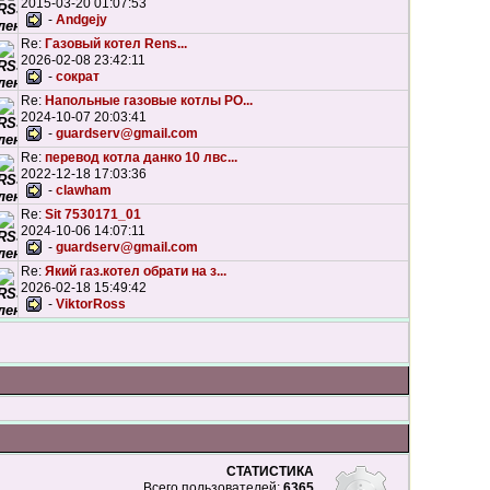
2015-03-20 01:07:53
-
Andgejy
Re:
Газовый котел Rens...
2026-02-08 23:42:11
-
сократ
Re:
Напольные газовые котлы РО...
2024-10-07 20:03:41
-
guardserv@gmail.com
Re:
перевод котла данко 10 лвс...
2022-12-18 17:03:36
-
clawham
Re:
Sit 7530171_01
2024-10-06 14:07:11
-
guardserv@gmail.com
Re:
Який газ.котел обрати на з...
2026-02-18 15:49:42
-
ViktorRoss
СТАТИСТИКА
Всего пользователей:
6365