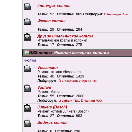
Immergas котлы
Темы:
52
Ответы:
869
Подфорум
:
Immergas Star
Westen котлы
Темы:
29
Ответы:
294
Другие итальянские котлы
Итальянские котлы и колонки
Темы:
17
Ответы:
275
Ремонт немецких котлов
ФОРУМ -
Viessmann
Ремонт котлов Viessmann
Темы:
40
Ответы:
1429
Подфорум
:
Viessmann Vitopend 100
Vaillant
Ремонт Vaillant
Темы:
55
Ответы:
2000
Подфорум
:
,
Vaillant TEC
Vaillant MAX
Junkers (Bosch)
Ремонт котлов Junkers (Bosch)
Темы:
27
Ответы:
983
Buderus котлы
Темы:
6
Ответы:
290