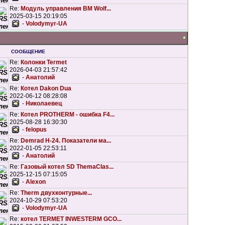
Re:
Модуль управления BM Wolf...
2025-03-15 20:19:05
-
Volodymyr-UA
СООБЩЕНИЕ
Re:
Колонки Termet
2026-04-03 21:57:42
-
Анатолий
Re:
Котел Dakon Dua
2022-06-12 08:28:08
-
Николаевец
Re:
Котел PROTHERM - ошибка F4...
2025-08-28 16:30:30
-
felopus
Re:
Demrad H-24. Показатели ма...
2022-01-05 22:53:11
-
Анатолий
Re:
Газовый котел SD ThemaClas...
2025-12-15 07:15:05
-
Alexon
Re:
Therm двухконтурные...
2024-10-29 07:53:20
-
Volodymyr-UA
Re:
котел TERMET INWESTERM GCO...