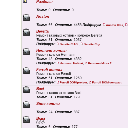
Разделы
Темы:
0
Ответы:
0
Ariston
Темы:
66
Ответы:
4458
Подфорум
:
,
Ariston Clas
Beretta
Ремонт газовых котлов и колонок Beretta
Темы:
31
Ответы:
1037
Подфорум
:
,
Beretta CIAO
Beretta City
Hermann котлы
Ремонт котлов Hermann
Темы:
48
Ответы:
4382
Подфорум
:
,
Hermann Habitat
Hermann Micra 2
Ferroli котлы
Ремонт котлов Ferroli
Темы:
51
Ответы:
1260
Подфорум
:
,
Ferroli DOMIproject
Ferroli DOMIсompact
Baxi
Ремонт газовых котлов Baxi
Темы:
31
Ответы:
179
Sime котлы
Темы:
24
Ответы:
887
Biasi
✋✋✋
Темы:
6
Ответы:
177