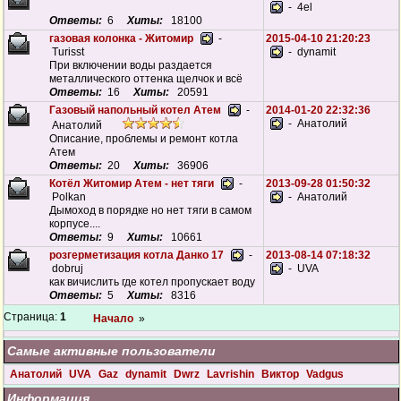
- 4el
Ответы:
6
Хиты:
18100
газовая колонка - Житомир
-
2015-04-10 21:20:23
Turisst
- dynamit
При включении воды раздается
металлического оттенка щелчок и всё
Ответы:
16
Хиты:
20591
Газовый напольный котел Атем
-
2014-01-20 22:32:36
- Анатолий
Анатолий
Описание, проблемы и ремонт котла
Атем
Ответы:
20
Хиты:
36906
Котёл Житомир Атем - нет тяги
-
2013-09-28 01:50:32
Polkan
- Анатолий
Дымоход в порядке но нет тяги в самом
корпусе....
Ответы:
9
Хиты:
10661
розгерметизация котла Данко 17
-
2013-08-14 07:18:32
dobruj
- UVA
как вичислить где котел пропускает воду
Ответы:
5
Хиты:
8316
Страница:
1
Начало
»
Самые активные пользователи
Анатолий
UVA
Gaz
dynamit
Dwrz
Lavrishin
Виктор
Vadgus
Информация