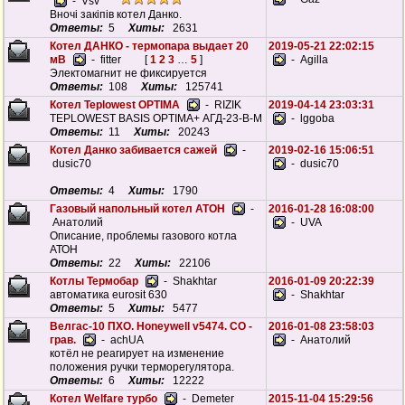
- Vsv
Вночі закіпів котел Данко.
Ответы:
5
Хиты:
2631
Котел ДАНКО - термопара выдает 20
2019-05-21 22:02:15
мВ
- fitter
[
1
2
3
…
5
]
- Agilla
Электомагнит не фиксируется
Ответы:
108
Хиты:
125741
Котел Teplowest OPTIMA
- RIZIK
2019-04-14 23:03:31
TEPLOWEST BASIS OPTIMA+ АГД-23-В-М
- lggoba
Ответы:
11
Хиты:
20243
Котел Данко забивается сажей
-
2019-02-16 15:06:51
dusic70
- dusic70
Ответы:
4
Хиты:
1790
Газовый напольный котел АТОН
-
2016-01-28 16:08:00
Анатолий
- UVA
Описание, проблемы газового котла
АТОН
Ответы:
22
Хиты:
22106
Котлы Термобар
- Shakhtar
2016-01-09 20:22:39
автоматика eurosit 630
- Shakhtar
Ответы:
5
Хиты:
5477
Велгас-10 ПХО. Honeywell v5474. СО -
2016-01-08 23:58:03
грав.
- achUA
- Анатолий
котёл не реагирует на изменение
положения ручки терморегулятора.
Ответы:
6
Хиты:
12222
Котел Welfare турбо
- Demeter
2015-11-04 15:29:56