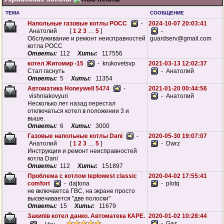
ТЕМА
СООБЩЕНИЕ
Напольные газовые котлы РОСС
-
2024-10-07 20:03:41
Анатолий
[
1
2
3
…
5
]
-
Обслуживание и ремонт неисправностей
guardserv@gmail.com
котла РОСС
Ответы:
112
Хиты:
117556
котел Житомир -15
- krukovetsvp
2021-03-13 12:02:37
Стал гаснуть
- Анатолий
Ответы:
5
Хиты:
11354
Автоматика Honeywell 5474
-
2021-01-20 00:44:56
vishniakovyuri
- Анатолий
Несколько лет назад перестал
отключаться котел в положении 3 и
выше.
Ответы:
6
Хиты:
3000
Газовые напольные котлы Dani
-
2020-05-30 19:07:07
Анатолий
[
1
2
3
…
5
]
- Dwrz
Инструкции и ремонт неисправностей
котла Dani
Ответы:
112
Хиты:
151897
Проблема с котлом teplowest classic
2020-04-02 17:55:41
comfort
- dajtona
- plotq
не включаетса ГВС, на экране просто
высвечивается "две полоски"
Ответы:
15
Хиты:
11679
Закипів котел данко. Автоматека КАРЕ.
2020-01-02 10:28:44
- Gaz