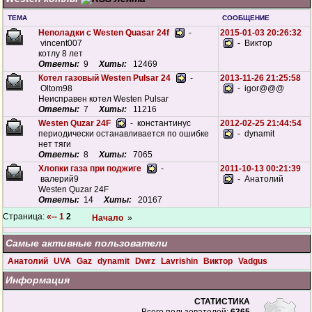
ТЕМА
СООБЩЕНИЕ
Неполадки с Westen Quasar 24f
-
2015-01-03 20:26:32
vincent007
- Виктор
котлу 8 лет
Ответы:
9
Хиты:
12469
Котел газовый Westen Pulsar 24
-
2013-11-26 21:25:58
Oltom98
- igor@@@
Неисправен котел Westen Pulsar
Ответы:
7
Хиты:
11216
Westen Quzar 24F
- константинус
2012-02-25 21:44:54
периодически останавливается по ошибке
- dynamit
нет тяги
Ответы:
8
Хиты:
7065
Хлопки газа при поджиге
-
2011-10-13 00:21:39
валерий9
- Анатолий
Westen Quzar 24F
Ответы:
14
Хиты:
20167
Страница:
«--
1
2
Начало
»
Самые активные пользователи
Анатолий
UVA
Gaz
dynamit
Dwrz
Lavrishin
Виктор
Vadgus
Информация
СТАТИСТИКА