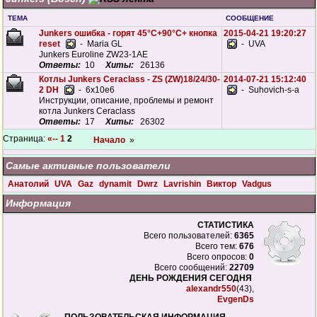
ТЕМА
СООБЩЕНИЕ
Junkers ошибка - горят 45°С+90°С+ кнопка
2015-04-21 19:20:27
reset
- Maria GL
- UVA
Junkers Euroline ZW23-1AE
Ответы:
10
Хиты:
26136
Котлы Junkers Ceraclass - ZS (ZW)18/24/30-
2014-07-21 15:12:40
2 DH
- 6x10e6
- Suhovich-s-a
Инструкции, описание, проблемы и ремонт
котла Junkers Ceraclass
Ответы:
17
Хиты:
26302
Страница:
«--
1
2
Начало
»
Самые активные пользователи
Анатолий
UVA
Gaz
dynamit
Dwrz
Lavrishin
Виктор
Vadgus
Информация
СТАТИСТИКА
Всего пользователей:
6365
Всего тем:
676
Всего опросов:
0
Всего сообщений:
22709
ДЕНЬ РОЖДЕНИЯ СЕГОДНЯ
alexandr550
(43),
EvgenDs