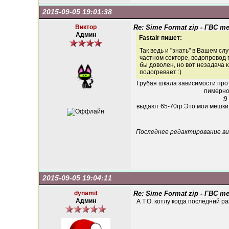
2015-09-05 19:01:38
Виктор
Re: Sime Format zip - ГВС 
Админ
Fastair пишет:
Так ведь и "знать" в Вашем сл
частном секторе, водопровод 
бы доволен, но вот незадача ка
подогревает :)
Грубая шкала зависимости прот
пимерно :11л.
:9 л.мин =40гр. и так дал
выдают 65-70гр.Это мои мешки и
Последнее редактирование вик
2015-09-05 19:04:11
dynamit
Re: Sime Format zip - ГВС 
Админ
А Т.О. котлу когда последний 