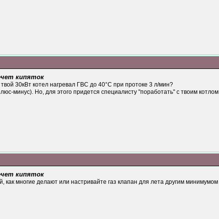
течет кипяток
 твой 30кВт котел нагревал ГВС до 40°С при протоке 3 л/мин?
юс-минус). Но, для этого придется специалисту "поработать" с твоим котлом.
течет кипяток
й, как многие делают или настривайте газ клапан для лета другим минимумом