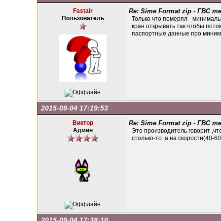
Fastair
Re: Sime Format zip - ГВС 
Пользователь
Только что померял - минимальн
кран открывать так чтобы поток 
паспортные данные про миниму
2015-09-04 17:19:53
Виктор
Re: Sime Format zip - ГВС 
Админ
Это производитель говорит ,что
столько-то ,а на скорости(40-6
2015-09-04 17:38:10