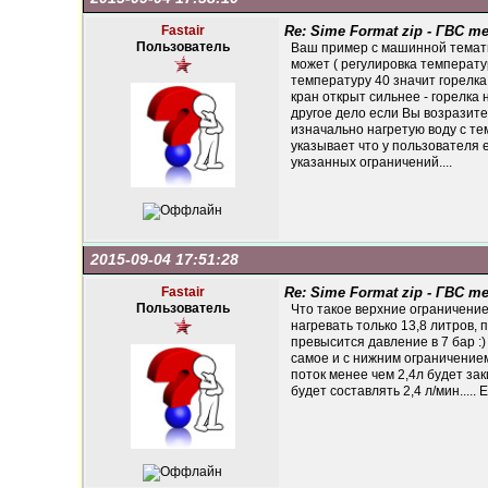
Fastair
Re: Sime Format zip - ГВС 
Пользователь
Ваш пример с машинной тематик
может ( регулировка температу
температуру 40 значит горелка 
кран открыт сильнее - горелка н
другое дело если Вы возразите и
изначально нагретую воду с тем
указывает что у пользователя 
указанных ограничений....
2015-09-04 17:51:28
Fastair
Re: Sime Format zip - ГВС 
Пользователь
Что такое верхние ограничение 
нагревать только 13,8 литров, п
превысится давление в 7 бар :
самое и с нижним ограничением 
поток менее чем 2,4л будет за
будет составлять 2,4 л/мин....