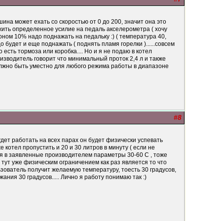
ина может ехать со скоростью от 0 до 200, значит она это
ложить определенное усилие на педаль акселерометра ( хочу
лоном 10% надо поднажать на педальку :) ( температура 40,
адо будет и еще поднажать ( поднять пламя горелки )......совсем
о есть тормоза или коробка.... Но и я не подаю в котел
роизводитель говорит что минимальный проток 2,4 л и также
должно быть уместно для любого режима работы в диапазоне
#8
удет работать на всех парах он будет физически успевать
е котел пропустить и 20 и 30 литров в минуту ( если не
ся в заявленные производителем параметры 30-60 С , тоже
О тут уже физическим ограничением как раз является то что
ьзователь получит желаемую температуру, тоесть 30 градусов,
ания 30 градусов..... Лично я работу понимаю так :)