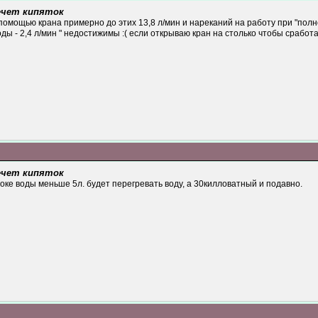
течет кипяток
 помощью крана примерно до этих 13,8 л/мин и нареканий на работу при "полн
ды - 2,4 л/мин " недостижимы :( если открываю кран на столько чтобы сработа
течет кипяток
оке воды меньше 5л. будет перегревать воду, а 30килловатный и подавно.