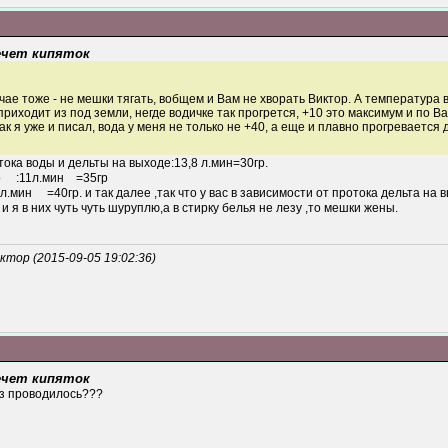
течет кипяток
учае тоже - не мешки тягать, вобщем и Вам не хворать Виктор. А температура в
приходит из под земли, негде водичке так прогрется, +10 это максимум и по
к я уже и писал, вода у меня не только не +40, а еще и плавно прогревается до
ока воды и дельты на выходе:13,8 л.мин=30гр.
мин =35гр
ее ,так что у вас в зависимости от протока дельта на выходе м
 я в них чуть чуть шуруплю,а в стирку белья не лезу ,то мешки жены.
тор (2015-09-05 19:02:36)
течет кипяток
раз проводилось???