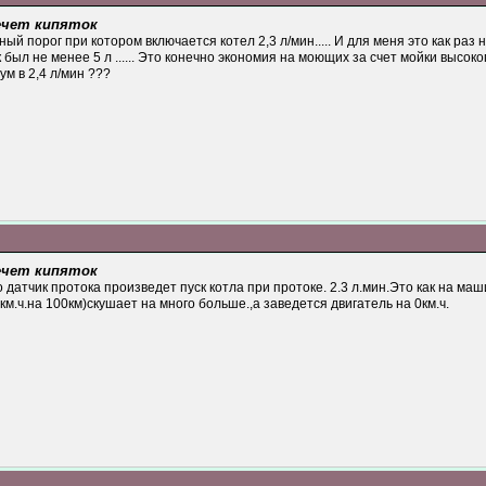
течет кипяток
ый порог при котором включается котел 2,3 л/мин..... И для меня это как ра
был не менее 5 л ...... Это конечно экономия на моющих за счет мойки высокого
м в 2,4 л/мин ???
течет кипяток
 датчик протока произведет пуск котла при протоке. 2.3 л.мин.Это как на маш
0км.ч.на 100км)скушает на много больше.,а заведется двигатель на 0км.ч.