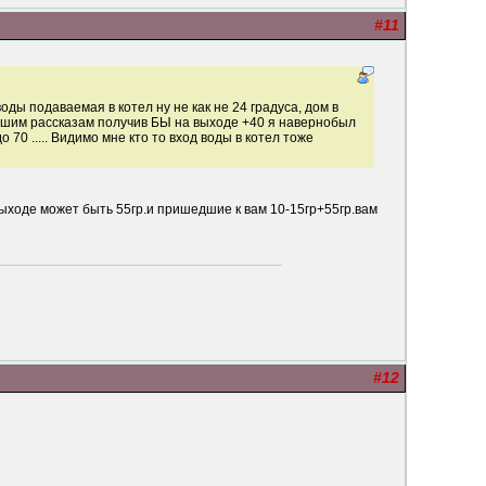
#11
оды подаваемая в котел ну не как не 24 градуса, дом в
 Вашим рассказам получив БЫ на выходе +40 я навернобыл
 70 ..... Видимо мне кто то вход воды в котел тоже
ожет быть 55гр.и пришедшие к вам 10-15гр+55гр.вам
#12