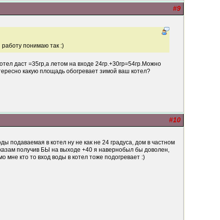
#9
 работу понимаю так :)
котел даст =35гр,а летом на входе 24гр.+30гр=54гр.Можно
нтересно какую площадь обогревает зимой ваш котел?
#10
ды подаваемая в котел ну не как не 24 градуса, дом в частном
ссказам получив БЫ на выходе +40 я навернобыл бы доволен,
имо мне кто то вход воды в котел тоже подогревает :)