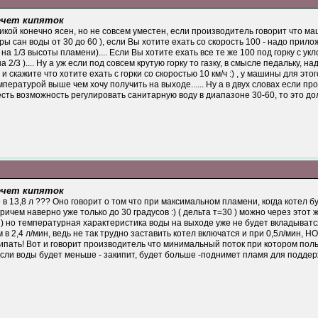
течет кипяток
ой конечно ясен, но не совсем уместен, если производитель говорит что маш
ры сан воды от 30 до 60 ), если Вы хотите ехать со скорость 100 - надо при
на 1/3 высоты пламени).... Если Вы хотите ехать все те же 100 под горку с ук
а 2/3 ).... Ну а уж если под совсем крутую горку то газку, в смысле педальку, н
 скажите что хотите ехать с горки со скоростью 10 км/ч :) , у машины для этог
пературой выше чем хочу получить на выходе...... Ну а в двух словах если п
есть возможность регулировать санитарную воду в диапазоне 30-60, то это 
течет кипяток
в 13,8 л ??? Оно говорит о том что при максимальном пламени, когда котел б
ричем наверно уже только до 30 градусов :) ( дельта т=30 ) можно через этот ж
) ) но температурная характеристика воды на выходе уже не будет вкладыват
в 2,4 л/мин, ведь не так трудно заставить котел включатся и при 0,5л/мин, Н
кипать! Вот и говорит производитель что минимальный поток при котором пол
. Если воды будет меньше - закипит, будет больше -поднимет пламя для поддерж