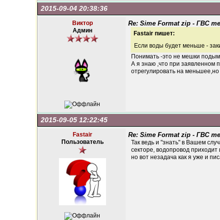
2015-09-04 20:38:36
Виктор
Re: Sime Format zip - ГВС 
Админ
Fastair пишет:
Если воды будет меньше - заки
Понимать -это не мешки подым
А я знаю ,что при заявленном 
отрегулировать на меньшее,но 
2015-09-05 12:22:45
Fastair
Re: Sime Format zip - ГВС 
Пользователь
Так ведь и "знать" в Вашем слу
секторе, водопровод приходит 
но вот незадача как я уже и пис