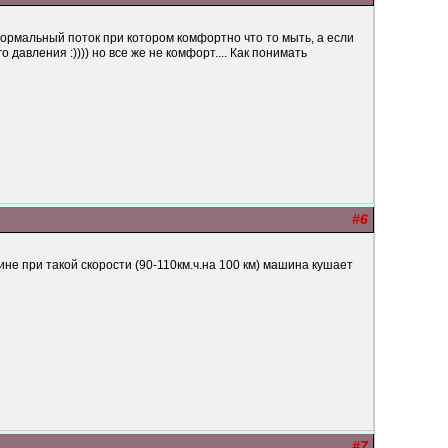
з нормальный поток при котором комфортно что то мыть, а если
 давления :)))) но все же не комфорт.... Как понимать
#6
ине при такой скорости (90-110км.ч.на 100 км) машина кушает
#7