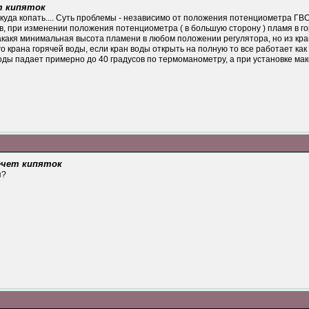
ет кипяток
куда копать.... Суть проблемы - независимо от положения потенциометра ГВС
в, при изменении положения потенциометра ( в большую сторону ) пламя в г
акакя минимальная высота пламени в любом положении регулятора, но из кра
о крана горячей воды, если кран воды открыть на полную то все работает как 
ы падает примерно до 40 градусов по термоманометру, а при установке макс
течет кипяток
я?