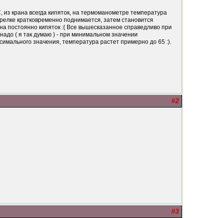
, из крана всегда кипяток, на термоманометре температура
орелке кратковременно поднимается, затем становится
на постоянно кипяток :( Все вышесказанное справедливо при
надо ( я так думаю ) - при минимальном значении
имального значения, температура растет примерно до 65 :).
#2
#3