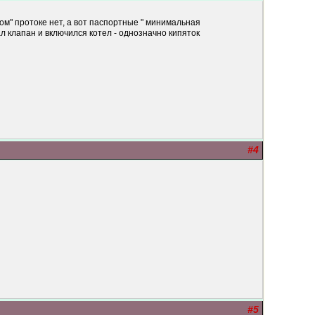
ом" протоке нет, а вот паспортные " минимальная
л клапан и включился котел - однозначно кипяток
#4
#5