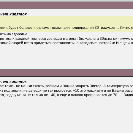
течет кипяток
пит, будет больше -поднимет пламя для поддержания 30 градусов..... Лично я
ать-на здоровье.
протоке и входной температуре воды в агрегат 5гр.+дельта 30гр,на минимуме 
зимой скорей всего придеться востановить на заводские настройки.И еще и
течет кипяток
чае тоже - не мешки тягать, вобщем и Вам не хворать Виктор. А температура во
из под земли, негде водичке так прогрется, +10 это максимум и по Вашим ра
ал, вода у меня не только не +40, а еще и плавно прогревается до 70 ..... Вид