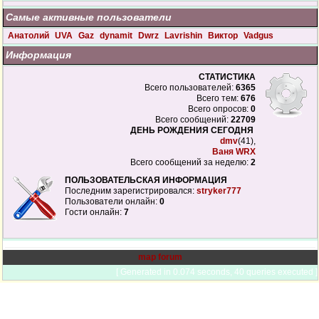
Самые активные пользователи
Анатолий
UVA
Gaz
dynamit
Dwrz
Lavrishin
Виктор
Vadgus
Информация
СТАТИСТИКА
Всего пользователей:
6365
Всего тем:
676
Всего опросов:
0
Всего сообщений:
22709
ДЕНЬ РОЖДЕНИЯ СЕГОДНЯ
dmv
(41),
Ваня WRX
Всего сообщений за неделю:
2
ПОЛЬЗОВАТЕЛЬСКАЯ ИНФОРМАЦИЯ
Последним зарегистрировался:
stryker777
Пользователи онлайн:
0
Гости онлайн:
7
map forum
[ Generated in 0.074 seconds, 40 queries executed ]