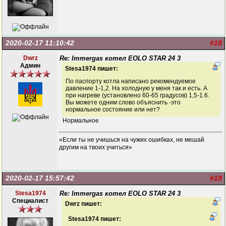
2020-02-17 11:10:42
#18
Dwrz
Re: Immergas котел EOLO STAR 24 3
Админ
Stesa1974 пишет:
По паспорту котла написано рекомендуемое
давление 1-1,2. На холодную у меня так и есть. А
при нагреве (установлено 60-65 градусов) 1,5-1.6.
Вы можете одним слово объяснить -это
нормальное состояние или нет?
Нормальное
«Если ты не учишься на чужих ошибках, не мешай
другим на твоих учиться»
2020-02-17 15:57:42
#19
Stesa1974
Re: Immergas котел EOLO STAR 24 3
Специалист
Dwrz пишет:
Stesa1974 пишет: