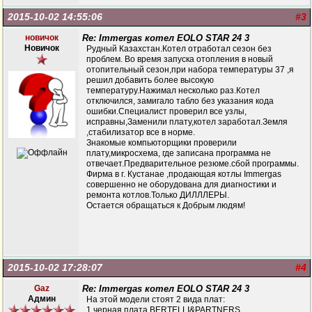
2015-10-02 14:55:06
#3
новичок
Re: Immergas котел EOLO STAR 24 3
Новичок
Рудный Казахстан.Котел отработал сезон без
проблем. Во время запуска отопления в новый
отопительный сезон,при набора температуры 37 ,я
решил добавить более высокую
температуру.Нажимал несколько раз.Котел
отключился, замигало табло без указания кода
ошибки.Специалист проверил все узлы,
исправны,Заменили плату,котел заработал.Земля
,стабилизатор все в норме.
Знакомые компьюторщики проверили
плату,микросхема, где записана программа не
отвечает.Предварительное резюме.сбой программы.
Фирма в г. Кустанае ,продающая котлы Immergas
совершенно не оборудована для диагностики и
ремонта котлов.Только ДИЛЛЛЕРЫ.
Остается обращаться к Добрым людям!
2015-10-02 17:28:07
#4
Gaz
Re: Immergas котел EOLO STAR 24 3
Админ
На этой модели стоят 2 вида плат:
1.черная плата BERTELLI&PARTNERS