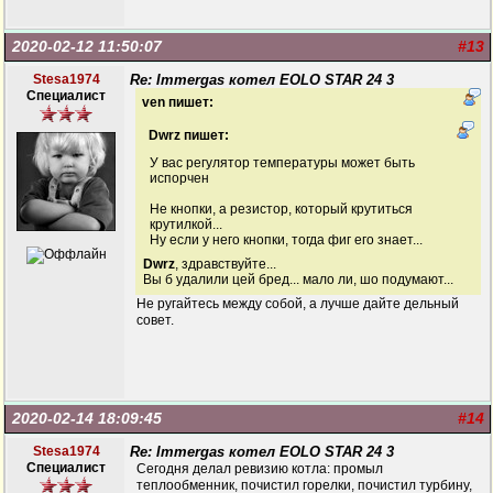
2020-02-12 11:50:07
#13
Stesa1974
Re: Immergas котел EOLO STAR 24 3
Специалист
ven пишет:
Dwrz пишет:
У вас регулятор температуры может быть
испорчен
Не кнопки, а резистор, который крутиться
крутилкой...
Ну если у него кнопки, тогда фиг его знает...
Dwrz
, здравствуйте...
Вы б удалили цей бред... мало ли, шо подумают...
Не ругайтесь между собой, а лучше дайте дельный
совет.
2020-02-14 18:09:45
#14
Stesa1974
Re: Immergas котел EOLO STAR 24 3
Специалист
Сегодня делал ревизию котла: промыл
теплообменник, почистил горелки, почистил турбину,