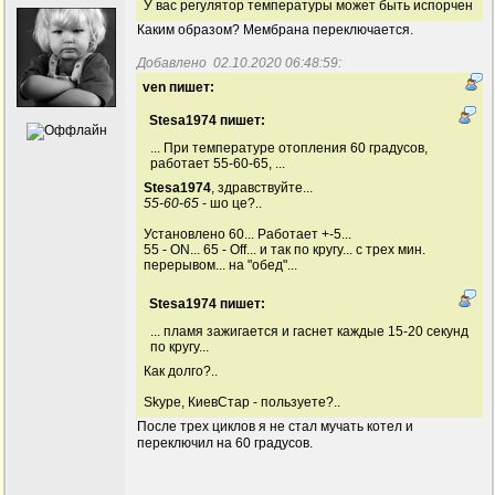
У вас регулятор температуры может быть испорчен
Каким образом? Мембрана переключается.
Добавлено 02.10.2020 06:48:59:
ven пишет:
Stesa1974 пишет:
... При температуре отопления 60 градусов,
работает 55-60-65, ...
Stesa1974
, здравствуйте...
55-60-65
- шо це?..
Установлено 60... Работает +-5...
55 - ON... 65 - Off... и так по кругу... с трех мин.
перерывом... на "обед"...
Stesa1974 пишет:
... пламя зажигается и гаснет каждые 15-20 секунд
по кругу...
Как долго?..
Skype, КиевСтар - пользуете?..
После трех циклов я не стал мучать котел и
переключил на 60 градусов.