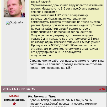
всякий случай).
Утром включаю,произошло пару попыток зажигания
горелки буквально по 3-5 сек и все.Опять мертвая
тишина.При этом с
открытием крана ГВС котел по-прежнему
включается.И как я писал уже, значение
температуры контура отопления на табло быстро
растет.Правда при этом не мигает индикатор"зима"
(слева на табло),мигающий режим которого
сигнализирует о нагревании теплоносителя.
Хочу еще раз подчеркнуть,что котел запущен
только 2 дня назад,но до этого пролежал 2-3 года
на складе одной киевской фирмы и 1,5 года у меня.
Прошу совета:ЧТО СДЕЛАТЬ?Специалистов по
этим котлам рядом нет,потому что в стране,куда я
его сдуру припер,они не пользуются
популярностью.
Странно что не работает насос, чем можно помочь на
растоянии не понятно, провода никакие не отрезали
под котлом - особенно белый?
2012-11-17 22:38:15
#18
MAR49
Re: Hermann Thesi
Пользователь
Добрый вечер,Анатолий!Если бы так,было бы
проще.Но увы,белый провод на месте,а котел не