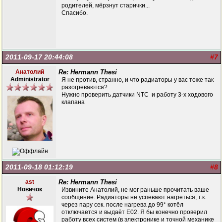
родителей, мёрзнут старички...
Спасибо.
2011-09-17 20:44:08
#7
Анатолий
Re: Hermann Thesi
Administrator
Я не против, странно, и что радиаторы у вас тоже так
разогреваются?
Нужно проверить датчики NTC и работу 3-х ходового
клапана
2011-09-18 01:12:19
#8
ast
Re: Hermann Thesi
Новичок
Извините Анатолий, не мог раньше прочитать ваше
сообщение. Радиаторы не успевают нагреться, т.к.
через пару сек. после нагрева до 99* котёл
отключается и выдаёт Е02. Я бы конечно проверил
работу всех систем (в электронике и точной механике