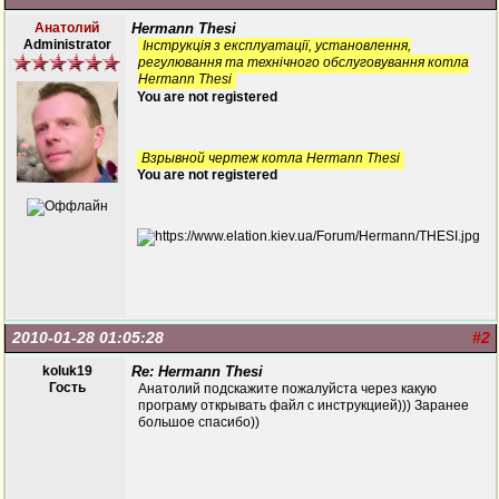
Анатолий
Hermann Thesi
Administrator
Інструкція з експлуатації, установлення,
регулювання та технічного обслуговування котла
Hermann Thesi
You are not registered
Взрывной чертеж котла Hermann Thesi
You are not registered
2010-01-28 01:05:28
#2
koluk19
Re: Hermann Thesi
Гость
Анатолий подскажите пожалуйста через какую
програму открывать файл с инструкцией))) Заранее
большое спасибо))