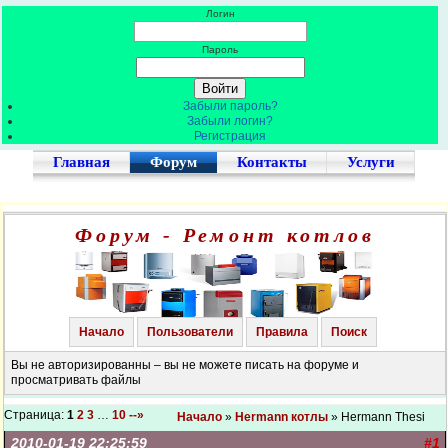
Логин
Пароль
Забыли пароль?
Забыли логин?
Регистрация
Главная
Форум
Контакты
Услуги
Форум - Ремонт котлов
Начало
Пользователи
Правила
Поиск
Вы не авторизированны – вы не можете писать на форуме и
просматривать файлы
Страница:
1
2
3
…
10
--»
Начало
»
Hermann котлы
» Hermann Thesi
2010-01-19 22:25:59
#1