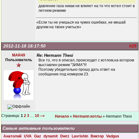
давление газа никак не влияет на то что котел стоит в
летнем режиме
«Если ты не учишься на чужих ошибках, не мешай
другим на твоих учиться»
2012-11-18 18:17:50
#25
MAR49
Re: Hermann Thesi
Пользователь
Все то, что я описал, происходит с котлом,на котором
выставлен режим "ЗИМА"!!!
Поэтому убедительно прошу дать ответ на
сообщение под номером 23.
Страница:
1
2
3
…
10
--»
Начало
»
Hermann котлы
» Hermann Thesi
Самые активные пользователи
Анатолий
UVA
Gaz
dynamit
Dwrz
Lavrishin
Виктор
Vadgus