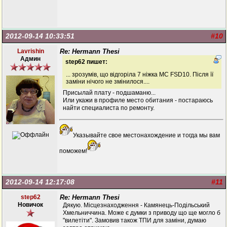
2012-09-14 10:33:51
#10
Lavrishin
Re: Hermann Thesi
Админ
step62 пишет:
... зрозумів, що відгоріла 7 ніжка МС FSD10. Після її
заміни нічого не змінилося....
Присылай плату - подшаманю...
Или укажи в профиле место обитания - постараюсь
найти специалиста по ремонту.
Указывайте свое местонахождение и тогда мы вам
поможем!
2012-09-14 12:17:08
#11
step62
Re: Hermann Thesi
Новичок
Дякую. Місцезнаходження - Камянець-Подільський
Хмельниччина. Може є думки з приводу що ще могло б
"вилетіти". Замовив також ТПИ для заміни, думаю