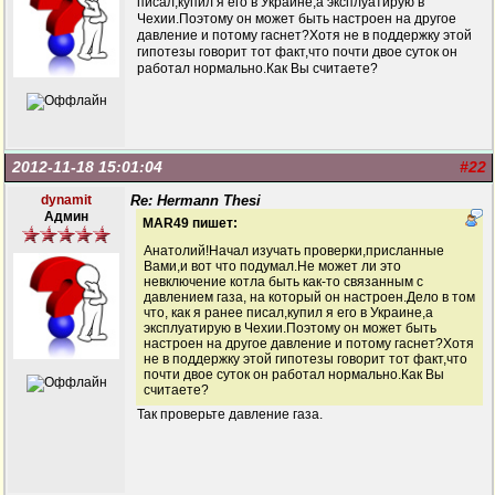
писал,купил я его в Украине,а эксплуатирую в
Чехии.Поэтому он может быть настроен на другое
давление и потому гаснет?Хотя не в поддержку этой
гипотезы говорит тот факт,что почти двое суток он
работал нормально.Как Вы считаете?
2012-11-18 15:01:04
#22
dynamit
Re: Hermann Thesi
Админ
MAR49 пишет:
Анатолий!Начал изучать проверки,присланные
Вами,и вот что подумал.Не может ли это
невключение котла быть как-то связанным с
давлением газа, на который он настроен.Дело в том
что, как я ранее писал,купил я его в Украине,а
эксплуатирую в Чехии.Поэтому он может быть
настроен на другое давление и потому гаснет?Хотя
не в поддержку этой гипотезы говорит тот факт,что
почти двое суток он работал нормально.Как Вы
считаете?
Так проверьте давление газа.