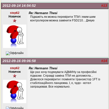
2012-09-14 14:54:52
#13
step62
Re: Hermann Thesi
Новичок
Підкажіть як можна перевірити ТПИ і яким шим
контролером можна замінити FSD210... Дякую
2012-09-16 09:06:58
#14
step62
Re: Hermann Thesi
Новичок
Ще раз хочу подякувати АДМИНу за професійні
підказки. Справді заміна ТПИ не допомогла...
Довелося перевірити і поміняти транзистор 1FT із
стабілізаційного ланцюжка. І, о, чудо - котел
запрацював. Все нормально.