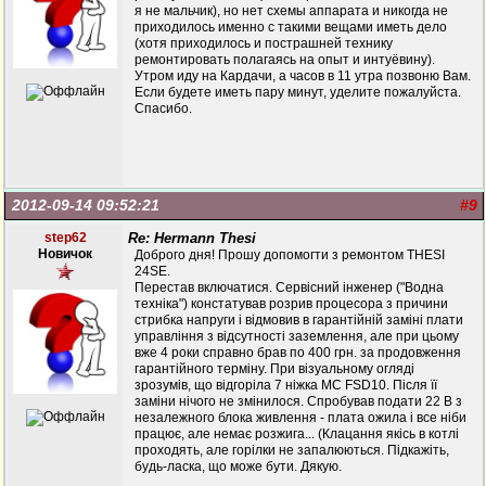
я не мальчик), но нет схемы аппарата и никогда не
приходилось именно с такими вещами иметь дело
(хотя приходилось и пострашней технику
ремонтировать полагаясь на опыт и интуёвину).
Утром иду на Кардачи, а часов в 11 утра позвоню Вам.
Если будете иметь пару минут, уделите пожалуйста.
Спасибо.
2012-09-14 09:52:21
#9
step62
Re: Hermann Thesi
Новичок
Доброго дня! Прошу допомогти з ремонтом THESI
24SE.
Перестав включатися. Сервісний інженер ("Водна
техніка") констатував розрив процесора з причини
стрибка напруги і відмовив в гарантійній заміні плати
управління з відсутності заземлення, але при цьому
вже 4 роки справно брав по 400 грн. за продовження
гарантійного терміну. При візуальному огляді
зрозумів, що відгоріла 7 ніжка МС FSD10. Після її
заміни нічого не змінилося. Спробував подати 22 В з
незалежного блока живлення - плата ожила і все ніби
працює, але немає розжига... (Клацання якісь в котлі
проходять, але горілки не запалюються. Підкажіть,
будь-ласка, що може бути. Дякую.