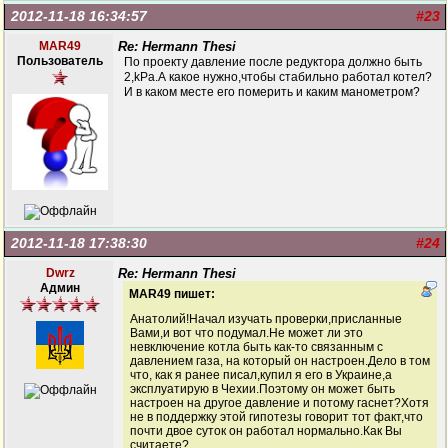
2012-11-18 16:34:57
#23
MAR49
Re: Hermann Thesi
Пользователь
По проекту давление после редуктора должно быть
2,kPa.А какое нужно,чтобы стабильно работал котел?
И в каком месте его померить и каким манометром?
2012-11-18 17:38:30
#24
Dwrz
Re: Hermann Thesi
Админ
MAR49 пишет:
Анатолий!Начал изучать проверки,присланные
Вами,и вот что подумал.Не может ли это
невключение котла быть как-то связанным с
давлением газа, на который он настроен.Дело в том
что, как я ранее писал,купил я его в Украине,а
эксплуатирую в Чехии.Поэтому он может быть
настроен на другое давление и потому гаснет?Хотя
не в поддержку этой гипотезы говорит тот факт,что
почти двое суток он работал нормально.Как Вы
считаете?