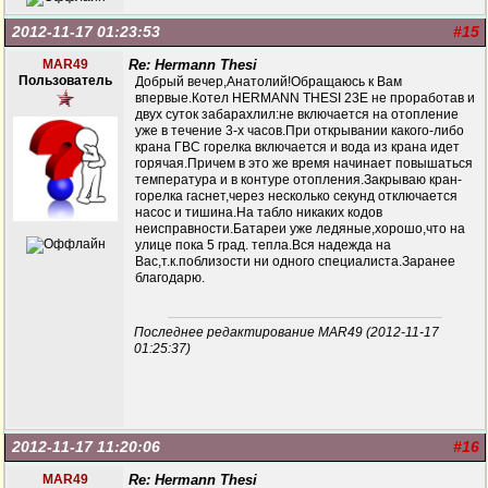
2012-11-17 01:23:53
#15
MAR49
Re: Hermann Thesi
Пользователь
Добрый вечер,Анатолий!Обращаюсь к Вам
впервые.Котел HERMANN THESI 23E не проработав и
двух суток забарахлил:не включается на отопление
уже в течение 3-х часов.При открывании какого-либо
крана ГВС горелка включается и вода из крана идет
горячая.Причем в это же время начинает повышаться
температура и в контуре отопления.Закрываю кран-
горелка гаснет,через несколько секунд отключается
насос и тишина.На табло никаких кодов
неисправности.Батареи уже ледяные,хорошо,что на
улице пока 5 град. тепла.Вся надежда на
Вас,т.к.поблизости ни одного специалиста.Заранее
благодарю.
Последнее редактирование MAR49 (2012-11-17
01:25:37)
2012-11-17 11:20:06
#16
MAR49
Re: Hermann Thesi