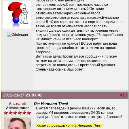
работает.Я с ним целый день
экспериментирую.Стоит несколько часов со
включенным питанием-мертвый!Питание
отключаю,затем через несколько часов
включаю,включаются горелка с насосом.Буквально
через 5-10 сек.горелка гаснет а еще через примерно
такое же время отключается насос.И опять
тишина.Да,еще одна деталь:при включении мигает
надпись"plus"в правом нижнем углу,а "батарея"слева
не мигает.Раньше все было наоборот.
При включении же кранов ГВС,все работает,вода
греется(правда слабовато,хотя пламя на горелке
зверское).
Вот такие дела!Прочитал все сообщения по всем
котлам на этом форуме,ничего похожего не
встретил.Но понял,что Вы прекрасный диагност!
Очень надеюсь на Ваш совет.
2012-11-17 23:03:42
#19
Анатолий
Re: Hermann Thesi
Administrator
а котел переведен в режим зима???, если да, то:
разьем М4 проверить перемычку 34-35 контакт
функцию "plus" отключите соответствующей кнопкой
Логика проверки котла Hermann Thesi