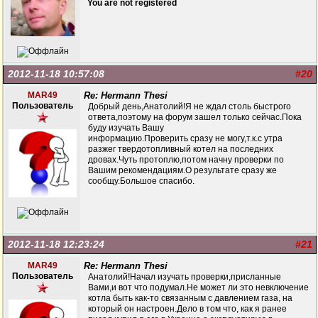
You are not registered
2012-11-18 10:57:08
#20
MAR49
Re: Hermann Thesi
Пользователь
Добрый день,Анатолий!Я не ждал столь быстрого
ответа,поэтому на форум зашел только сейчас.Пока
буду изучать Вашу
информацию.Проверить сразу не могу,т.к.с утра
разжег твердотопливный котел на последних
дровах.Чуть протоплю,потом начну проверки по
Вашим рекомендациям.О результате сразу же
сообщу.Большое спасибо.
2012-11-18 12:23:24
#21
MAR49
Re: Hermann Thesi
Пользователь
Анатолий!Начал изучать проверки,присланные
Вами,и вот что подумал.Не может ли это невключение
котла быть как-то связанным с давлением газа, на
который он настроен.Дело в том что, как я ранее