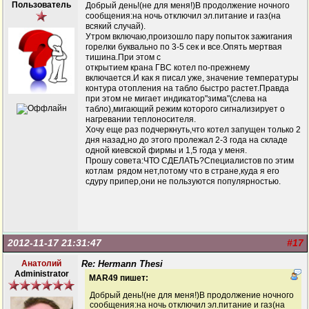
Пользователь
Добрый день!(не для меня!)В продолжение ночного
сообщения:на ночь отключил эл.питание и газ(на
всякий случай).
Утром включаю,произошло пару попыток зажигания
горелки буквально по 3-5 сек и все.Опять мертвая
тишина.При этом с
открытием крана ГВС котел по-прежнему
включается.И как я писал уже, значение температуры
контура отопления на табло быстро растет.Правда
при этом не мигает индикатор"зима"(слева на
табло),мигающий режим которого сигнализирует о
нагревании теплоносителя.
Хочу еще раз подчеркнуть,что котел запущен только 2
дня назад,но до этого пролежал 2-3 года на складе
одной киевской фирмы и 1,5 года у меня.
Прошу совета:ЧТО СДЕЛАТЬ?Специалистов по этим
котлам рядом нет,потому что в стране,куда я его
сдуру припер,они не пользуются популярностью.
2012-11-17 21:31:47
#17
Анатолий
Re: Hermann Thesi
Administrator
MAR49 пишет:
Добрый день!(не для меня!)В продолжение ночного
сообщения:на ночь отключил эл.питание и газ(на