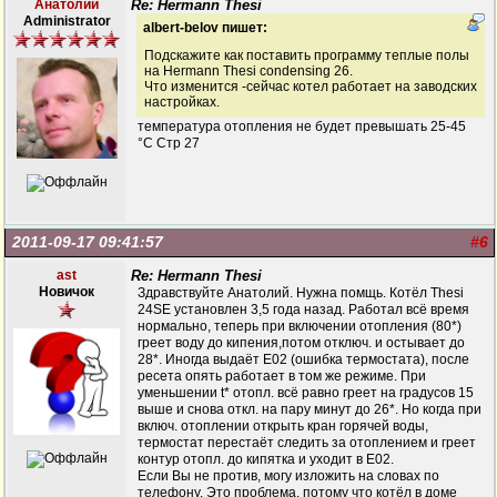
Анатолий
Re: Hermann Thesi
Administrator
albert-belov пишет:
Подскажите как поставить программу теплые полы
на Hermann Thesi condensing 26.
Что изменится -сейчас котел работает на заводских
настройках.
температура отопления не будет превышать 25-45
°C Стр 27
2011-09-17 09:41:57
#6
ast
Re: Hermann Thesi
Новичок
Здравствуйте Анатолий. Нужна помщь. Котёл Thesi
24SE установлен 3,5 года назад. Работал всё время
нормально, теперь при включении отопления (80*)
греет воду до кипения,потом отключ. и остывает до
28*. Иногда выдаёт Е02 (ошибка термостата), после
ресета опять работает в том же режиме. При
уменьшении t* отопл. всё равно греет на градусов 15
выше и снова откл. на пару минут до 26*. Но когда при
включ. отоплении открыть кран горячей воды,
термостат перестаёт следить за отоплением и греет
контур отопл. до кипятка и уходит в Е02.
Если Вы не против, могу изложить на словах по
телефону. Это проблема, потому что котёл в доме