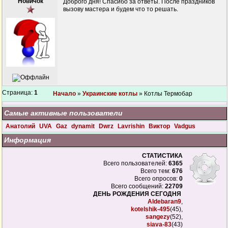
Новичок
Доброго дня! Спасибо за ответы. После праздников
вызову мастера и будем что то решать.
Страница:
1
Начало
»
Украинские котлы
» Котлы Термобар
Самые активные пользователи
Анатолий
UVA
Gaz
dynamit
Dwrz
Lavrishin
Виктор
Vadgus
Информация
СТАТИСТИКА
Всего пользователей:
6365
Всего тем:
676
Всего опросов:
0
Всего сообщений:
22709
ДЕНЬ РОЖДЕНИЯ СЕГОДНЯ
Aldebaran9
,
kotelshik-495
(45),
sangezy
(52),
siava-83
(43)