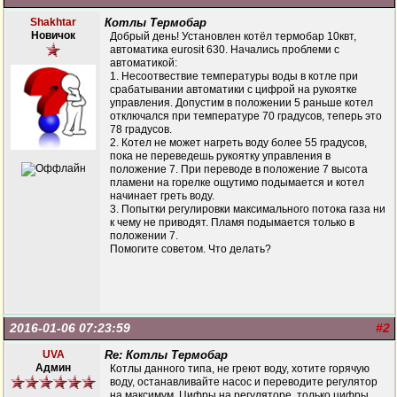
Shakhtar
Котлы Термобар
Новичок
Добрый день! Установлен котёл термобар 10квт,
автоматика eurosit 630. Начались проблеми с
автоматикой:
1. Несоотвествие температуры воды в котле при
срабатывании автоматики с цифрой на рукоятке
управления. Допустим в положении 5 раньше котел
отключался при температуре 70 градусов, теперь это
78 градусов.
2. Котел не может нагреть воду более 55 градусов,
пока не переведешь рукоятку управления в
положение 7. При переводе в положение 7 высота
пламени на горелке ощутимо подымается и котел
начинает греть воду.
3. Попытки регулировки максимального потока газа ни
к чему не приводят. Пламя подымается только в
положении 7.
Помогите советом. Что делать?
2016-01-06 07:23:59
#2
UVA
Re: Котлы Термобар
Админ
Котлы данного типа, не греют воду, хотите горячую
воду, останавливайте насос и переводите регулятор
на максимум. Цифры на регуляторе, только цифры.