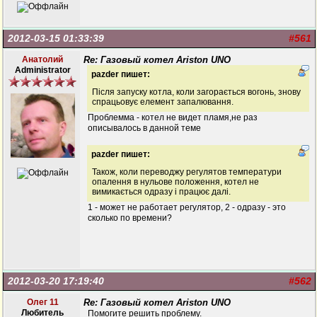
2012-03-15 01:33:39
#561
Анатолий
Re: Газовый котел Ariston UNO
Administrator
pazder пишет:
Після запуску котла, коли загорається вогонь, знову
спрацьовує елемент запалювання.
Проблемма - котел не видет пламя,не раз
описывалось в данной теме
pazder пишет:
Також, коли переводжу регулятов температури
опалення в нульове положення, котел не
вимикається одразу і працює далі.
1 - может не работает регулятор, 2 - одразу - это
сколько по времени?
2012-03-20 17:19:40
#562
Олег 11
Re: Газовый котел Ariston UNO
Любитель
Помогите решить проблему.