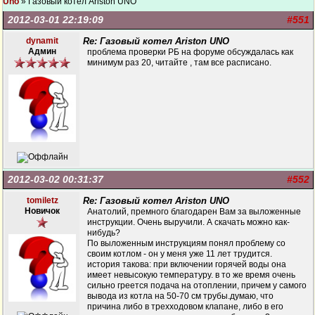
Uno
» Газовый котел Ariston UNO
2012-03-01 22:19:09
#551
dynamit
Re: Газовый котел Ariston UNO
Админ
проблема проверки РБ на форуме обсуждалась как
минимум раз 20, читайте , там все расписано.
2012-03-02 00:31:37
#552
tomiletz
Re: Газовый котел Ariston UNO
Новичок
Анатолий, премного благодарен Вам за выложенные
инструкции. Очень выручили. А скачать можно как-
нибудь?
По выложенным инструкциям понял проблему со
своим котлом - он у меня уже 11 лет трудится.
история такова: при включении горячей воды она
имеет невысокую температуру. в то же время очень
сильно греется подача на отоплении, причем у самого
вывода из котла на 50-70 см трубы.думаю, что
причина либо в трехходовом клапане, либо в его