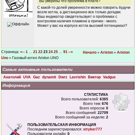
Вы уверены что проблема в плате?
С какой-то долей уверенности можно говорить будучи
возле котла, а дистанционно все только догадки.
Ваш индикатор свидетельсвует о проблемах с
контролем наличия пламени а причин - много.
Может у вас на корпусе котла высокий потенцииал?
Страница:
«--
1
…
21
22
23
24
25
…
91
--»
Начало
»
Ariston
»
Ariston
Uno
» Газовый котел Ariston UNO
Самые активные пользователи
Анатолий
UVA
Gaz
dynamit
Dwrz
Lavrishin
Виктор
Vadgus
Информация
СТАТИСТИКА
Всего пользователей:
6365
Всего тем:
676
Всего опросов:
0
Всего сообщений:
22709
Всего сообщений за неделю:
2
ПОЛЬЗОВАТЕЛЬСКАЯ ИНФОРМАЦИЯ
Последним зарегистрировался:
stryker777
Пользователи онлайн:
0