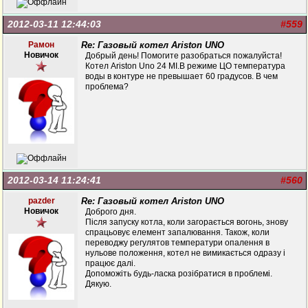
2012-03-11 12:44:03
#559
Рамон
Re: Газовый котел Ariston UNO
Новичок
Добрый день! Помогите разобраться пожалуйста!
Котел Ariston Uno 24 MI.В режиме ЦО температура
воды в контуре не превышает 60 градусов. В чем
проблема?
2012-03-14 11:24:41
#560
pazder
Re: Газовый котел Ariston UNO
Новичок
Доброго дня.
Після запуску котла, коли загорається вогонь, знову
спрацьовує елемент запалювання. Також, коли
переводжу регулятов температури опалення в
нульове положення, котел не вимикається одразу і
працює далі.
Допоможіть будь-ласка розібратися в проблемі.
Дякую.