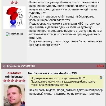
Котёл аристон уно проблема в том, что неподаётся
питание на турбину, реле прверяли, плату ставил
новую, на трёхходовик и насос питание идёт, а на
турбину нет.
А самое интересное котёл неидёт в блокировку,
вообще на рабочей плате тож.
Подозреваю что чтото з датчиками НТС. потому, как
при снятии с датчика одну из клем на турбину
питание поступает, даже немного стартует, но потом
останавлевается, при повторение процедуры опять
стартует.
Подскажите могут ли из за датчиков быть такие глюки
без блокировки котла?
2012-03-20 22:40:34
#563
Анатолий
Re: Газовый котел Ariston UNO
Administrator
Подозреваю что чтото з датчиками НТС.
Подскажите могут ли из за датчиков быть такие
глюки без блокировки котла?
Как вы сами видете, могут, датчики дают на контролер
не верный сигнал и контролер не включает турбину.