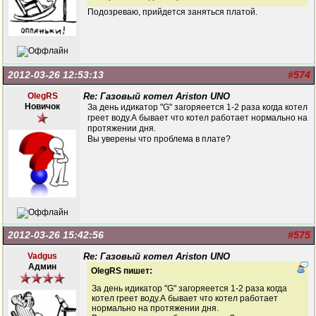
Подозреваю, прийдется заняться платой.
2012-03-26 12:53:13
#574
OlegRS
Re: Газовый котел Ariston UNO
Новичок
За день идикатор "G" загоряеется 1-2 раза когда котел
греет воду.А бывает что котел работает нормально на
протяжении дня.
Вы уверены что проблема в плате?
2012-03-26 15:42:56
#575
Vadgus
Re: Газовый котел Ariston UNO
Админ
OlegRS пишет:
За день идикатор "G" загоряеется 1-2 раза когда
котел греет воду.А бывает что котел работает
нормально на протяжении дня.