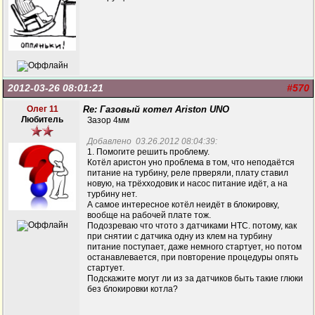
2012-03-26 08:01:21
#570
Олег 11
Re: Газовый котел Ariston UNO
Любитель
Зазор 4мм
Добавлено 03.26.2012 08:04:39:
1. Помогите решить проблему.
Котёл аристон уно проблема в том, что неподаётся
питание на турбину, реле прверяли, плату ставил
новую, на трёхходовик и насос питание идёт, а на
турбину нет.
А самое интересное котёл неидёт в блокировку,
вообще на рабочей плате тож.
Подозреваю что чтото з датчиками НТС. потому, как
при снятии с датчика одну из клем на турбину
питание поступает, даже немного стартует, но потом
останавлевается, при повторение процедуры опять
стартует.
Подскажите могут ли из за датчиков быть такие глюки
без блокировки котла?