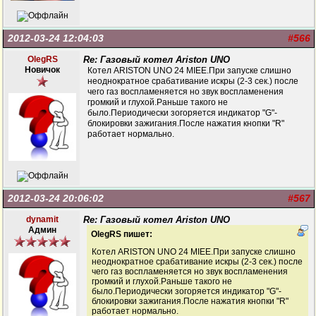
2012-03-24 12:04:03
#566
OlegRS
Re: Газовый котел Ariston UNO
Новичок
Котел ARISTON UNO 24 MIEE.При запуске слишно
неоднократное срабативание искры (2-3 сек.) после
чего газ воспламеняется но звук воспламенения
громкий и глухой.Раньше такого не
было.Периодически зогоряется индикатор "G"-
блокировки зажигания.После нажатия кнопки "R"
работает нормально.
2012-03-24 20:06:02
#567
dynamit
Re: Газовый котел Ariston UNO
Админ
OlegRS пишет:
Котел ARISTON UNO 24 MIEE.При запуске слишно
неоднократное срабативание искры (2-3 сек.) после
чего газ воспламеняется но звук воспламенения
громкий и глухой.Раньше такого не
было.Периодически зогоряется индикатор "G"-
блокировки зажигания.После нажатия кнопки "R"
работает нормально.