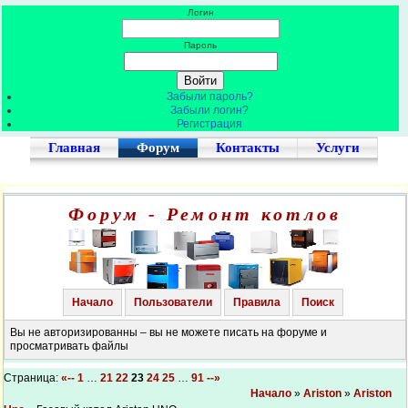
Логин
Пароль
Забыли пароль?
Забыли логин?
Регистрация
Главная
Форум
Контакты
Услуги
Форум - Ремонт котлов
Начало
Пользователи
Правила
Поиск
Вы не авторизированны – вы не можете писать на форуме и
просматривать файлы
Страница:
«--
1
…
21
22
23
24
25
…
91
--»
Начало
»
Ariston
»
Ariston