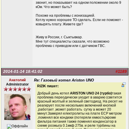
звонит, но показывает на одном положении около 9
кОм. Что может быть?
Похоже на проблемы с ионизацией.
Котлу нужно хорошее ТО сделать. Если не поможет -
ковырять плату. Живете где?
Живу в России, г. Сыктывкар.
Мне тут специалисты сказали, что возможно
проблема с приводом или с датчиком ГВС.
2014-01-14 18:41:02
#1189
Анатолий
Re: Газовый котел Ariston UNO
Administrator
RIZIK пишет:
Добрый день котел
ARISTON UNO 24 (турбо)
такая
проблема переодически уходит в аварию (светится
красный жолтый и зеленый светодиод. На ресет не
реагирует после нескольких включений кнопкой
,работает ,может работать сутку а может 20
минут.Замерял електролиты на плате ЕСР метром
,поменял все кондюки (потеряли емкость)кроме
фильтра питания также поменял конденсатор в
схеме розжыга 0.1мкф 275в. и реле турбины на