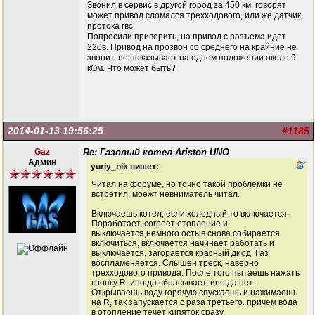
Звонил в сервис в другой город за 450 км. говорят
может привод сломался трехходового, или же датчик
протока гвс.
Попросили приверить, на привод с разъема идет
220в. Привод на прозвон со среднего на крайние не
звонит, но показывает на одном положении около 9
кОм. Что может быть?
2014-01-13 19:56:25
#1185
Gaz
Re: Газовый котел Ariston UNO
Админ
yuriy_nik пишет:
Читал на форуме, но точно такой проблемки не
встретил, моежт невниматель читал.
Включаешь котел, если холодный то включается.
Поработает, согреет отопление и
выключается,немного остыв снова собирается
включиться, включается начинает работать и
выключается, загорается красный диод. Газ
воспламеняется. Слышен треск, наверно
трехходового привода. После того пытаешь нажать
кнопку R, иногда сбрасывает, иногда нет.
Открываешь воду горячую спускаешь и нажимаешь
на R, так запускается с раза третьего. причем вода
в отопление течет кипяток сразу.