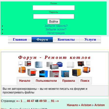
Логин
Пароль
Забыли пароль?
Забыли логин?
Регистрация
Главная
Форум
Контакты
Услуги
Форум - Ремонт котлов
Начало
Пользователи
Правила
Поиск
Вы не авторизированны – вы не можете писать на форуме и
просматривать файлы
Страница:
«--
1
…
46
47
48
49
50
…
91
--»
Начало
»
Ariston
»
Ariston