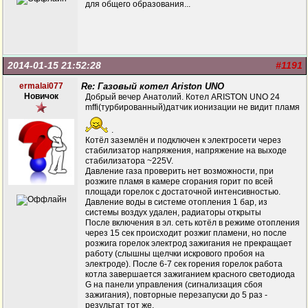
для общего образования...
2014-01-15 21:52:28
#1191
ermalai077
Re: Газовый котел Ariston UNO
Новичок
Добрый вечер Анатолий. Котел ARISTON UNO 24
mffi(турбированный)датчик ионизации не видит пламя
.
Котёл заземлён и подключен к электросети через
стабилизатор напряжения, напряжение на выходе
стабилизатора ~225V.
Давление газа проверить нет возможности, при
розжиге пламя в камере сгорания горит по всей
площади горелок с достаточной интенсивностью.
Давление воды в системе отопления 1 бар, из
системы воздух удален, радиаторы открыты
После включения в эл. сеть котёл в режиме отопления
через 15 сек происходит розжиг пламени, но после
розжига горелок электрод зажигания не прекращает
работу (слышны щелчки искрового пробоя на
электроде). После 6-7 сек горения горелок работа
котла завершается зажиганием красного светодиода
G на панели управления (сигнализация сбоя
зажигания), повторные перезапуски до 5 раз -
результат тот же.