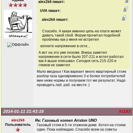
Админ
alex2k6 пишет:
UVA пишет:
alex2k6 пишет:
Спасибо. А какая именно цепь на плате может
давать такой сбой. Форум прочитал подобной
проблемы как у меня не встретил
копните напряжение в сети...
А вот на это уже похоже. Вчера заметил
напряжение в сети было 207-211 и котел работал
как я выше описывал. Сегодня сеть 215-220 и
глюков не заметил
Мало вводных ! Как вариант много квартирный стояк
разбор газа одновременно 3 и более потребителей
мин ниже нормы и получаем тот-же результат. Надо
проводить лаб. раб. на месте :)
2014-01-11 21:43:18
#1183
alex2k6
Re: Газовый котел Ariston UNO
Пользователь
Газовый стояк в 5-ти этажном доме. Котел на стояке
один. Пока наблюдаю. Спасибо всем за советы