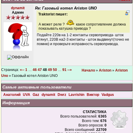
dynamit
Re: Газовый котел Ariston UNO
Админ
Traktorist пишет:
А может реле ?
какое сопротивление должна
показывать катушка привода ?
Подайте 220в на 1-2 контакты сервопривода- шток
втянут, 220В на2-3 контакты - шток выдвинут(точно не
помню) и проверьте исправность сервопривода.
Страница:
«--
1
…
46
47
48
49
50
…
91
--»
Начало
»
Ariston
»
Ariston
Uno
» Газовый котел Ariston UNO
Самые активные пользователи
Анатолий
UVA
Gaz
dynamit
Dwrz
Lavrishin
Виктор
Vadgus
Информация
СТАТИСТИКА
Всего пользователей:
6365
Всего тем:
676
Всего опросов:
0
Всего сообщений:
22709