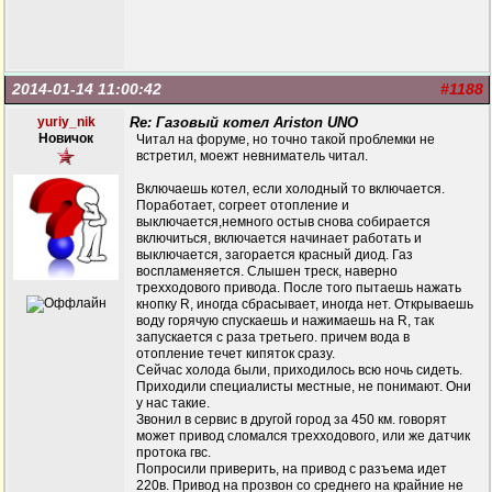
2014-01-14 11:00:42
#1188
yuriy_nik
Re: Газовый котел Ariston UNO
Новичок
Читал на форуме, но точно такой проблемки не
встретил, моежт невниматель читал.
Включаешь котел, если холодный то включается.
Поработает, согреет отопление и
выключается,немного остыв снова собирается
включиться, включается начинает работать и
выключается, загорается красный диод. Газ
воспламеняется. Слышен треск, наверно
трехходового привода. После того пытаешь нажать
кнопку R, иногда сбрасывает, иногда нет. Открываешь
воду горячую спускаешь и нажимаешь на R, так
запускается с раза третьего. причем вода в
отопление течет кипяток сразу.
Сейчас холода были, приходилось всю ночь сидеть.
Приходили специалисты местные, не понимают. Они
у нас такие.
Звонил в сервис в другой город за 450 км. говорят
может привод сломался трехходового, или же датчик
протока гвс.
Попросили приверить, на привод с разъема идет
220в. Привод на прозвон со среднего на крайние не