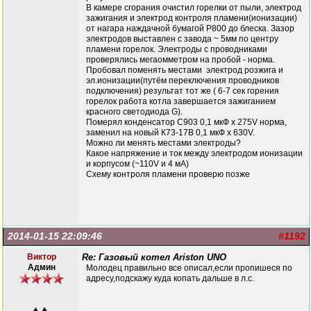
В камере сгорания очистил горелки от пыли, электрод
зажигания и электрод контроля пламени(ионизации)
от нагара наждачной бумагой Р800 до блеска. Зазор
электродов выставлен с завода ~ 5мм по центру
пламени горелок. Электроды с проводниками
проверялись мегаомметром на пробой - норма.
Пробовал поменять местами электрод розжига и
эл.ионизации(путём переключения проводников
подключения) результат тот же ( 6-7 сек горения
горелок работа котла завершается зажиганием
красного светодиода G).
Померял конденсатор С903 0,1 мкФ х 275V норма,
заменил на новый К73-17В 0,1 мкФ х 630V.
Можно ли менять местами электроды?
Какое напряжение и ток между электродом ионизации
и корпусом (~110V и 4 мА)
Схему контроля пламени проверю позже
2014-01-15 22:09:46
#1192
Виктор
Re: Газовый котел Ariston UNO
Админ
Молодец правильно все описал,если пропишеся по
адресу,подскажу куда копать дальше в л.с.