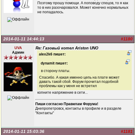
Поэтому прошу помощи. А поповоду спецов, то я как
то в них разочаровался. Может конечно нормальных
не попадалось.
2014-01-11 14:44:13
#1180
UVA
Re: Газовый котел Ariston UNO
Админ
alex2k6 пишет:
dynamit пишет:
в сторону платы.
Спасибо. А какая именно цепь на плате может
давать такой сбой. Форум прочитал подобной
проблемы как у меня не встретил
копните напряжение в сети...
Пиши согласно Правилам Форума!
Днепропетровск, контакты в профиле и в разделе
"Контакты"
2014-01-11 15:03:36
#1181