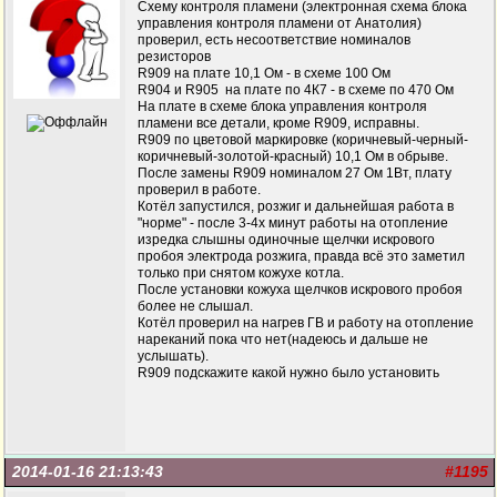
Схему контроля пламени (электронная схема блока
управления контроля пламени от Анатолия)
проверил, есть несоответствие номиналов
резисторов
R909 на плате 10,1 Ом - в схеме 100 Ом
R904 и R905 на плате по 4К7 - в схеме по 470 Ом
На плате в схеме блока управления контроля
пламени все детали, кроме R909, исправны.
R909 по цветовой маркировке (коричневый-черный-
коричневый-золотой-красный) 10,1 Ом в обрыве.
После замены R909 номиналом 27 Ом 1Вт, плату
проверил в работе.
Котёл запустился, розжиг и дальнейшая работа в
"норме" - после 3-4х минут работы на отопление
изредка слышны одиночные щелчки искрового
пробоя электрода розжига, правда всё это заметил
только при снятом кожухе котла.
После установки кожуха щелчков искрового пробоя
более не слышал.
Котёл проверил на нагрев ГВ и работу на отопление
нареканий пока что нет(надеюсь и дальше не
услышать).
R909 подскажите какой нужно было установить
2014-01-16 21:13:43
#1195