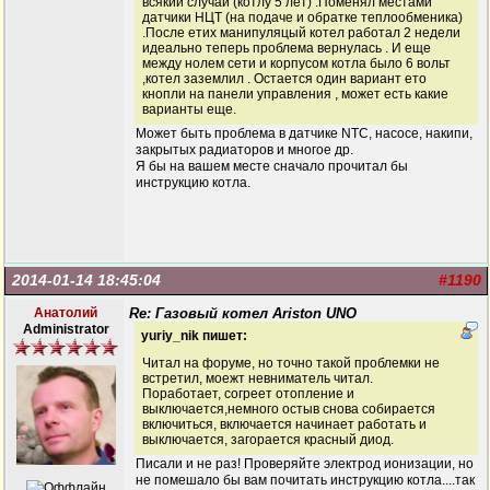
всякий случай (котлу 5 лет) .Поменял местами
датчики НЦТ (на подаче и обратке теплообменика)
.После етих манипуляцый котел работал 2 недели
идеально теперь проблема вернулась . И еще
между нолем сети и корпусом котла было 6 вольт
,котел заземлил . Остается один вариант ето
кнопли на панели управления , может есть какие
варианты еще.
Может быть проблема в датчике NTC, насосе, накипи,
закрытых радиаторов и многое др.
Я бы на вашем месте сначало прочитал бы
инструкцию котла.
2014-01-14 18:45:04
#1190
Анатолий
Re: Газовый котел Ariston UNO
Administrator
yuriy_nik пишет:
Читал на форуме, но точно такой проблемки не
встретил, моежт невниматель читал.
Поработает, согреет отопление и
выключается,немного остыв снова собирается
включиться, включается начинает работать и
выключается, загорается красный диод.
Писали и не раз! Проверяйте электрод ионизации, но
не помешало бы вам почитать инструкцию котла....так