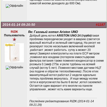
зажатой кнопки доходило до 600 Ом).
2014-01-14 09:20:50
#1187
RIZIK
Re: Газовый котел Ariston UNO
Пользователь
Добрый день котел
ARISTON UNO 24 (турбо)
такая
проблема переодически уходит в аварию (светится
красный жолтый и зеленый светодиод. На ресет не
реагирует после нескольких включений кнопкой
,работает ,может работать сутку а может 20
минут.Замерял електролиты на плате ЕСР метром
,поменял все кондюки (потеряли емкость)кроме
фильтра питания также поменял конденсатор в схеме
розжыга 0.1мкф 275в. и реле турбины на всякий
случай (котлу 5 лет) .Поменял местами датчики НЦТ
(на подаче и обратке теплообменика) .После етих
манипуляцый котел работал 2 недели идеально
теперь проблема вернулась . И еще между нолем
сети и корпусом котла было 6 вольт ,котел заземлил .
Остается один вариант ето кнопли на панели
управления , может есть какие варианты еще.
Последнее редактирование RIZIK (2014-01-14
09:21:29)