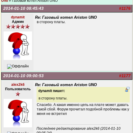
Uno
» Газовый котел Ariston UNO
2014-01-10 08:45:43
#1176
dynamit
Re: Газовый котел Ariston UNO
Админ
в сторону платы.
2014-01-10 09:00:53
#1177
alex2k6
Re: Газовый котел Ariston UNO
Пользователь
dynamit пишет:
в сторону платы.
Спасибо. А какая именно цепь на плате может давать
такой сбой. Форум прочитал подобной проблемы как у
меня не встретил
Последнее редактирование alex2k6 (2014-01-10