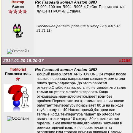
Виктор
Re: Газовый котел Ariston UNO
Админ
R 909 -100 om: R904- R905-4,7 kOm: Прописываться
лучше в ПРОФИЛЕ.Удачи.
Последнее редактирование виктор (2014-01-16
21:21:11)
2014-01-20 19:20:37
#1196
Traktorist
Re: Газовый котел Ariston UNO
Пользователь
Добрый вечер.Котел ARISTON UNO 24 (турбо после
частого перепада напряжения сегодня утром стали
плохо греть радиаторы.До этого работал
отлично.Стабилизатор есть ,но не уверен ,что такие
толчки он успевал стабилизировать.Когда
открываешь кран-включается,греет воду без
проблем.Переключается в режим отопления-насос
работает,температуру показывает 80 ,а на выходе
труба градусов 40.Насос горячий,батареи еле
тёплые.Когда температура падает до 60-горелка
включается и через 10 секунд -80 и отключается
горелка.Такое впечетление,что клапан заклинил в
режиме горячей воды и не переключаетя на
отопление.Или сгорела обмотка привода.Самому