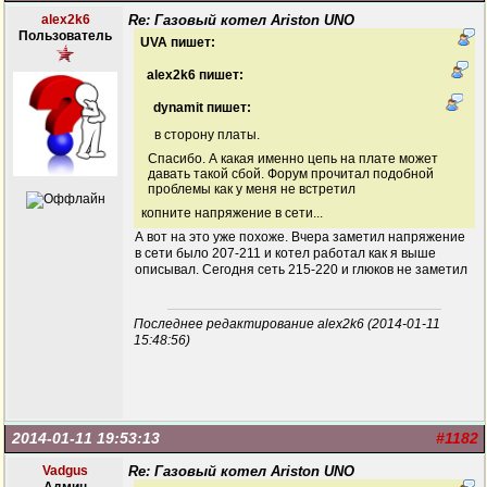
alex2k6
Re: Газовый котел Ariston UNO
Пользователь
UVA пишет:
alex2k6 пишет:
dynamit пишет:
в сторону платы.
Спасибо. А какая именно цепь на плате может
давать такой сбой. Форум прочитал подобной
проблемы как у меня не встретил
копните напряжение в сети...
А вот на это уже похоже. Вчера заметил напряжение
в сети было 207-211 и котел работал как я выше
описывал. Сегодня сеть 215-220 и глюков не заметил
Последнее редактирование alex2k6 (2014-01-11
15:48:56)
2014-01-11 19:53:13
#1182
Vadgus
Re: Газовый котел Ariston UNO