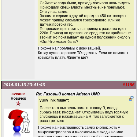
Сейчас холода были, приходилось всю ночь сидеть.
Приходили специалисты местные, не понимают.
Они у нас такие.
Звонил в сервис в другой город за 450 км. говорят
может привод сломался трехходового, или же
датчик протока гвс.
Попросили приверить, на привод с разъема идет
220в. Привод на прозвон со среднего на крайние не
звонит, но показывает на одном положении около 9
кОм. Что может быть?
Похоже на проблемы с ионизацией.
Котлу нужно хорошее ТО сделать. Если не поможет -
ковырять плату. Живете где?
2014-01-13 23:41:46
#1186
aveator
Re: Газовый котел Ariston UNO
Новичок
yuriy_nik пишет:
После того пытаешь нажать кнопку R, иногда
сбрасывает, иногда нет. Открываешь воду горячую
спускаешь и нажимаешь на R, так запускается с
раза третьего.
Похоже на неисправность самих кнопок, хоть у
микроконтроллера и высокоомные входы но мне
однажды помогла замена кнопок (сопротивление