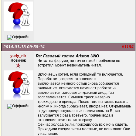
2014-01-13 09:58:14
#1184
yuriy_nik
Re: Газовый котел Ariston UNO
Новичок
Читал на форуме, но точно такой проблемки не
встретил, моежт невниматель читал.
Включаешь котел, если холодный то включается.
Поработает, согреет отопление и
выключается,немного остыв снова собирается
включиться, включается начинает работать и
выключается, загорается красный диод. Газ
воспламеняется. Слышен треск, наверно
трехходового привода. После того пытаешь нажать
кнопку R, иногда сбрасывает, иногда нет. Открываешь
воду горячую спускаешь и нажимаешь на R, так
запускается с раза третьего. причем вода в
отопление течет кипяток сразу.
Сейчас холода были, приходилось всю ночь сидеть.
Приходили специалисты местные, не понимают. Они
у нас такие.