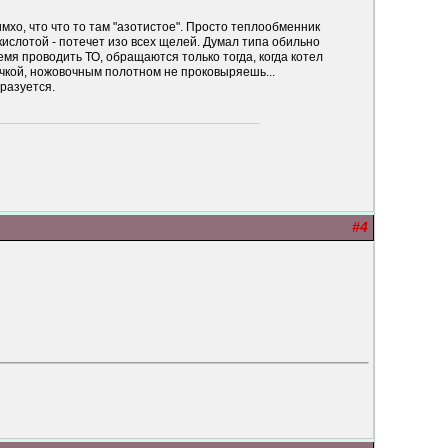
 имхо, что что то там "азотистое". Просто теплообменник
 кислотой - потечет изо всех щелей. Думал типа обильно
емя проводить ТО, обращаются только тогда, когда котел
очкой, ножовочным полотном не проковыряешь...
бразуется.
#4