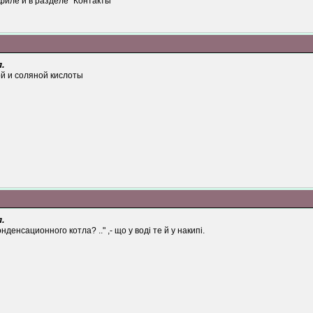
филе и в разделе "Контакты"
.
ой и соляной кислоты
.
нденсационного котла? .." ,- що у воді те й у накипі.