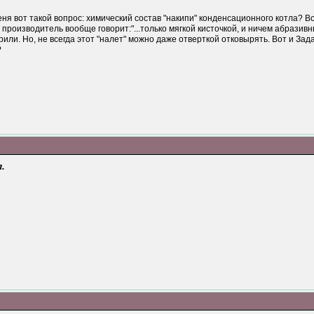
еня вот такой вопрос: химический состав "накипи" конденсационного котла? В
производитель вообще говорит:"...только мягкой кисточкой, и ничем абразивны
рили. Но, не всегда этот "налет" можно даже отверткой отковырять. Вот и За
?
.