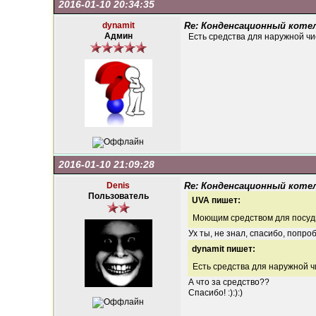
2016-01-10 20:34:35
dynamit
Re: Конденсационный котел
Админ
Есть средства для наружной чи
2016-01-10 21:09:28
Denis
Re: Конденсационный котел
Пользователь
UVA пишет:
Моющим средством для посуды, нам
Ух ты, не знал, спасибо, попро
dynamit пишет:
Есть средства для наружной ч
А что за средство??
Спасибо! :):):)