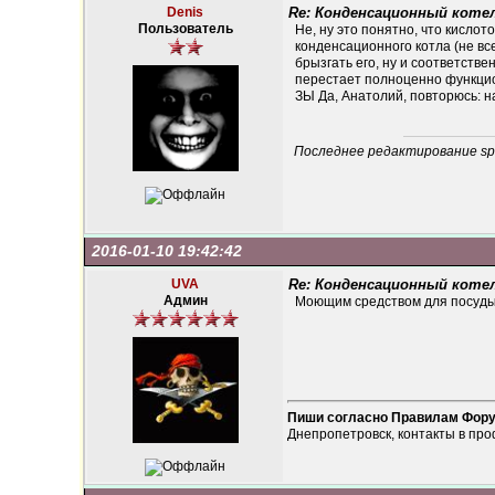
Denis
Re: Конденсационный котел
Пользователь
Не, ну это понятно, что кислот
конденсационного котла (не все
брызгать его, ну и соответстве
перестает полноценно функцион
ЗЫ Да, Анатолий, повторюсь: на
Последнее редактирование spel
2016-01-10 19:42:42
UVA
Re: Конденсационный котел
Админ
Моющим средством для посуды, нама
Пиши согласно Правилам Фор
Днепропетровск, контакты в про