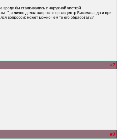
се вроде бы сталкивались с наружной чисткой
м...", я лично делал запрос в сервисцентр Виссмана, да и при
дался вопросом: может можно чем то его обработать?
#2
#3