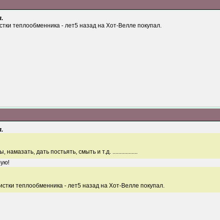
.
стки теплообменника - лет5 назад на Хот-Велле покупал.
.
азать, дать постьять, смыть и т.д. .................
бую!
истки теплообменника - лет5 назад на Хот-Велле покупал.