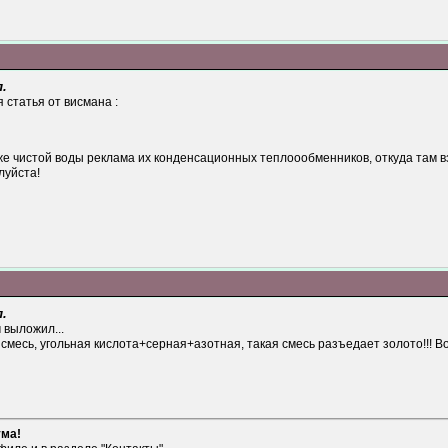
.
я статья от висмана :
е чистой воды реклама их конденсационных теплоообменников, откуда там в
луйста!
.
 выложил...
смесь, угольная кислота+серная+азотная, такая смесь разъедает золото!!! Во
ума!