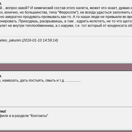
.
ой....вопрос какой? И химический состав этого налета, может кто знает, думаю
х, конечно, но большинства, типа "Ферролли"), не всегда удасться заполнить
нно аккуратно продувать-промывать как-то. А то наши люди не привыкли во вр
ировать. Приходишь, раскрываешь, а там ...едрить-колотить, не то что щет
лет не внутри теплообменника, а с наружи, т.е. тот который от конденсата о
eo_jakunin (2016-01-10 14:59:14)
.
зать, дать постьять, смыть и т.д. .................
ума!
филе и в разделе "Контакты"