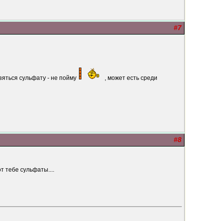
#7
зяться сульфату - не пойму
, может есть среди
#8
т тебе сульфаты....