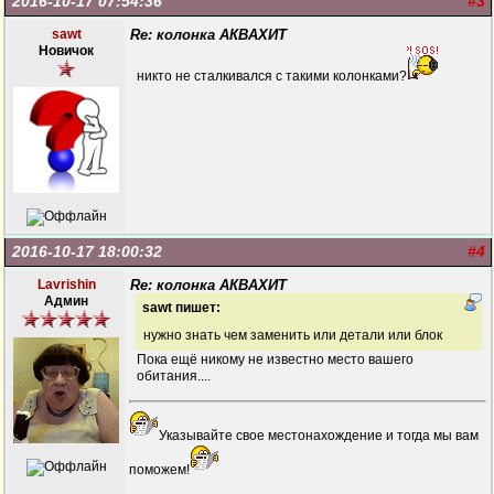
2016-10-17 07:54:36
#3
sawt
Re: колонка АКВАХИТ
Новичок
никто не сталкивался с такими колонками?
2016-10-17 18:00:32
#4
Lavrishin
Re: колонка АКВАХИТ
Админ
sawt пишет:
нужно знать чем заменить или детали или блок
Пока ещё никому не известно место вашего
обитания....
Указывайте свое местонахождение и тогда мы вам
поможем!