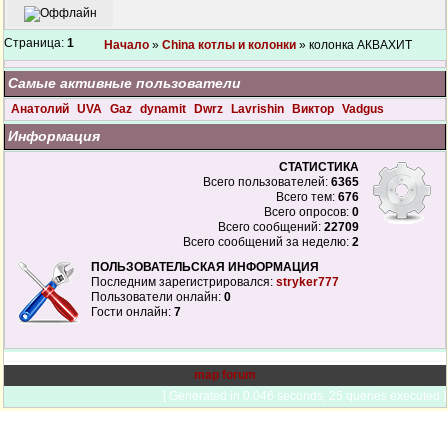
Страница:
1
Начало
»
China котлы и колонки
» колонка АКВАХИТ
Самые активные пользователи
Анатолий
UVA
Gaz
dynamit
Dwrz
Lavrishin
Виктор
Vadgus
Информация
СТАТИСТИКА
Всего пользователей:
6365
Всего тем:
676
Всего опросов:
0
Всего сообщений:
22709
Всего сообщений за неделю:
2
ПОЛЬЗОВАТЕЛЬСКАЯ ИНФОРМАЦИЯ
Последним зарегистрировался:
stryker777
Пользователи онлайн:
0
Гости онлайн:
7
map forum
[ Generated in 0.046 seconds, 25 queries executed ]