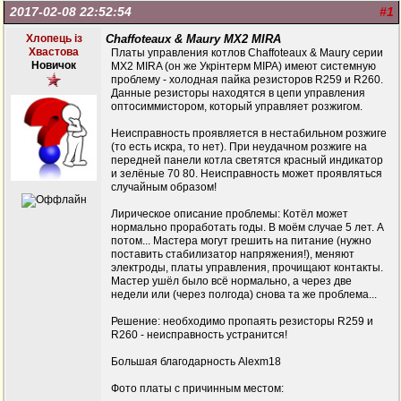
2017-02-08 22:52:54
#1
Хлопець із
Chaffoteaux & Maury MX2 MIRA
Хвастова
Платы управления котлов Chaffoteaux & Maury серии
Новичок
MX2 MIRA (он же Укрінтерм МІРА) имеют системную
проблему - холодная пайка резисторов R259 и R260.
Данные резисторы находятся в цепи управления
оптосиммистором, который управляет розжигом.
Неисправность проявляется в нестабильном розжиге
(то есть искра, то нет). При неудачном розжиге на
передней панели котла светятся красный индикатор
и зелёные 70 80. Неисправность может проявляться
случайным образом!
Лирическое описание проблемы: Котёл может
нормально проработать годы. В моём случае 5 лет. А
потом... Мастера могут грешить на питание (нужно
поставить стабилизатор напряжения!), меняют
электроды, платы управления, прочищают контакты.
Мастер ушёл было всё нормально, а через две
недели или (через полгода) снова та же проблема...
Решение: необходимо пропаять резисторы R259 и
R260 - неисправность устранится!
Большая благодарность Alexm18
Фото платы с причинным местом: