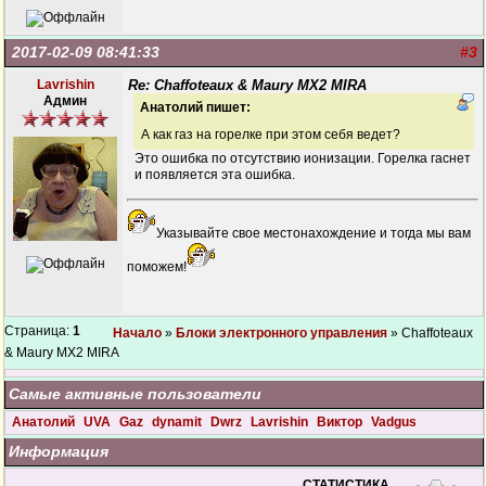
2017-02-09 08:41:33
#3
Lavrishin
Re: Chaffoteaux & Maury MX2 MIRA
Админ
Анатолий пишет:
А как газ на горелке при этом себя ведет?
Это ошибка по отсутствию ионизации. Горелка гаснет
и появляется эта ошибка.
Указывайте свое местонахождение и тогда мы вам
поможем!
Страница:
1
Начало
»
Блоки электронного управления
» Chaffoteaux
& Maury MX2 MIRA
Самые активные пользователи
Анатолий
UVA
Gaz
dynamit
Dwrz
Lavrishin
Виктор
Vadgus
Информация
СТАТИСТИКА