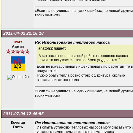
«Если ты не учишься на чужих ошибках, не мешай другим
твоих учиться»
2011-04-02 22:16:18
Dwrz
Re: Использование теплового насоса
Админ
anatol22 пишет:
А как насчет непрерывной роботы теплового насоса -
почва то остужается, теплообмен ухудшается ?
Если не изуварствовать и действовать по расчетам, то в
получается!
Нужно брать тепла ровно стоко с 1 контура, сколько
востанавливается тепла
«Если ты не учишься на чужих ошибках, не мешай другим
твоих учиться»
2011-07-04 12:45:55
Кочегар
Re: Использование теплового насоса
Гость
Из опыта установки тепловых насосов могу сказать что 
установка имеет смысл только в двух случаях.