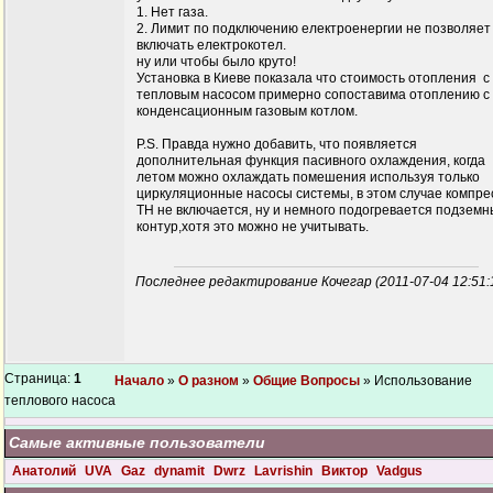
1. Нет газа.
2. Лимит по подключению електроенергии не позволяет
включать електрокотел.
ну или чтобы было круто!
Установка в Киеве показала что стоимость отопления с
тепловым насосом примерно сопоставима отоплению с
конденсационным газовым котлом.
P.S. Правда нужно добавить, что появляется
дополнительная функция пасивного охлаждения, когда
летом можно охлаждать помешения используя только
циркуляционные насосы системы, в этом случае компре
ТН не включается, ну и немного подогревается подзем
контур,хотя это можно не учитывать.
Последнее редактирование Кочегар (2011-07-04 12:51:
Страница:
1
Начало
»
О разном
»
Общие Вопросы
» Использование
теплового насоса
Самые активные пользователи
Анатолий
UVA
Gaz
dynamit
Dwrz
Lavrishin
Виктор
Vadgus