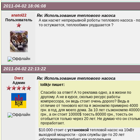
2011-04-02 18:06:08
anatol22
Re: Использование теплового насоса
Пользователь
А как насчет непрерывной роботы теплового насоса - п
то остужается, теплообмен ухудшается ?
2011-04-02 22:13:22
Dwrz
Re: Использование теплового насоса
Админ
tolikjv пишет:
Спасибо за ответ! А то реклама одно, а в жизни по
другому. А не в курсе, сколько ресурс работы
компрессора, он ведь стоит очень дорого? Ведь в
отличие от тенового котла я экономлю примерно 4000
грн. в год, для моего дома. За 10 лет съэкономлю 40000
грн., а он стоит 10000$ тоесть 80000 грн., тоесть он
отобьется только через 20 лет. Не думаю что он стольк
проработает.
$10.000 стоит с
установкой
тепловой насос на 10кВт
выходной мощности - срок службы где-то 20 лет
-обслуживание требует как холодильник.