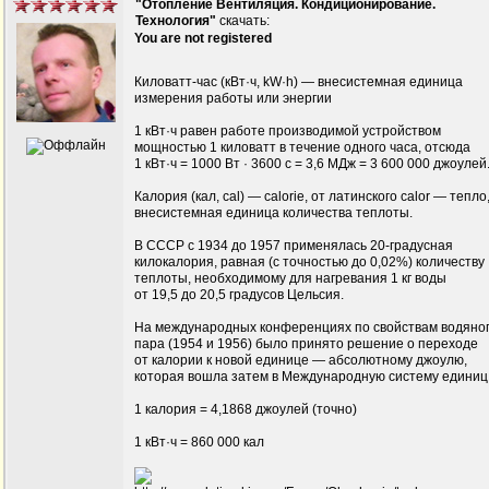
"Отопление Вентиляция. Кондиционирование.
Технология"
скачать:
You are not registered
Киловатт-час (кВт·ч, kW·h) — внесистемная единица
измерения работы или энергии
1 кВт·ч равен работе производимой устройством
мощностью 1 киловатт в течение одного часа, отсюда
1 кВт·ч = 1000 Вт · 3600 с = 3,6 МДж = 3 600 000 джоулей
Калория (кал, cal) — calorie, от латинского calor — тепло
внесистемная единица количества теплоты.
В СССР с 1934 до 1957 применялась 20-градусная
килокалория, равная (с точностью до 0,02%) количеству
теплоты, необходимому для нагревания 1 кг воды
от 19,5 до 20,5 градусов Цельсия.
На международных конференциях по свойствам водяно
пара (1954 и 1956) было принято решение о переходе
от калории к новой единице — абсолютному джоулю,
которая вошла затем в Международную систему единиц
1 калория = 4,1868 джоулей (точно)
1 кВт·ч = 860 000 кал