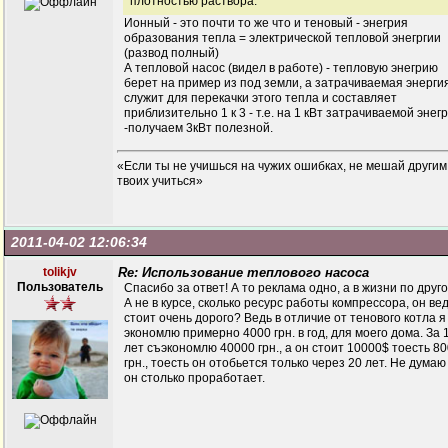
плотностью раствора.
Ионный - это почти то же что и теновый - энегрия
образования тепла = электрической тепловой энегргии
(развод полный)
А тепловой насос (видел в работе) - тепловую энегрию
берет на пример из под земли, а затрачиваемая энерги
служит для перекачки этого тепла и составляет
приблизительно 1 к 3 - т.е. на 1 кВт затрачиваемой энег
-получаем 3кВт полезной.
«Если ты не учишься на чужих ошибках, не мешай другим
твоих учиться»
2011-04-02 12:06:34
tolikjv
Re: Использование теплового насоса
Пользователь
Спасибо за ответ! А то реклама одно, а в жизни по друго
А не в курсе, сколько ресурс работы компрессора, он ве
стоит очень дорого? Ведь в отличие от тенового котла я
экономлю примерно 4000 грн. в год, для моего дома. За 
лет съэкономлю 40000 грн., а он стоит 10000$ тоесть 8
грн., тоесть он отобьется только через 20 лет. Не думаю
он столько проработает.