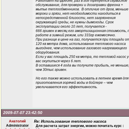
Работает на фреоне, раз в год требуется сервисное
обслуживание, для проверки и дозаправки фреона +
мытье теплообменников. В отличие от дров, меньше
мороки и грязи, нет необходимости находиться в
непосредственной близости, нет загрязнения
окружающей среды, не нужны дымоходы. Срок
эксплуатации около 10 лет, получается -
666 гривен в месяц его амортизационная стоимость, 
работе в зимний режим, или 333гр ежемесячно.
При разнице в цене на газ, получается при площади о
120 кв метра дома, использование теплового насоса
выгоднее, чем использование газового нагревающего
оборудования.
Если у вас площадь 250 кв метра, то тепловой насос у
вас окупиться через 6 лет.
В оставшиеся 4 года вы получите прибыль, не меньше
чем 30тыс гривен.
Но его также можно использовать в летнее время для
приготовления горячей воды в бойлере – чем
увеличивается его эффективность.
2009-07-07 23:42:50
Анатолий
Re: Использование теплового насоса
Administrator
Для расчета затрат энергии, можно почитать курс :