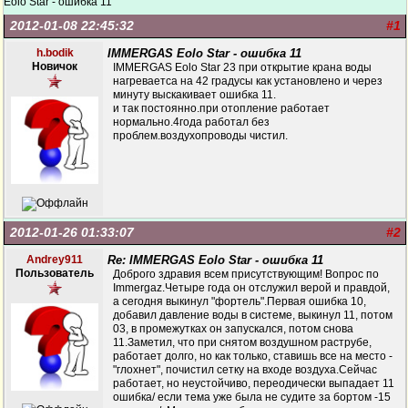
Eolo Star - ошибка 11
2012-01-08 22:45:32
#1
h.bodik
IMMERGAS Eolo Star - ошибка 11
Новичок
IMMERGAS Eolo Star 23 при открытие крана воды
нагреваетса на 42 градусы как установлено и через
минуту выскакивает ошибка 11.
и так постоянно.при отопление работает
нормально.4года работал без
проблем.воздухопроводы чистил.
2012-01-26 01:33:07
#2
Andrey911
Re: IMMERGAS Eolo Star - ошибка 11
Пользователь
Доброго здравия всем присутствующим! Вопрос по
Immergaz.Четыре года он отслужил верой и правдой,
а сегодня выкинул "фортель".Первая ошибка 10,
добавил давление воды в системе, выкинул 11, потом
03, в промежутках он запускался, потом снова
11.Заметил, что при снятом воздушном раструбе,
работает долго, но как только, ставишь все на место -
"глохнет", почистил сетку на входе воздуха.Сейчас
работает, но неустойчиво, переодически выпадает 11
ошибка/ если тема уже была не судите за бортом -15