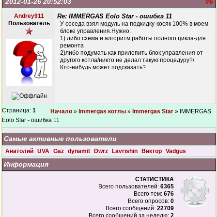
2012-01-26 20:52:03
#6
Andrey911
Re: IMMERGAS Eolo Star - ошибка 11
Пользователь
У соседа взял модуль на подкидку-косяк 100% в моем
блоке управления.Нужно:
1) либо схема и алгоритм работы полного цикла-для
ремонта
2)либо подумать как прилепить блок управления от
другого котла/никто не делал такую процедуру?/
Кто-нибудь может подсказать?
Страница:
1
Начало
»
Immergas котлы
»
Immergas Star
» IMMERGAS
Eolo Star - ошибка 11
Самые активные пользователи
Анатолий
UVA
Gaz
dynamit
Dwrz
Lavrishin
Виктор
Vadgus
Информация
СТАТИСТИКА
Всего пользователей:
6365
Всего тем:
676
Всего опросов:
0
Всего сообщений:
22709
Всего сообщений за неделю:
2