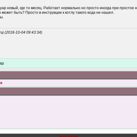
уар новый, где то месяц. Работает нормально но просто иногда при простое на
то может быть? Просто в инструкции к котлу такого кода не нашел.
ы.
j (2018-10-04 09:43:34)
уар
us
map forum