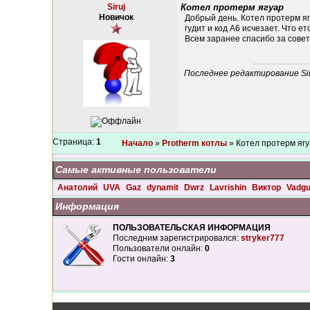
Siruj
Котел протерм ягуар
Новичок
Добрый день. Котел протерм яг
гудит и код А6 исчезает. Что е
Всем заранее спасибо за совет
Последнее редактирование Siru
Страница:
1
Начало
»
Protherm котлы
» Котел протерм яг
Самые активные пользователи
Анатолий
UVA
Gaz
dynamit
Dwrz
Lavrishin
Виктор
Vadg
Информация
ПОЛЬЗОВАТЕЛЬСКАЯ ИНФОРМАЦИЯ
Последним зарегистрировался:
stryker777
Пользователи онлайн:
0
Гости онлайн:
3