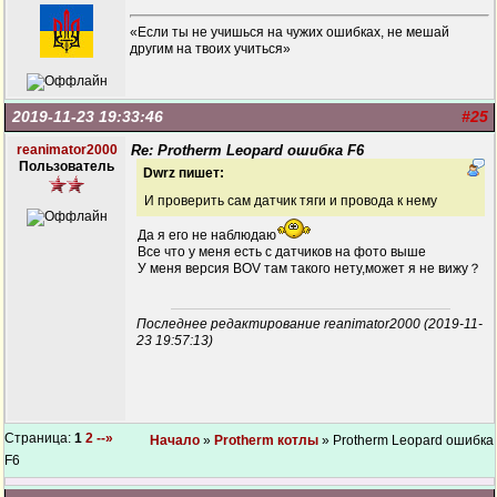
«Если ты не учишься на чужих ошибках, не мешай
другим на твоих учиться»
2019-11-23 19:33:46
#25
reanimator2000
Re: Protherm Leopard ошибка F6
Пользователь
Dwrz пишет:
И проверить сам датчик тяги и провода к нему
Да я его не наблюдаю
Все что у меня есть с датчиков на фото выше
У меня версия ВОV там такого нету,может я не вижу？
Последнее редактирование reanimator2000 (2019-11-
23 19:57:13)
Страница:
1
2
--»
Начало
»
Protherm котлы
» Protherm Leopard ошибка
F6