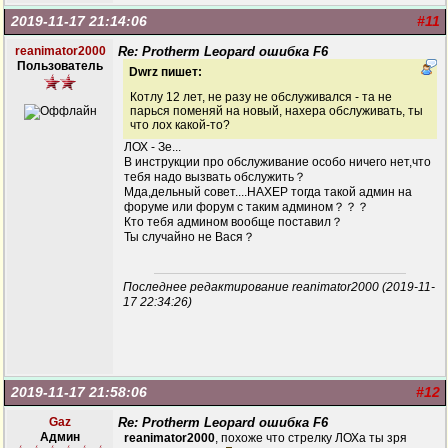
2019-11-17 21:14:06
#11
reanimator2000
Re: Protherm Leopard ошибка F6
Пользователь
Dwrz пишет:
Котлу 12 лет, не разу не обслуживался - та не
парься поменяй на новый, нахера обслуживать, ты
что лох какой-то?
ЛОХ - Зе...
В инструкции про обслуживание особо ничего нет,что
тебя надо вызвать обслужить？
Мда,дельный совет....НАХЕР тогда такой админ на
форуме или форум с таким админом？？？
Кто тебя админом вообще поставил？
Ты случайно не Вася？
Последнее редактирование reanimator2000 (2019-11-
17 22:34:26)
2019-11-17 21:58:06
#12
Gaz
Re: Protherm Leopard ошибка F6
Админ
reanimator2000
, похоже что стрелку ЛОХа ты зря