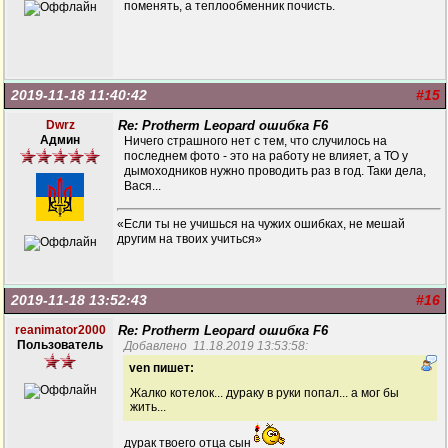
поменять, а теплообменник почисть.
2019-11-18 11:40:42
#15
Dwrz
Re: Protherm Leopard ошибка F6
Админ
Ничего страшного нет с тем, что случилось на
последнем фото - это на работу не влияет, а ТО у
дымоходников нужно проводить раз в год. Таки дела,
Вася...
«Если ты не учишься на чужих ошибках, не мешай
другим на твоих учиться»
2019-11-18 13:52:43
#16
reanimator2000
Re: Protherm Leopard ошибка F6
Пользователь
Добавлено 11.18.2019 13:53:58:
ven пишет:
Жалко котелок... дураку в руки попал... а мог бы
жить...
дурак твоего отца сын