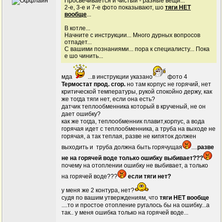
Просвечивается и чистый - разные вещи...
2-е, 3-е и 7-е фото показывают, шо
тяги НЕТ
вообще
...
В котле...
Начните с инструкции... Много дурных вопросов
отпадет...
С вашими познаниями... пора к специалисту... Пока
е шо чинить...
мда
...в инструкции указано
фото 4
Термостат прод. сгор.
но там корпус не горячий, нет
критической температуры, рукой спокойно держу, как
же тогда тяги нет, если она есть?
датчик теплообменника который в крученый, не он
дает ошибку?
как же тогда, теплообменник плавит,корпус, а вода
горячая идет с теплообменника, а труба на выходе не
горячая, а так теплая, разве не кипяток должен
выходить и труба должна быть горячущая
....
разве
не на горячей воде только ошибку выбивает???
почему на отоплении ошибку не выбивает, а только
на горячей воде???
если тяги нет?
у меня же 2 контура, нет?
судя по вашим утверждениям, что
тяги НЕТ вообще
....то и простое отопление ругалось бы на ошибку...а
так.. у меня ошибка только на горячей воде...