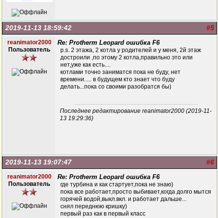
2019-11-13 18:59:42
#5
reanimator2000
Re: Protherm Leopard ошибка F6
Пользователь
p.s. 2 этажа, 2 котла у родителей и у меня, 2й этаж
достроили ,по этому 2 котла,правильно это или
нет,уже как есть....
котлами точно заниматся пока не буду, нет
времени..... в будущем кто знает что буду
делать...пока со своими разобратся бы)
Последнее редактирование reanimator2000 (2019-11-
13 19:29:36)
2019-11-13 19:07:47
#6
reanimator2000
Re: Protherm Leopard ошибка F6
Пользователь
где турбина и как стартует,пока не знаю)
пока все работает,просто выбивает,когда долго мытся
горячей водой,выкл.вкл. и работает дальше...
снял переднюю кришку)
первый раз как в первый класс