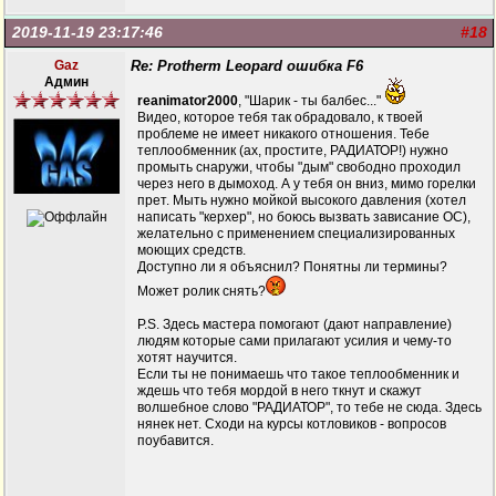
2019-11-19 23:17:46
#18
Gaz
Re: Protherm Leopard ошибка F6
Админ
reanimator2000
, "Шарик - ты балбес..."
Видео, которое тебя так обрадовало, к твоей
проблеме не имеет никакого отношения. Тебе
теплообменник (ах, простите, РАДИАТОР!) нужно
промыть снаружи, чтобы "дым" свободно проходил
через него в дымоход. А у тебя он вниз, мимо горелки
прет. Мыть нужно мойкой высокого давления (хотел
написать "керхер", но боюсь вызвать зависание ОС),
желательно с применением специализированных
моющих средств.
Доступно ли я объяснил? Понятны ли термины?
Может ролик снять?
P.S. Здесь мастера помогают (дают направление)
людям которые сами прилагают усилия и чему-то
хотят научится.
Если ты не понимаешь что такое теплообменник и
ждешь что тебя мордой в него ткнут и скажут
волшебное слово "РАДИАТОР", то тебе не сюда. Здесь
нянек нет. Сходи на курсы котловиков - вопросов
поубавится.