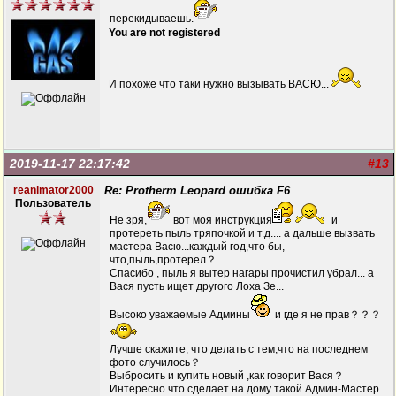
перекидываешь.
You are not registered
И похоже что таки нужно вызывать ВАСЮ...
2019-11-17 22:17:42
#13
reanimator2000
Re: Protherm Leopard ошибка F6
Пользователь
Не зря,
вот моя инструкция
и
протереть пыль тряпочкой и т.д.... а дальше вызвать
мастера Васю...каждый год,что бы,
что,пыль,протерел？...
Спасибо , пыль я вытер нагары прочистил убрал... а
Вася пусть ищет другого Лоха Зе...
Высоко уважаемые Админы
и где я не прав？？？
Лучше скажите, что делать с тем,что на последнем
фото случилось？
Выбросить и купить новый ,как говорит Вася？
Интересно что сделает на дому такой Админ-Мастер