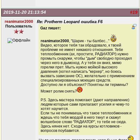
2019-11-20 21:13:54
#19
reanimator2000
Re: Protherm Leopard ошибка F6
Пользователь
Gaz пишет:
reanimator2000
, "Шарик - ты балбес..."
Видео, которое тебя так обрадовало, к твоей
проблеме не имеет никакого отношения. Тебе
теплообменник (ах, простите, РАДИАТОР!) нужно
промыть снаружи, чтобы "дым" свободно проходил
через него в дымоход. А у тебя он вниз, мимо
горелки прет. Мыть нужно мойкой высокого
давления (хотел написать "керхер", но боюсь
вызвать зависание ОС), желательно с применением
специализированных моющих средств.
Доступно ли я объяснил? Понятны ли термины?
Может ролик снять?
P.S. Здесь мастера помогают (дают направление)
людям которые сами прилагают усилия и чему-то
хотят научится.
Если ты не понимаешь что такое теплообменник и
ждешь что тебя мордой в него ткнут и скажут
волшебное слово "РАДИАТОР", то тебе не сюда.
Здесь нянек нет. Сходи на курсы котловиков -
вопросов поубавится.