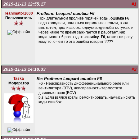
2019-11-13 12:55:17
#1
reanimator2000
Protherm Leopard ошибка F6
Пользователь
При длительном проливе горячей воды,
ошибка F6
,
вода холодная, помыться нормально нельзя, выкл.
вкл. котел, проливаю холодную воду,якобы остужаю и
через какое то время зажигается и работает, как
когда, может 6 раз выдать
ошибку F6
, может ни разу..
кому то, о чем то эта ошибка говорит ????
2019-11-13 14:18:33
#2
Taska
Re: Protherm Leopard ошибка F6
Модератор
F6 - Неисправность дифференциального реле или
вентилятора (BTV), неисправность термостата
дымовых газов (BOV).
p.s. Если взялся котлы ремонтировать, научись искать
коды ошибок.