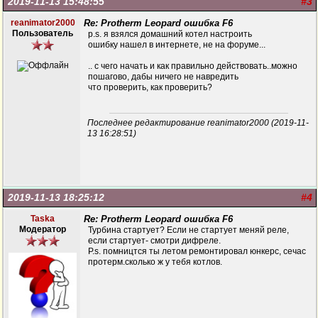
2019-11-13 15:48:55
#3
reanimator2000
Re: Protherm Leopard ошибка F6
Пользователь
p.s. я взялся домашний котел настроить
ошибку нашел в интернете, не на форуме...
.. с чего начать и как правильно действовать..можно
пошагово, дабы ничего не навредить
что проверить, как проверить?
Последнее редактирование reanimator2000 (2019-11-
13 16:28:51)
2019-11-13 18:25:12
#4
Taska
Re: Protherm Leopard ошибка F6
Модератор
Турбина стартует? Если не стартует меняй реле,
если стартует- смотри дифреле.
P.s. помництся ты летом ремонтировал юнкерс, сечас
протерм.сколько ж у тебя котлов.