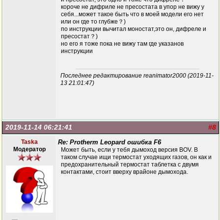
короче не дифриле не пресостата в упор не вижу у
себя...может такое быть что в моей модели его нет
или он где то глубже？)
по инструкции вычитал моностат,это он, дифреле и
пресостат？)
но его я тоже пока не вижу там где указанов
инструкции
Последнее редактирование reanimator2000 (2019-11-
13 21:01:47)
2019-11-14 06:21:41
#8
Taska
Re: Protherm Leopard ошибка F6
Модератор
Может быть, если у тебя дымоход версия BOV. В
таком случае ищи термостат уходящих газов, он как и
предохранительный термостат таблетка с двумя
контактами, стоит вверху врайоне дымохода.