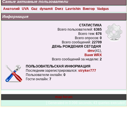
Самые активные пользователи
Анатолий
UVA
Gaz
dynamit
Dwrz
Lavrishin
Виктор
Vadgus
Информация
СТАТИСТИКА
Всего пользователей:
6365
Всего тем:
676
Всего опросов:
0
Всего сообщений:
22709
ДЕНЬ РОЖДЕНИЯ СЕГОДНЯ
dmv
(41),
Ваня WRX
Всего сообщений за неделю:
2
ПОЛЬЗОВАТЕЛЬСКАЯ ИНФОРМАЦИЯ
Последним зарегистрировался:
stryker777
Пользователи онлайн:
0
Гости онлайн:
7
map forum
[ Generated in 0.098 seconds, 43 queries executed ]