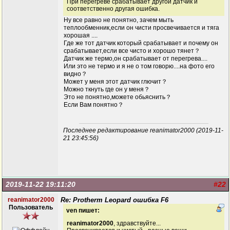
При перегреве срабатывает другой датчик и
соответственно другая ошибка.
Ну все равно не понятно, зачем мыть
теплообменник,если он чисти просвечивается и тяга
хорошая ....
Где же тот датчик который срабатывает и почему он
срабатывает,если все чисто и хорошо тянет？
Датчик же термо,он срабатывает от перегрева....
Или это не термо и я не о том говорю....на фото его
видно？
Может у меня этот датчик глючит？
Можно ткнуть где он у меня？
Это не понятно,можете обьяснить？
Если Вам понятно？
Последнее редактирование reanimator2000 (2019-11-
21 23:45:56)
2019-11-22 19:11:20
#22
reanimator2000
Re: Protherm Leopard ошибка F6
Пользователь
ven пишет:
reanimator2000
, здравствуйте...