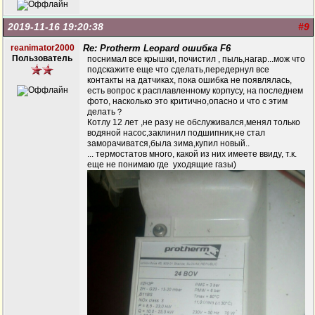
2019-11-16 19:20:38
#9
reanimator2000
Re: Protherm Leopard ошибка F6
Пользователь
поснимал все крышки, почистил , пыль,нагар...мож что
подскажите еще что сделать,передернул все
контакты на датчиках, пока ошибка не появлялась,
есть вопрос к расплавленному корпусу, на последнем
фото, насколько это критично,опасно и что с этим
делать？
Котлу 12 лет ,не разу не обслуживался,менял только
водяной насос,заклинил подшипник,не стал
заморачиватся,была зима,купил новый..
... термостатов много, какой из них имеете ввиду, т.к.
еще не понимаю где уходящие газы)