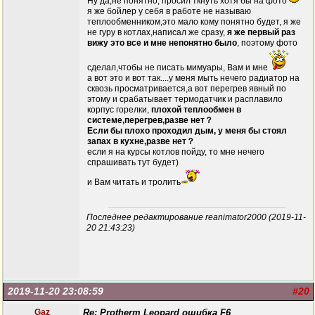
Ну да,не понятно, просил ткнуть хотя бы на фото
я же бойлер у себя в работе не называю
теплообменником,это мало кому понятно будет, я же
не гуру в котлах,написал же сразу,
я же первый раз
вижу это все и мне непонятно было
, поэтому фото
сделал,чтобы не писать мимуары, Вам и мне
а вот это и вот так....у меня мыть нечего радиатор на
сквозь просматривается,а вот перегрев явный по
этому и срабатывает термодатчик и расплавило
корпус горелки,
плохой теплообмен в
системе,перегрев,разве нет？
Если бы плохо проходил дым, у меня бы стоял
запах в кухне,разве нет？
если я на курсы котлов пойду, то мне нечего
спрашивать тут будет)
и Вам читать и тролить
Последнее редактирование reanimator2000 (2019-11-
20 21:43:23)
2019-11-20 23:08:59
#20
Gaz
Re: Protherm Leopard ошибка F6