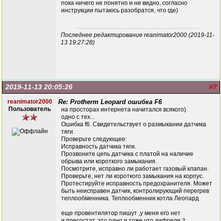
пока ничего не понятно и не видно, согласно
инструкции пытаюсь разобратся, что где)
Последнее редактирование reanimator2000 (2019-11-
13 19:27:28)
2019-11-13 20:05:26
#7
reanimator2000
Re: Protherm Leopard ошибка F6
Пользователь
на просторах интернета начитался всякого)
одно с тех...
Ошибка f6. Свидетельствует о размыкании датчика
тяги.
Проверьте следующее:
Исправность датчика тяги.
Прозвоните цепь датчика с платой на наличие
обрыва или короткого замыкания.
Посмотрите, исправно ли работает газовый клапан.
Проверьте, нет ли короткого замыкания на корпус.
Протестируйте исправность предохранителя. Может
быть неисправен датчик, контролирующий перегрев
теплообменника. Теплообменник котла Леопард
еще провентилятор пишут ,у меня его нет
и пресостат, это одно и тоже что дифреле？