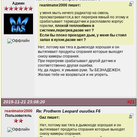
Админ
reanimator2000 пишет:
у меня мыть нечего радиатор на сквозь
просматривается,а вот перегрев явный по этому и
срабатывает термодатчик и расплавило корпус
горелки,
плохой теплообмен в
системе,перегрев,разве нет？
Если бы плохо проходил дым, у меня бы стоял
запах в кухне,разве нет？
Нет, потому как тяга в дымоходе хорошая и он
вытягивает продукты сгорания которые выходят
снизу камеры сгорания.
При перегреве срабатывает другой датчик и
соответственно другая ошибка.
Ну, да ладно, я умываю руки. Ты БЕЗНАДЕЖЕН.
Желаю тебе не взорваться и не угореть.
2019-11-21 23:08:20
#21
reanimator2000
Re: Protherm Leopard ошибка F6
Пользователь
Gaz пишет:
Нет, потому как тяга в дымоходе хорошая и он
вытягивает продукты сгорания которые выходят
снизу камеры сгорания.