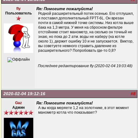
fly
Re: Помогите пожалуйста!
Пользователь
Родной расширительный потек осенью. Его отглушил,
и поставил дополнительный FPTT-6L. Он врезан
почти в самой нижней точке системы. Низ котла выше
бака на 1,3 метра. У меня на сбросном фильтре
отстойнике стоит манометр, на сколько он точный не
знаю, но пока до 2 атм. воды не наберу (на котле
около 1), держит ошибку 10 и не запускается. Виктор,
вы советуете немного стравить давление из
расширительного? Попробовать где-то 0,8?
Последнее редактирование fly (2020-02-04 19:03:48)
2020-02-04 19:12:16
#8
Gaz
Re: Помогите пожалуйста!
Админ
А вы когда меряете 1,2 на золотнике, в этот момент
манометр котла что показывает?