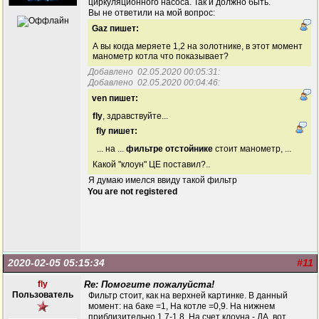
циркуляционного насоса. Так и должно быть.
Вы не ответили на мой вопрос:
Gaz пишет:
А вы когда меряете 1,2 на золотнике, в этот момент
манометр котла что показывает?
Добавлено 02.05.2020 00:05:31:
Добавлено 02.05.2020 00:04:46:
ven пишет:
fly
, здравствуйте...
fly пишет:
... на ...
фильтре отстойнике
стоит манометр, ...
Какой "клоун" ЦЕ поставил?..
Я думаю имелся ввиду такой фильтр
You are not registered
2020-02-05 05:15:34
#11
fly
Re: Помогите пожалуйста!
Пользователь
Фильтр стоит, как на верхней картинке. В данный
момент: на баке =1, На котле =0,9. На нижнем
приблизительно 1,7-1,8. На счет клоуна - ДА, вот