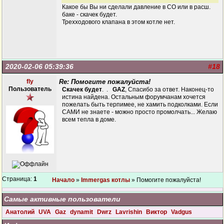
Какое бы Вы ни сделали давление в СО или в расш.
баке - скачек будет.
Трехходового клапана в этом котле нет.
2020-02-06 05:39:36
#18
fly
Re: Помогите пожалуйста!
Пользователь
Скачек будет
. .
GAZ
, Спасибо за ответ. Наконец-то
истина найдена. Остальным форумчанам хочется
пожелать быть терпимее, не хамить подколками. Если
САМИ не знаете - можно просто промолчать... Желаю
всем тепла в доме.
Страница:
1
Начало
»
Immergas котлы
» Помогите пожалуйста!
Самые активные пользователи
Анатолий
UVA
Gaz
dynamit
Dwrz
Lavrishin
Виктор
Vadgus