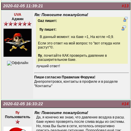
2020-02-05 11:39:21
#13
UVA
Re: Помогите пожалуйста!
Админ
Gaz пишет:
fly пишет:
В данный момент: на баке =1, На котле =0,9.
Если это ответ на мой вопрос то "вот откуда ноги
растут"©.
fly
, почитайте КАК проверить давление в
расширительном баке.
лучший ответ!
Пиши согласно Правилам Форума!
Днепропетровск, контакты в профиле и в разделе
"Контакты"
2020-02-05 16:33:22
#14
fly
Re: Помогите пожалуйста!
Пользователь
Да, я конечно же знаю, что давление воздуха в расш.
баке нужно проверять после слива воды из системы.
Но, пока Вы были в сети, хотелось оперативно
описать реальную ситуацию. Попробовал ещё так: