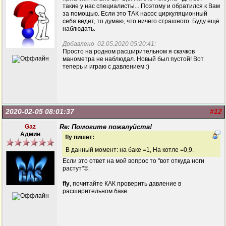
такие у нас специалисты... Поэтому и обратился к Вам
за помощью. Если это ТАК насос циркуляционный
себя ведет, то думаю, что ничего страшного. Буду ещё
наблюдать.
Добавлено 02.05.2020 05:20:41:
Просто на родном расширительном я скачков
манометра не наблюдал. Новый был пустой! Вот
теперь и играю с давлением :)
2020-02-05 08:01:37
#12
Gaz
Re: Помогите пожалуйста!
Админ
fly пишет:
В данный момент: на баке =1, На котле =0,9.
Если это ответ на мой вопрос то "вот откуда ноги
растут"©.
fly
, почитайте КАК проверить давление в
расширительном баке.