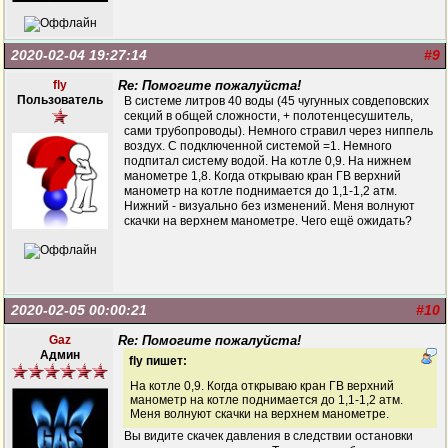
2020-02-04 19:27:14
#9
fly
Re: Помогите пожалуйста!
Пользователь
В системе литров 40 воды (45 чугунных совдеповских
секций в общей сложности, + полотенцесушитель,
сами трубопроводы). Немного стравил через ниппель
воздух. С подключенной системой =1. Немного
подпитал систему водой. На котле 0,9. На нижнем
манометре 1,8. Когда открываю кран ГВ верхний
манометр на котле поднимается до 1,1-1,2 атм.
Нижний - визуально без изменений. Меня волнуют
скачки на верхнем манометре. Чего ещё ожидать?
2020-02-05 00:00:21
#10
Gaz
Re: Помогите пожалуйста!
Админ
fly пишет:
На котле 0,9. Когда открываю кран ГВ верхний
манометр на котле поднимается до 1,1-1,2 атм.
Меня волнуют скачки на верхнем манометре.
Вы видите скачек давления в следствии остановки