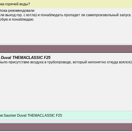
ока горячей воды?
 пока рекомендовали
или выход гор. с котла) и понаблюдать пропадет ли самопроизвольный запуск.
робую и понаблюдаю.
r Duval THEMACLASSIC F25
ло присутствие воздуха в трубопроводе, который непонятно откуда взялся)
ам Saunier Duval THEMACLASSIC F25