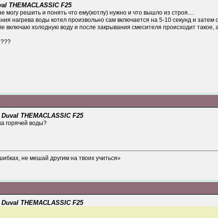
val THEMACLASSIC F25
 могу решить и понять что ему(котлу) нужно и что вышло из строя....
ания нагрева воды котел произвольно сам включается на 5-10 секунд и затем 
ле включаю холодную воду и после закрывания смесителя происходит такое, а
 ???
r Duval THEMACLASSIC F25
ка горячей воды?
шибках, не мешай другим на твоих учиться»
r Duval THEMACLASSIC F25