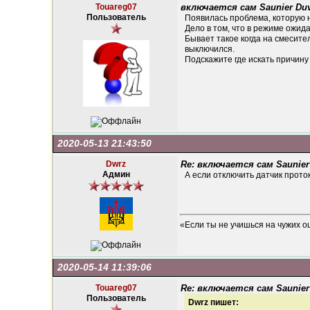
Touareg07
включается сам Saunier Du
Пользователь
Появилась проблема, которую не
Дело в том, что в режиме ожид
Бывает такое когда на смесите
выключился.
Подскажите где искать причину
2020-05-13 21:43:50
Dwrz
Re: включается сам Saunie
Админ
А если отключить датчик прото
«Если ты не учишься на чужих о
2020-05-14 11:39:06
Touareg07
Re: включается сам Saunie
Пользователь
Dwrz пишет: