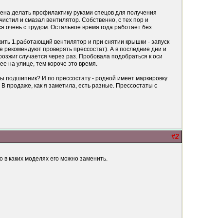
ждена делать профилактику руками спецов для получения
истил и смазал вентилятор. Собственно, с тех пор и
я очень с трудом. Остальное время года работает без
жить 1.работающий вентилятор и при снятии крышки - запуск
ае рекомендуют проверять прессостат). А в последние дни и
розжиг случается через раз. Пробовала подобраться к оси
е на улице, тем короче это время.
ты подшипник? И по прессостату - родной имеет маркировку
В продаже, как я заметила, есть разные. Прессостаты с
#2
 в каких моделях его можно заменить.