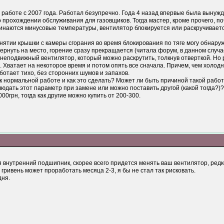
в работе с 2007 года. Работал безупречно. Года 4 назад впервые была выну
 прохождении обслуживания для газовщиков. Тогда мастер, кроме прочего, поч
инаются минусовые температуры, вентилятор блокируется или раскручиваетс
снятии крышки с камеры сгорания во время блокирования по тяге могу обнару
 вернуть на место, горение сразу прекращается (читала форум, в данном случ
. неподвижный вентилятор, который можно раскрутить, толкнув отверткой. Но 
 Хватает на некоторое время и потом опять все сначала. Причем, чем холодне
ботает тихо, без сторонних шумов и запахов.
к нормальной работе и как это сделать? Может ли быть причиной такой рабо
юдать этот параметр при замене или можно поставить другой (какой тогда?)? 
00грн, тогда как другие можно купить от 200-300.
 внутренний подшипник, скорее всего придется менять ваш вентилятор, редко
гривень может проработать месяца 2-3, я бы не стал так рисковать.
дня.