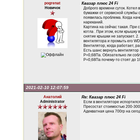
pogrenat
Квазар плюс 24 Fi
Новичок
Доброго времени суток. Котел 
бумажки от сервисной службы о
появилась проблема. Когда нач
нареканий.
Картина на сейчас такая. При 
котла . При этом, если крышку
снятие крышки не запускает. 2
вентилятора и промыть его WD.
Вентилятор, когда работает, ра
Есть шанс вернуть вентилятор 
Р=0,68Па. Обязательно ли собл
Р=0,68Па почему-то стоят до 10
2021-02-10 12:07:59
Анатолий
Re: Квазар плюс 24 Fi
Administrator
Если в вентиляторе испортился
Пресостат стоимостью 200-300 
Адекватная цена 700гр на сего