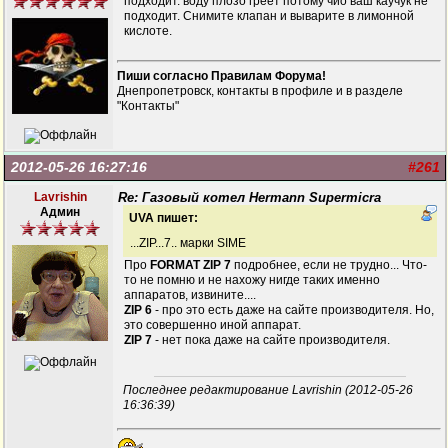
подходит. воду плозо греет потому чио ваш каучук не
подходит. Снимите клапан и выварите в лимонной
кислоте.
Пиши согласно Правилам Форума!
Днепропетровск, контакты в профиле и в разделе
"Контакты"
2012-05-26 16:27:16
#261
Lavrishin
Re: Газовый котел Hermann Supermicra
Админ
UVA пишет:
...ZIP...7.. марки SIME
Про
FORMAT ZIP 7
подробнее, если не трудно... Что-
то не помню и не нахожу нигде таких именно
аппаратов, извините....
ZIP 6
- про это есть даже на сайте производителя. Но,
это совершенно иной аппарат.
ZIP 7
- нет пока даже на сайте производителя.
Последнее редактирование Lavrishin (2012-05-26
16:36:39)