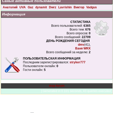
Самые активные пользователи
Анатолий
UVA
Gaz
dynamit
Dwrz
Lavrishin
Виктор
Vadgus
Информация
СТАТИСТИКА
Всего пользователей:
6365
Всего тем:
676
Всего опросов:
0
Всего сообщений:
22709
ДЕНЬ РОЖДЕНИЯ СЕГОДНЯ
dmv
(41),
Ваня WRX
Всего сообщений за неделю:
2
ПОЛЬЗОВАТЕЛЬСКАЯ ИНФОРМАЦИЯ
Последним зарегистрировался:
stryker777
Пользователи онлайн:
0
Гости онлайн:
5
map forum
[ Generated in 0.101 seconds, 43 queries executed ]