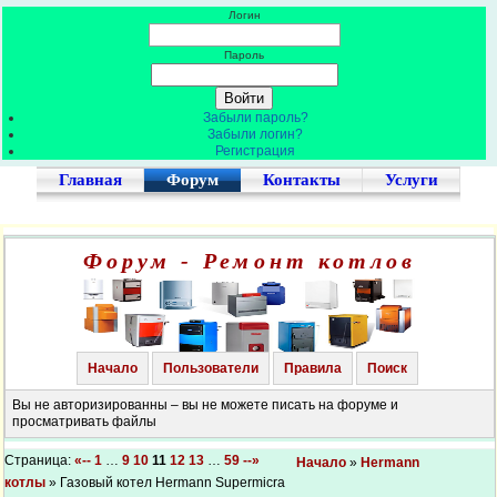
Логин
Пароль
Забыли пароль?
Забыли логин?
Регистрация
Главная
Форум
Контакты
Услуги
Форум - Ремонт котлов
Начало
Пользователи
Правила
Поиск
Вы не авторизированны – вы не можете писать на форуме и
просматривать файлы
Страница:
«--
1
…
9
10
11
12
13
…
59
--»
Начало
»
Hermann
котлы
» Газовый котел Hermann Supermicra