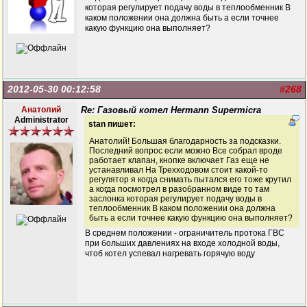
которая регулирует подачу воды в теплообменник В
каком положении она должна быть а если точнее
какую функцию она выполняет?
2012-05-30 00:12:58
#268
Анатолий
Re: Газовый котел Hermann Supermicra
Administrator
stan пишет:
Анатолий! Большая благодарность за подсказки.
Последний вопрос если можно Все собрал вроде
работает клапан, кнопке включает Газ еще не
устанавливал На Трехходовом стоит какой-то
регулятор я когда снимать пытался его тоже крутил
а когда посмотрел в разобранном виде то там
заслонка которая регулирует подачу воды в
теплообменник В каком положении она должна
быть а если точнее какую функцию она выполняет?
В среднем положении - ограничитель протока ГВС
при больших давлениях на входе холодной воды,
чтоб котел успевал нагревать горячую воду