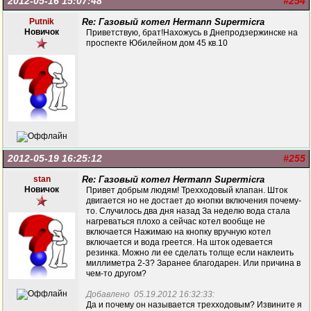
2012-05-16 15:07:48
#254
Putnik
Re: Газовый котел Hermann Supermicra
Новичок
Приветствую, брат!Нахожусь в Днепродзержинске на
проспекте Юбилейном дом 45 кв.10
2012-05-19 16:25:12
#255
stan
Re: Газовый котел Hermann Supermicra
Новичок
Привет добрым людям! Трехходовый клапан. Шток
двигается но не достает до кнопки включения почему-
то. Случилось два дня назад За неделю вода стала
нагреваться плохо а сейчас котел вообще не
включается Нажимаю на кнопку вручную котел
включается и вода греется. На шток одевается
резинка. Можно ли ее сделать толще если наклеить
миллиметра 2-3? Заранее благодарен. Или причина в
чем-то другом?
Добавлено 05.19.2012 16:32:33:
Да и почему он называется трехходовым? Извините я