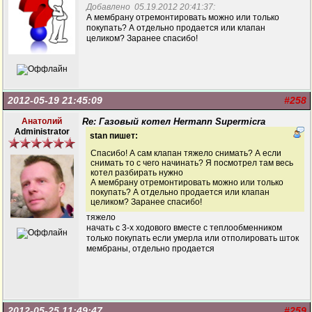
Добавлено 05.19.2012 20:41:37:
А мембрану отремонтировать можно или только
покупать? А отдельно продается или клапан
целиком? Заранее спасибо!
2012-05-19 21:45:09
#258
Анатолий
Re: Газовый котел Hermann Supermicra
Administrator
stan пишет:
Спасибо! А сам клапан тяжело снимать? А если
снимать то с чего начинать? Я посмотрел там весь
котел разбирать нужно
А мембрану отремонтировать можно или только
покупать? А отдельно продается или клапан
целиком? Заранее спасибо!
тяжело
начать с 3-х ходового вместе с теплообменником
только покупать если умерла или отполировать шток
мембраны, отдельно продается
2012-05-25 11:49:47
#259