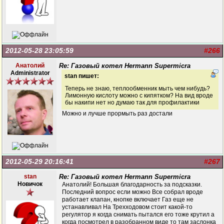
2012-05-28 23:05:59
#266
Анатолий
Re: Газовый котел Hermann Supermicra
Administrator
stan пишет:
Теперь не знаю, теплообменник мыть чем нибудь?
Лимонную кислоту можно с кипятком? На вид вроде
бы накипи нет но думаю так для профилактики
Можно и лучше прормыть раз достали
2012-05-29 20:16:41
#267
stan
Re: Газовый котел Hermann Supermicra
Новичок
Анатолий! Большая благодарность за подсказки.
Последний вопрос если можно Все собрал вроде
работает клапан, кнопке включает Газ еще не
устанавливал На Трехходовом стоит какой-то
регулятор я когда снимать пытался его тоже крутил а
когда посмотрел в разобранном виде то там заслонка