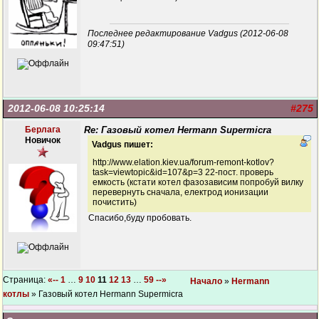
Последнее редактирование Vadgus (2012-06-08
09:47:51)
2012-06-08 10:25:14
#275
Берлага
Re: Газовый котел Hermann Supermicra
Новичок
Vadgus пишет:
http://www.elation.kiev.ua/forum-remont-kotlov?
task=viewtopic&id=107&p=3 22-пост. проверь
емкость (кстати котел фазозависим попробуй вилку
перевернуть сначала, електрод ионизации
почистить)
Спасибо,буду пробовать.
Страница:
«--
1
…
9
10
11
12
13
…
59
--»
Начало
»
Hermann
котлы
» Газовый котел Hermann Supermicra