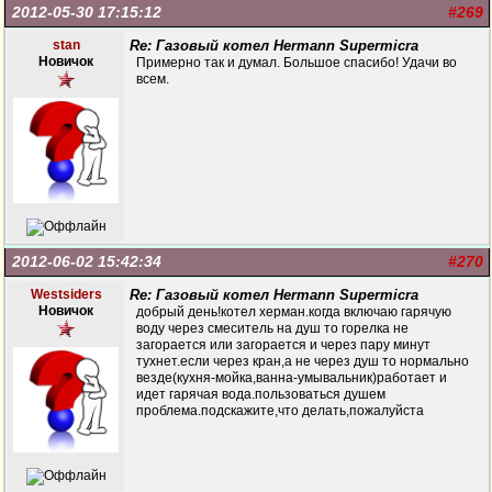
2012-05-30 17:15:12
#269
stan
Re: Газовый котел Hermann Supermicra
Новичок
Примерно так и думал. Большое спасибо! Удачи во
всем.
2012-06-02 15:42:34
#270
Westsiders
Re: Газовый котел Hermann Supermicra
Новичок
добрый день!котел херман.когда включаю гарячую
воду через смеситель на душ то горелка не
загорается или загорается и через пару минут
тухнет.если через кран,а не через душ то нормально
везде(кухня-мойка,ванна-умывальник)работает и
идет гарячая вода.пользоваться душем
проблема.подскажите,что делать,пожалуйста