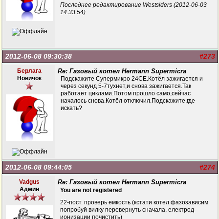
Последнее редактирование Westsiders (2012-06-03
14:33:54)
2012-06-08 09:30:38
#273
Берлага
Re: Газовый котел Hermann Supermicra
Новичок
Подскажите Супермикро 24СЕ.Котёл зажигается и
через секунд 5-7тухнет,и снова зажигается.Так
работает циклами.Потом прошло само,сейчас
началось снова.Котёл отключил.Подскажите,где
искать?
2012-06-08 09:44:05
#274
Vadgus
Re: Газовый котел Hermann Supermicra
Админ
You are not registered
22-пост. проверь емкость (кстати котел фазозависим
попробуй вилку перевернуть сначала, електрод
ионизации почистить)