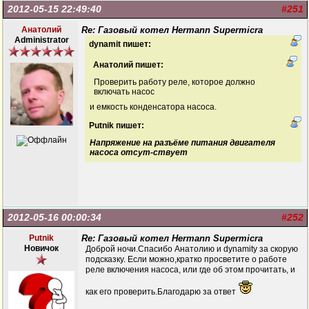
2012-05-15 22:49:40
#251
Анатолий
Re: Газовый котел Hermann Supermicra
Administrator
dynamit пишет:
Анатолий пишет:
Проверить работу реле, которое должно
включать насос
и емкость конденсатора насоса.
Putnik пишет:
Напряжение на разъёме питания двигателя
насоса отсут-ствует
2012-05-16 00:00:34
#252
Putnik
Re: Газовый котел Hermann Supermicra
Новичок
Доброй ночи.Спасибо Анатолию и dynamitу за скорую
подсказку. Если можно,кратко просветите о работе
реле включения насоса, или где об этом прочитать, и
как его проверить.Благодарю за ответ