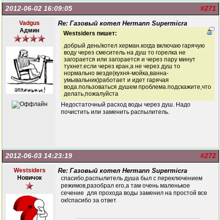
2012-06-02 16:09:05
#271
Vadgus
Re: Газовый котел Hermann Supermicra
Админ
Westsiders пишет:
добрый день!котел херман.когда включаю гарячую
воду через смеситель на душ то горелка не
загорается или загорается и через пару минут
тухнет.если через кран,а не через душ то
нормально везде(кухня-мойка,ванна-
умывальник)работает и идет гарячая
вода.пользоваться душем проблема.подскажите,что
делать,пожалуйста
Недостаточный расход воды через душ. Надо
почистить или заменить распылитель.
2012-06-03 14:23:19
#272
Westsiders
Re: Газовый котел Hermann Supermicra
Новичок
спасибо,распылитель душа был с переключением
режимов,разобрал его,а там очень маленькое
сечение для прохода воды заменил на простой все
ок!спасибо за ответ