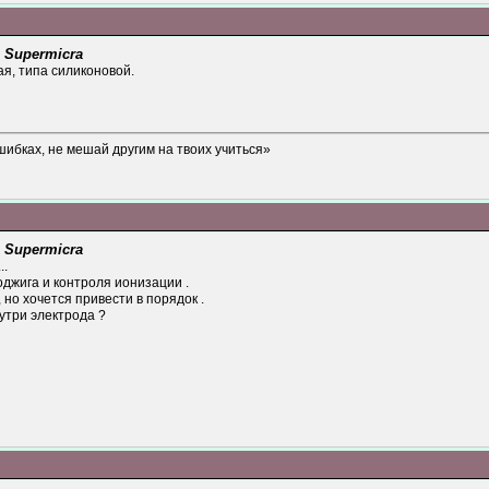
 Supermicra
я, типа силиконовой.
шибках, не мешай другим на твоих учиться»
 Supermicra
..
джига и контроля ионизации .
 но хочется привести в порядок .
утри электрода ?