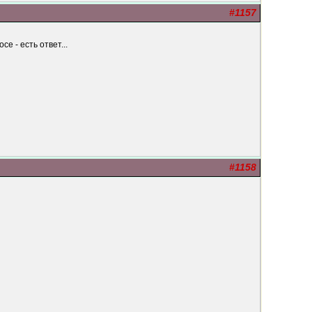
#1157
е - есть ответ...
#1158