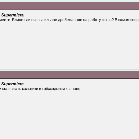
 Supermicra
меете. Влияет ли очень сильное дребежанние на работу котла? В самом вопрос
 Supermicra
 смазывать сальники в трёхходовом клапане.