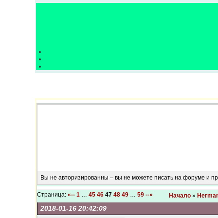
Вы не авторизированны – вы не можете писать на форуме и 
Страница:
«--
1
…
45
46
47
48
49
…
59
--»
Начало
»
Herman
2018-01-16 20:42:09