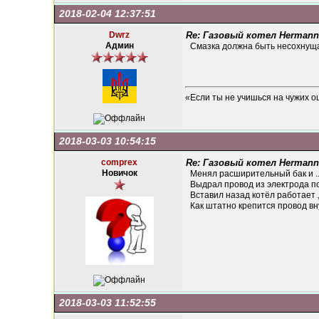
2018-02-04 12:37:51
Dwrz
Re: Газовый котел Hermann
Админ
Смазка должна быть несохнуща
«Если ты не учишься на чужих о
2018-03-03 10:54:15
comprex
Re: Газовый котел Hermann
Новичок
Менял расширительный бак и ..
Выдрал провод из электрода по
Вставил назад котёл работает ,
Как штатно крепится провод вн
2018-03-03 11:52:55