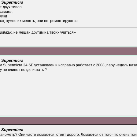
 Supermicra
т двух типов.
рамике,
мики
ся, нужно их менять, они не ремонтируются.
шибках, не мешай другим на твоих учиться»
 Supermicra
л Supermicra 24 SE установлен и исправно работает с 2008, пару недель на
у не влияет но где искать ?
 Supermicra
анометр? Они часто ломаются, стоят дорого. Ломаются от того что очень тон