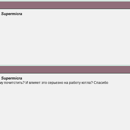
 Supermicra
 Supermicra
му почитстить? И влияет это серьезно на работу котла? Спасибо