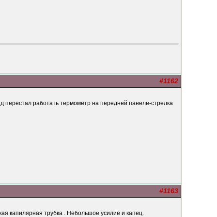
#1162
зад перестал работать термометр на передней панеле-стрелка
#1163
кая капилярная трубка . Небольшое усилие и капец.