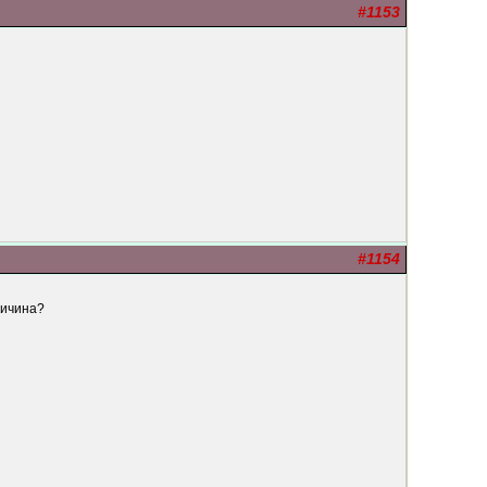
#1153
#1154
ричина?