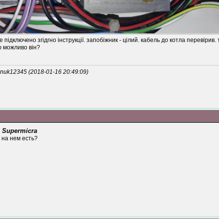
е підключено згідгно інструкції. запобіжник - цілий. кабель до котла перевіри
ю можливо він?
uk12345 (2018-01-16 20:49:09)
 Supermicra
 на нем есть?