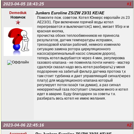
2023-04-05 18:43:25
#1
Demediuk
Junkers Euroline ZS/ZW 23/31 KE/AE
Новичок
Помогите пож. советом. Котел Юнкерс евролайн zs 23
AE23/31. При включении горячей воды котел
перегревается и выключается(1 мин), мигает 95гр и м
красная кнопка,
прочистка обоих теплообменников не принесла
результатов, датчик температуры исправен,
трехходовой клапан рабочий, немного изменило
ситуацию замена ротора циркуляционного
насоса(оригинальный насос слишком дорого),
теперь котел вырубается через 4 мин, регулировка
газового клапана - не поменяла почти ничего - мастер
сдался(и сказал надо весь котел разбирать) у меня
подозрение на забитый фильтр датчика протока т,к
там стоит турбинка и дает управляющий сигнал(через
плату) для модуляционого клапана который
регулирует поток газа(я так думаю), а раз сигнал
некорректный газа поступает слишком много и котел
идет в аварию. Буду благодарен за советы т.к.
разбирать весь котел не имею желания.
2023-04-06 22:45:16
#2