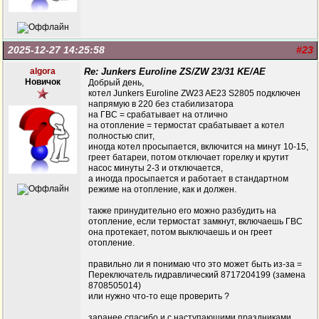
2025-12-27 14:25:58
#23
algora
Re: Junkers Euroline ZS/ZW 23/31 KE/AE
Новичок
Добрый день,
котел Junkers Euroline ZW23 AE23 S2805 подключен
напрямую в 220 без стабилизатора
на ГВС = срабатывает на отлично
на отопление = термостат срабатывает а котел
полностью спит,
иногда котел просыпается, включится на минут 10-15,
греет батареи, потом отключает горелку и крутит
насос минуты 2-3 и отключается,
а иногда просыпается и работает в стандартном
режиме на отопление, как и должен.
также принудительно его можно разбудить на
отопление, если термостат замкнут, включаешь ГВС
она протекает, потом выключаешь и он греет
отопление.
правильно ли я понимаю что это может быть из-за =
Переключатель гидравлический 8717204199 (замена
8708505014)
или нужно что-то еще проверить ?
заранее спасибо и с наступающими праздниками