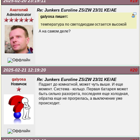
2025-02-20 23:19:11
#19
Анатолий
Re: Junkers Euroline ZS/ZW 23/31 KE/AE
Administrator
galyosa пишет:
температура по светодиодам остается высокой
А на самом деле?
2025-02-21 12:19:20
#20
galyosa
Re: Junkers Euroline ZS/ZW 23/31 KE/AE
Новичок
Падает до комнатной, может чуть выше. И еще
момент. Система - кольцо. Первая батарея может
быть сильно разогрета, последняя еще холодная,
обратка еще не прогрелась, а выключение уже
происходит.