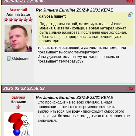
2025-02-21 22:36:46
#21
Анатолий
Re: Junkers Euroline ZS/ZW 23/31 KE/AE
Administrator
galyosa пишет:
Падает до комнатной, может чуть выше. И еще
момент. Система - кольцо. Первая батарея может
быть сильно разогрета, последняя еще холодная,
обратка еще не прогрелась, а выключение уже
происходит.
то есть котел остывший, а датчик что вы поменяли -
показывает высокую температуру?
И вы удивляетесь почему датчик не правильно
показывает температуру?
2025-02-22 22:56:53
#22
galyosa
Re: Junkers Euroline ZS/ZW 23/31 KE/AE
Новичок
Это происходит не во всех случаях, а когда
происходит, стоит кратковременно включить-
выключить горячую воду - происходит сброс этого
зависания. До замены этого датчика котел просто не
включался.