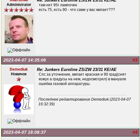
Анатолий
Re: Junkers Euroline ZS/ZW 23/31 KE/AE
Administrator
там нет 95г лампочек
есть 75, есть 90 - что саме у вас мигает???
2023-04-07 14:35:06
#3
Demediuk
Re: Junkers Euroline ZS/ZW 23/31 KE/AE
Новичок
Спс за уточнение, мигает красная и 90 град(снят
кожух а градусы на нем, недосмотрел) в мануале
ошибка газовой аппаратуры.
Последнее редактирование Demediuk (2023-04-07
16:32:39)
2023-04-07 18:08:37
#4