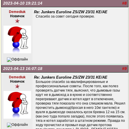
2023-04-10 19:21:14
#8
Demediuk
Re: Junkers Euroline ZS/ZW 23/31 KE/AE
Новичок
Спасибо за совет сегодня проверю.
2023-04-13 16:07:18
#9
Demediuk
Re: Junkers Euroline ZS/ZW 23/31 KE/AE
Новичок
Большое спасибо за квалифицированные и
профессиональные советы. После того, как полез
проверять датчик тяги, выяснил, что дымовые газы
идут не в дымоход а в кухню и соответственно
перегревают датчик и котел идет в отключение,
проверка тяги показала что она слишком мала. Решил
прочистить дымоход(бросая в него 10кг гантелю) и
вуаля в дымоходе оказалось кусок бревна 12 на 15 см.
(как оно туда попало загадка), после этого появилась
тяга и котел заработал а штатном режиме. Правда по
ходу прочистил и промыл еще датчик протока