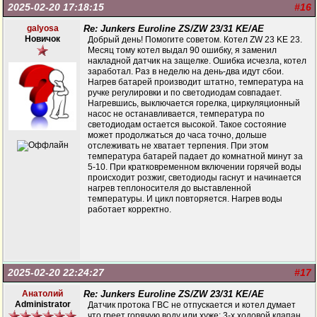
2025-02-20 17:18:15
#16
galyosa
Re: Junkers Euroline ZS/ZW 23/31 KE/AE
Новичок
Добрый день! Помогите советом. Котел ZW 23 KE 23.
Месяц тому котел выдал 90 ошибку, я заменил
накладной датчик на защелке. Ошибка исчезла, котел
заработал. Раз в неделю на день-два идут сбои.
Нагрев батарей производит штатно, температура на
ручке регулировки и по светодиодам совпадает.
Нагревшись, выключается горелка, циркуляционный
насос не останавливается, температура по
светодиодам остается высокой. Такое состояние
может продолжаться до часа точно, дольше
отслеживать не хватает терпения. При этом
температура батарей падает до комнатной минут за
5-10. При кратковременном включении горячей воды
происходит розжиг, светодиоды гаснут и начинается
нагрев теплоносителя до выставленной
температуры. И цикл повторяется. Нагрев воды
работает корректно.
2025-02-20 22:24:27
#17
Анатолий
Re: Junkers Euroline ZS/ZW 23/31 KE/AE
Administrator
Датчик протока ГВС не отпускается и котел думает
что греет горячую воду или хуже: 3-х ходовой клапан