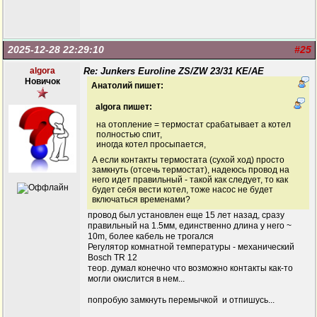
2025-12-28 22:29:10
#25
algora
Re: Junkers Euroline ZS/ZW 23/31 KE/AE
Новичок
Анатолий пишет:
algora пишет:
на отопление = термостат срабатывает а котел
полностью спит,
иногда котел просыпается,
А если контакты термостата (сухой ход) просто
замкнуть (отсечь термостат), надеюсь провод на
него идет правильный - такой как следует, то как
будет себя вести котел, тоже насос не будет
включаться временами?
провод был установлен еще 15 лет назад, сразу
правильный на 1.5мм, единственно длина у него ~
10m, более кабель не трогался
Регулятор комнатной температуры - механический
Bosch TR 12
теор. думал конечно что возможно контакты как-то
могли окислится в нем...
попробую замкнуть перемычкой и отпишусь...