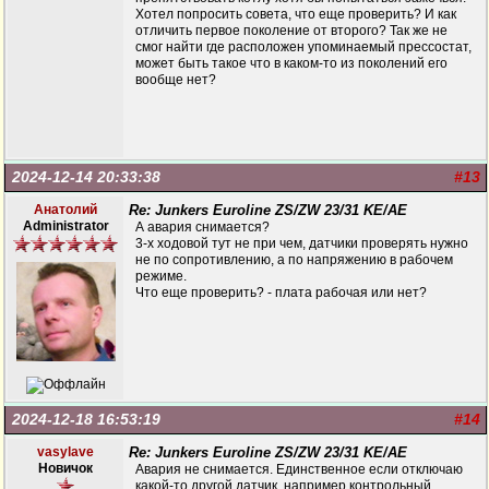
Хотел попросить совета, что еще проверить? И как
отличить первое поколение от второго? Так же не
смог найти где расположен упоминаемый прессостат,
может быть такое что в каком-то из поколений его
вообще нет?
2024-12-14 20:33:38
#13
Анатолий
Re: Junkers Euroline ZS/ZW 23/31 KE/AE
Administrator
А авария снимается?
3-х ходовой тут не при чем, датчики проверять нужно
не по сопротивлению, а по напряжению в рабочем
режиме.
Что еще проверить? - плата рабочая или нет?
2024-12-18 16:53:19
#14
vasylave
Re: Junkers Euroline ZS/ZW 23/31 KE/AE
Новичок
Авария не снимается. Единственное если отключаю
какой-то другой датчик, например контрольный