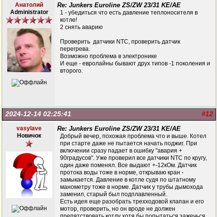
Анатолий
Re: Junkers Euroline ZS/ZW 23/31 KE/AE
Administrator
1 - убедиться что есть давление теплоносителя в
котле!
2 снять аварию
Проверить датчики NTC, проверить датчик
перегрева.
Возможно проблема в электронике
И еще - евролайны бывают друх типов -1 поколения и
второго.
2024-12-14 02:25:41
#12
vasylave
Re: Junkers Euroline ZS/ZW 23/31 KE/AE
Новичок
Добрый вечер, похожая проблема что и выше. Котел
при старте даже не пытается начать поджиг. При
включении сразу падает в ошибку "авария +
90градусов". Уже проверил все датчики NTC по кругу,
один даже поменял. Все выдают +-12кОм. Датчик
протока воды тоже в норме, открываю кран -
замыкается. Давление в котле судя по штатному
манометру тоже в норме. Датчик у трубы дымохода
заменил, старый был подплавленный.
Есть идея еще разобрать трехходовой клапан и его
мотор, проверить, но он вроде не должен
препятствовать котлу хотя бы попытаться зажечься.