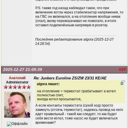
P.S. также год назад наблюдал такое, что при
включение котла через стабилизатор напряжения, то
на ГВС он включался, а на отопление вообще никак
(спал), вилку переворачивал не помогало, в итоге
оставил подключённым напрямую в розетку.
Последнее редактирование algora (2025-12-27
14:28:54)
2025-12-27 21:09:39
#24
Анатолий
Re: Junkers Euroline ZS/ZW 23/31 KE/AE
Administrator
algora пишет:
на отопление = термостат срабатывает а котел
полностью спит,
иногда котел просыпается,
А если контакты термостата (сухой ход) просто
замкнуть (отсечь термостат), надеюсь провод на него
идет правильный - такой как следует, то как будет
себя вести котел, тоже насос не будет включаться
временами?