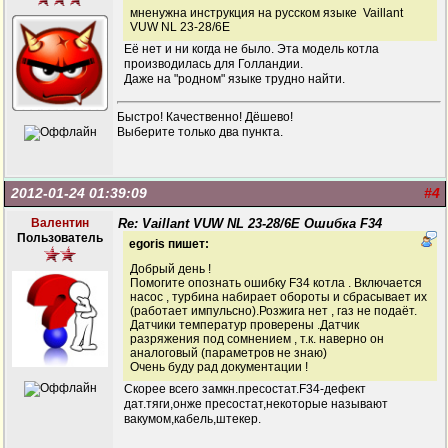
мненужна инструкция на русском языке Vaillant
VUW NL 23-28/6E
Её нет и ни когда не было. Эта модель котла
производилась для Голландии.
Даже на "родном" языке трудно найти.
Быстро! Качественно! Дёшево!
Выберите только два пункта.
2012-01-24 01:39:09
#4
Валентин
Re: Vaillant VUW NL 23-28/6E Ошибка F34
Пользователь
egoris пишет:
Добрый день !
Помогите опознать ошибку F34 котла . Включается
насос , турбина набирает обороты и сбрасывает их
(работает импульсно).Розжига нет , газ не подаёт.
Датчики температур проверены .Датчик
разряжения под сомнением , т.к. наверно он
аналоговый (параметров не знаю)
Очень буду рад документации !
Скорее всего замкн.пресостат.F34-дефект
дат.тяги,онже пресостат,некоторые называют
вакумом,кабель,штекер.