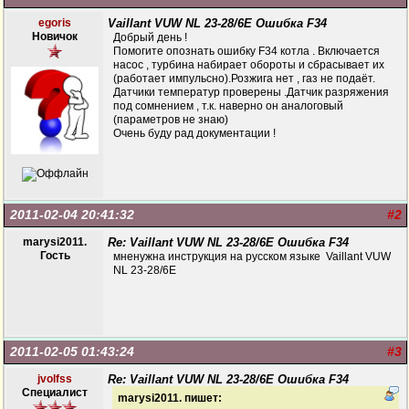
egoris
Vaillant VUW NL 23-28/6E Ошибка F34
Новичок
Добрый день !
Помогите опознать ошибку F34 котла . Включается
насос , турбина набирает обороты и сбрасывает их
(работает импульсно).Розжига нет , газ не подаёт.
Датчики температур проверены .Датчик разряжения
под сомнением , т.к. наверно он аналоговый
(параметров не знаю)
Очень буду рад документации !
2011-02-04 20:41:32
#2
marysi2011.
Re: Vaillant VUW NL 23-28/6E Ошибка F34
Гость
мненужна инструкция на русском языке Vaillant VUW
NL 23-28/6E
2011-02-05 01:43:24
#3
jvolfss
Re: Vaillant VUW NL 23-28/6E Ошибка F34
Специалист
marysi2011. пишет: