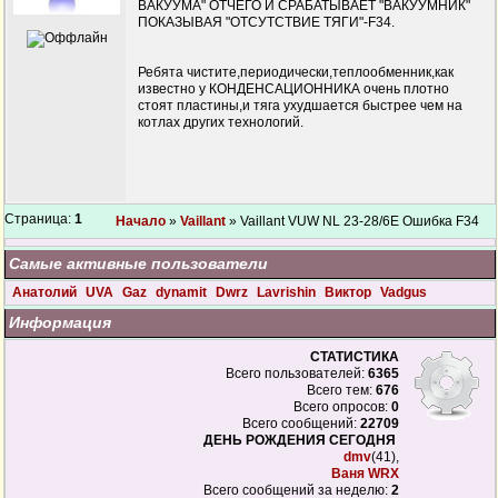
ВАКУУМА" ОТЧЕГО И СРАБАТЫВАЕТ "ВАКУУМНИК"
ПОКАЗЫВАЯ "ОТСУТСТВИЕ ТЯГИ"-F34.
Ребята чистите,периодически,теплообменник,как
известно у КОНДЕНСАЦИОННИКА очень плотно
стоят пластины,и тяга ухудшается быстрее чем на
котлах других технологий.
Страница:
1
Начало
»
Vaillant
» Vaillant VUW NL 23-28/6E Ошибка F34
Самые активные пользователи
Анатолий
UVA
Gaz
dynamit
Dwrz
Lavrishin
Виктор
Vadgus
Информация
СТАТИСТИКА
Всего пользователей:
6365
Всего тем:
676
Всего опросов:
0
Всего сообщений:
22709
ДЕНЬ РОЖДЕНИЯ СЕГОДНЯ
dmv
(41),
Ваня WRX
Всего сообщений за неделю:
2