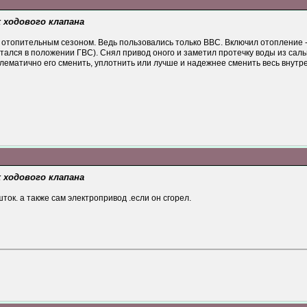
х ходового клапана
отопительным сезоном. Ведь пользовались только ВВС. Включил отопление -
стался в положении ГВС). Снял привод оного и заметил протечку воды из саль
лематично его сменить, уплотнить или лучше и надежнее сменить весь внутр
х ходового клапана
ток. а также сам электропривод .если он сгорел.