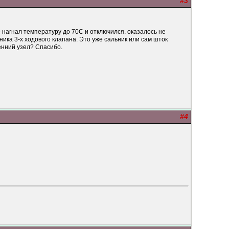
#3
 нагнал температуру до 70С и отключился. оказалось не
ника 3-х ходового клапана. Это уже сальник или сам шток
енний узел? Спасибо.
#4