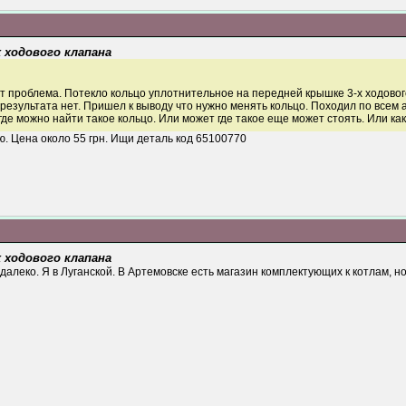
х ходового клапана
от проблема. Потекло кольцо уплотнительное на передней крышке 3-х ходовог
 результата нет. Пришел к выводу что нужно менять кольцо. Походил по всем а
где можно найти такое кольцо. Или может где такое еще может стоять. Или 
. Цена около 55 грн. Ищи деталь код 65100770
х ходового клапана
алеко. Я в Луганской. В Артемовске есть магазин комплектующих к котлам, но