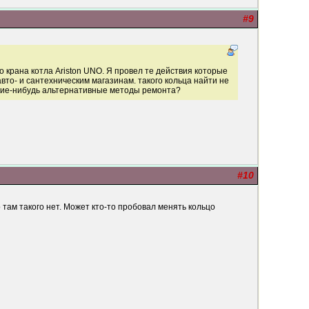
#9
о крана котла Ariston UNO. Я провел те действия которые
вто- и сантехническим магазинам. такого кольца найти не
какие-нибудь альтернативные методы ремонта?
#10
 там такого нет. Может кто-то пробовал менять кольцо