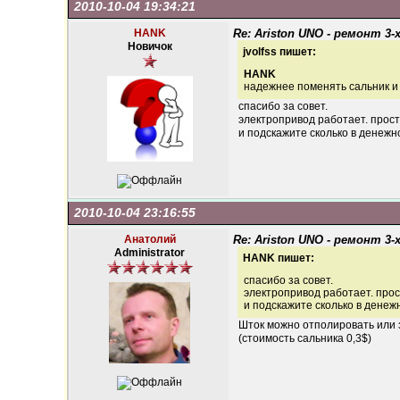
2010-10-04 19:34:21
HANK
Re: Ariston UNO - ремонт 3-
Новичок
jvolfss пишет:
HANK
надежнее поменять сальник и 
спасибо за совет.
электропривод работает. просто
и подскажите сколько в денежн
2010-10-04 23:16:55
Анатолий
Re: Ariston UNO - ремонт 3-
Administrator
HANK пишет:
спасибо за совет.
электропривод работает. прост
и подскажите сколько в денеж
Шток можно отполировать или за
(стоимость сальника 0,3$)