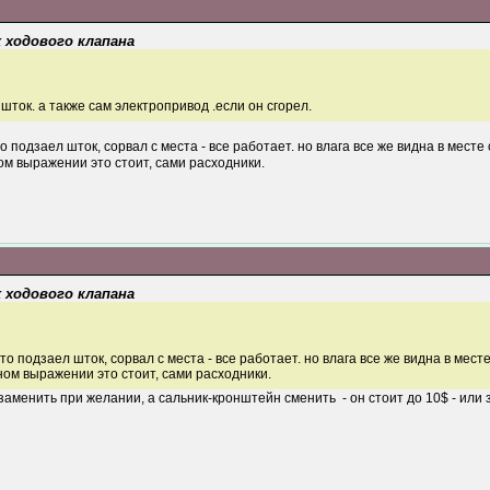
х ходового клапана
шток. а также сам электропривод .если он сгорел.
 подзаел шток, сорвал с места - все работает. но влага все же видна в месте 
ом выражении это стоит, сами расходники.
х ходового клапана
о подзаел шток, сорвал с места - все работает. но влага все же видна в месте
ном выражении это стоит, сами расходники.
менить при желании, а сальник-кронштейн сменить - он стоит до 10$ - или за