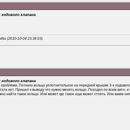
х ходового клапана
fss (2010-10-04 23:36:03)
х ходового клапана
т проблема. Потекло кольцо уплотнительное на передней крышке 3-х ходового
тата нет. Пришел к выводу что нужно менять кольцо. Походил по всем авто- и 
но найти такое кольцо. Или может где такое еще может стоять. Или какие-