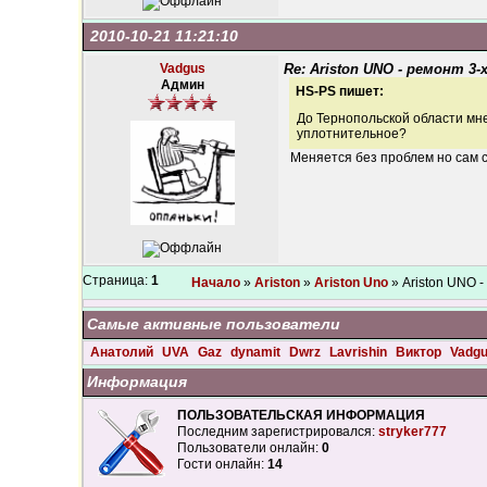
2010-10-21 11:21:10
Vadgus
Re: Ariston UNO - ремонт 3-
Админ
HS-PS пишет:
До Тернопольской области мне 
уплотнительное?
Меняется без проблем но сам с
Страница:
1
Начало
»
Ariston
»
Ariston Uno
» Ariston UNO 
Самые активные пользователи
Анатолий
UVA
Gaz
dynamit
Dwrz
Lavrishin
Виктор
Vadg
Информация
ПОЛЬЗОВАТЕЛЬСКАЯ ИНФОРМАЦИЯ
Последним зарегистрировался:
stryker777
Пользователи онлайн:
0
Гости онлайн:
14