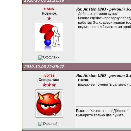
2010-10-03 12:21:39
HANK
Re: Ariston UNO - ремонт 3-
Новичок
Доброго времени суток!
Решил сделать проверку перед 
работал 3-х ходовой клапан (о
подызносился? насколько проб
2010-10-03 22:35:47
jvolfss
Re: Ariston UNO - ремонт 3-
Специалист
HANK
надежнее поменять сальник и ш
Быстро! Качественно! Дёшево!
Выберите только два пункта.