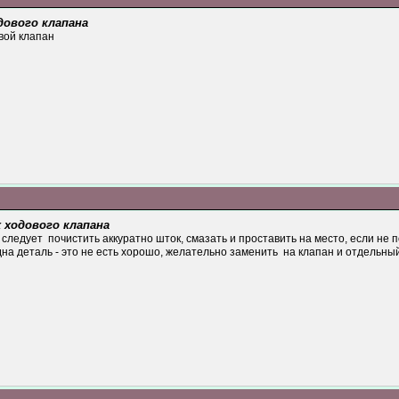
одового клапана
вой клапан
х ходового клапана
о следует почистить аккуратно шток, смазать и проставить на место, если не 
дна деталь - это не есть хорошо, желательно заменить на клапан и отдельн