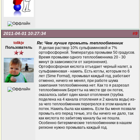
2011-04-01 10:27:34
#9
tolikjv
Re: Чем лучше промыть теплообменник
Пользователь
Я делаю раствор 10% сульфаминовой и 7%
ортофосфорной. Температура промывки 50 градусов.
Время промывки одного теплообменника 20 - 30
минут (в зависимости от загрязнения).
Ортофосфорная кислота отъедает черный налет, а
сульфаминовая - накипь. Есть котлы, которым по 6
лет (Sime Format), промывал каждый год, работают
отменно, ничего не менял, при работе шума
закипания теплообменника нет. Как то я разрезал
теплообменник Беретты на месте где он потек,
оказалось забит один канал отопления (трубка
поделена на 4 канала отопления и 2 канала воды) из-
за чего теплообменник перегрелся в этом канале и
потек. Накипь была как камень. Если бы меня позвали
промыть его перед течью, это бы ничего не дало, так
как кислота по забитому каналу бы не пошла.
Особенно битермические теплообменники в нашем
регионе нужно промывать каждый год.