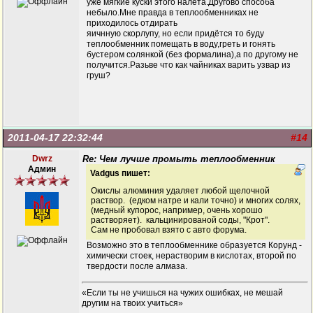
уже мягкие куски этого налёта.Другово способа
небыло.Мне правда в теплообменниках не
приходилось отдирать
яичнную скорлупу, но если придётся то буду
теплообменник помещать в воду,греть и гонять
бустером солянкой (без формалина),а по другому не
получится.Разьве что как чайниках варить узвар из
груш?
2011-04-17 22:32:44
#14
Dwrz
Re: Чем лучше промыть теплообменник
Админ
Vadgus пишет:
Окислы алюминия удаляет любой щелочной
раствор. (едком натре и кали точно) и многих солях,
(медный купорос, например, очень хорошо
растворяет). кальцинированой соды, "Крот".
Сам не пробовал взято с авто форума.
Возможно это в теплообменнике образуется Корунд -
химически стоек, нерастворим в кислотах, второй по
твердости после алмаза.
«Если ты не учишься на чужих ошибках, не мешай
другим на твоих учиться»