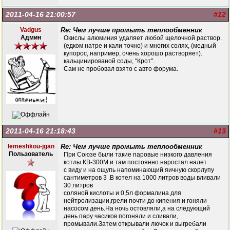
2011-04-16 21:00:57
#12
Vadgus
Re: Чем лучше промыть теплообменник
Админ
Окислы алюминия удаляет любой щелочной раствор.
(едком натре и кали точно) и многих солях, (медный
купорос, например, очень хорошо растворяет).
кальцинированой соды, "Крот".
Сам не пробовал взято с авто форума.
2011-04-16 21:18:43
#13
lemeshkou-jgan
Re: Чем лучше промыть теплообменник
Пользователь
При Союзе были такие паровые низкого давления
котлы КВ-300М и там постоянно наростал налет
с виду и на ощупь напоминающий яичную скорлупу
сантиметров 3 .В котел на 1000 литров воды вливали
30 литров
соляной кислоты и 0,5л формалина для
нейтролизации,грели почти до кипения и гоняли
насосом день.На ночь остовляли,а на следующий
день пару часиков погоняли и сливали,
промывали.Затем открывали лючок и выгребали