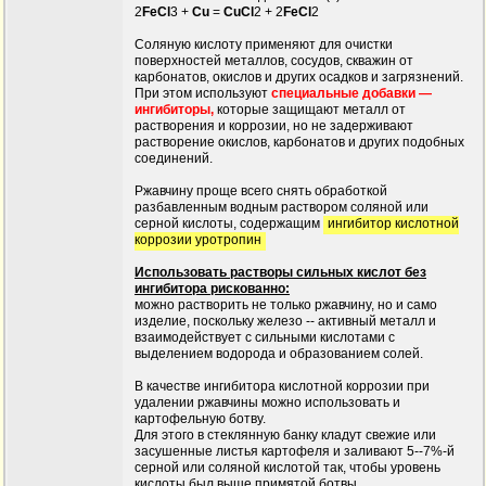
2
FeCl
3 +
Cu
=
CuCl
2 + 2
FeCl
2
Соляную кислоту применяют для очистки
поверхностей металлов, сосудов, скважин от
карбонатов, окислов и других осадков и загрязнений.
При этом используют
специальные добавки —
ингибиторы,
которые защищают металл от
растворения и коррозии, но не задерживают
растворение окислов, карбонатов и других подобных
соединений.
Ржавчину проще всего снять обработкой
разбавленным водным раствором соляной или
серной кислоты, содержащим
ингибитор кислотной
коррозии уротропин
Использовать растворы сильных кислот без
ингибитора рискованно:
можно растворить не только ржавчину, но и само
изделие, поскольку железо -- активный металл и
взаимодействует с сильными кислотами с
выделением водорода и образованием солей.
В качестве ингибитора кислотной коррозии при
удалении ржавчины можно использовать и
картофельную ботву.
Для этого в стеклянную банку кладут свежие или
засушенные листья картофеля и заливают 5--7%-й
серной или соляной кислотой так, чтобы уровень
кислоты был выше примятой ботвы.