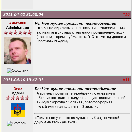
2011-04-03 21:00:04
#10
Анатолий
Re: Чем лучше промыть теплообменник
Administrator
Что бы не образовывалась накипь в теплообменнике,
заливайте в систему отопления прокипяченую воду
(насосом, к примеру "Малютка"). Этот метод дешев и
доступен
каждому!
2011-04-16 18:42:31
#11
Dwrz
Re: Чем лучше промыть теплообменник
Админ
А вот чем промыть теплообменник, если в нем
образуется налет, с виду и на ощупь напоминающий
яичную скорлупу? Соляная, ортофосфорная,
сульфаминовая кислоты - 0 реакции...
«Если ты не учишься на чужих ошибках, не мешай
другим на твоих учиться»