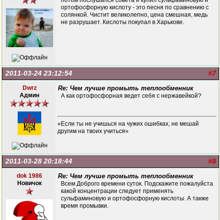
потом послушался совета и купил сульфаминовую и
ортофосфорную кислоту - это песня по сравнению с
солянкой. Чистит великолепно, цена смешная, медь
не разрушает. Кислоты покупал в Харькове.
2011-03-24 23:12:54
#7
Dwrz
Re: Чем лучше промыть теплообменник
Админ
А как ортофосфорная ведет себя с нержавейкой?
«Если ты не учишься на чужих ошибках, не мешай
другим на твоих учиться»
2011-03-28 20:18:44
#8
dok 1986
Re: Чем лучше промыть теплообменник
Новичок
Всем Доброго времени суток. Подскажите пожалуйста
какой концентрации следует применять
сульфаминовую и ортофосфорную кислоты. А также
время промывки.