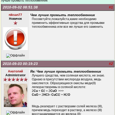
лучше промыть теплообменник
2010-09-02 08:51:38
#1
niksan77
Чем лучше промыть теплообменник
Новичок
Посоветуйте,пожалуйста,какие необходимо
применить эффективные средства для промывки
теплообменника или все же лучше его заменить
2010-09-03 00:19:23
#2
Анатолий
Re: Чем лучше промыть теплообменник
Administrator
Лучшего средства, чем соляная кислота, не знаю.
Однако в присутствии кислорода воздуха, медь
окисляется. Образующиеся окислы меди(II)
легкорастворимы в соляной кислоте:
2
Cu
+
O
2 = 2
CuO
>>>
CuO
+ 2
HCl
=
CuCl
2 +
H
2
O
Медь реагирует с растворами солей железа (III),
причем медь переходит в раствор, а железо (III)
восстанавливается до железа (II):