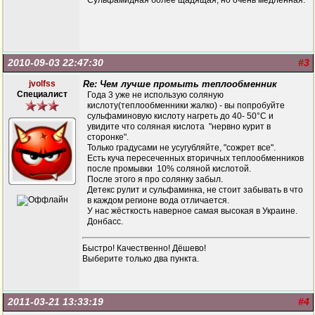
Сульфамидная более щадящая, но очень медленная.
2010-09-03 22:47:30
#3
jvolfss
Re: Чем лучше промыть теплообменник
Специалист
Года 3 уже не использую соляную
кислоту(теплообменники жалко) - вы попробуйте
сульфаминовую кислоту нагреть до 40- 50°C и
увидите что соляная кислота "нервно курит в
сторонке".
Только градусами не усугубляйте, "сожрет все".
Есть куча пересеченных вторичных теплообменников
после промывки 10% соляной кислотой.
После этого я про солянку забыл.
Детекс рулит и сульфаминка, не стоит забывать в что
в каждом регионе вода отличается.
У нас жёсткость наверное самая высокая в Украине.
Донбасс.
Быстро! Качественно! Дёшево!
Выберите только два пункта.
2011-03-21 13:33:19
#4