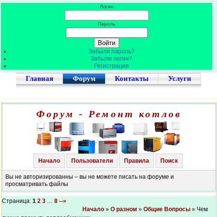
Логин
Пароль
Забыли пароль?
Забыли логин?
Регистрация
Главная
Форум
Контакты
Услуги
Форум - Ремонт котлов
Начало
Пользователи
Правила
Поиск
Вы не авторизированны – вы не можете писать на форуме и
просматривать файлы
Страница:
1
2
3
…
8
--»
Начало
»
О разном
»
Общие Вопросы
» Чем