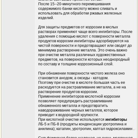
После 15--20-минутного перемешивания
содержимого банки кислоту можно сливать и
использовать для обработки ржавых железных
изделий.
Для защиты предметов от коррозии в кислых
растворах применяют чаще всего ингибиторы. После
удаления с помощью кислот с поверхности металла
продуктов коррозии ингибиторы адсорбируются на
чистой поверхности и предотвращают или сводят до
минимума растворение металла. Это очень важно
при очистке металла различных художественных
предметов, на поверхности которых неоднородный
по составу и толщине коррозионный слой.
При обнажении поверхности чистого железа оно
становится анодом, а оксиды - катодом.
Поэтому при очистке в кислоте большая часть ее
расходуется на растравливание металла, а не на
растворение продуктов коррозии.
Применение ингибиторов кислотной коррозии
позволяет предупредить растравливание
обнаженного металла и предотвратить
наводораживание черных металлов, которое
приводит к водородной хрупкости.
При кислотной очистке используются
ингибиторы
ЛБ-5 и ПБ-8 (продукты конденсации уротропина и
анилина); катапин, уротропин, каптал гидроксиламин .