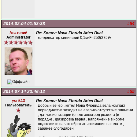
2014-02-04 01:53:38
#54
Анатолий
Re: Котел Nova Florida Aries Dual
Administrator
конденсатор сининький 0,1мкF -250(275)V
2014-07-14 23:46:12
#55
yorik13
Re: Котел Nova Florida Aries Dual
Пользователь
Добрый вечер , котел Нова Флорида вела компакт
периодически заходит на аварию отсутствие пламени
, датчик ионизации (он же электрод розжига )в
порядке , фазировка верна , напряжение в норме ,
подскажите на что обратить внимание на плате ,
заранее блогодарен