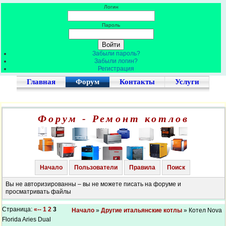
Логин
Пароль
Забыли пароль?
Забыли логин?
Регистрация
Главная
Форум
Контакты
Услуги
Форум - Ремонт котлов
Начало
Пользователи
Правила
Поиск
Вы не авторизированны – вы не можете писать на форуме и
просматривать файлы
Страница:
«--
1
2
3
Начало
»
Другие итальянские котлы
» Котел Nova
Florida Aries Dual