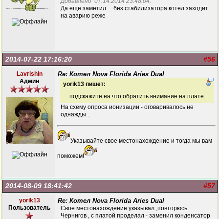
Добавлено 07.14.2014 23:48:04:
Да еще заметил ... без стабилизатора котел заходит
на аварию реже
2014-07-22 17:16:20
#56
Lavrishin
Re: Котел Nova Florida Aries Dual
Админ
yorik13 пишет:
... подскажите на что обратить внимание на плате ...
На схему опроса ионизации - оговаривалось не
однажды...
Указывайте свое местонахождение и тогда мы вам
поможем!
2014-08-09 18:41:42
#57
yorik13
Re: Котел Nova Florida Aries Dual
Пользователь
Свое местонахождение указывал ,повторюсь
Чернигов , с платой проделал - заменил конденсатор