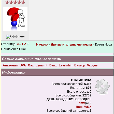
Страница:
«--
1
2
3
Начало
»
Другие итальянские котлы
» Котел Nova
Florida Aries Dual
Самые активные пользователи
Анатолий
UVA
Gaz
dynamit
Dwrz
Lavrishin
Виктор
Vadgus
Информация
СТАТИСТИКА
Всего пользователей:
6365
Всего тем:
676
Всего опросов:
0
Всего сообщений:
22709
ДЕНЬ РОЖДЕНИЯ СЕГОДНЯ
dmv
(41),
Ваня WRX
Всего сообщений за неделю:
2