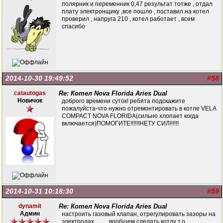
полярник и переменник 0,47 результат тотже , отдал
плату электронщику ,все пошло , поставил на котел
проверил , напруга 210 , котел работает , всем
спасибо
2014-10-30 19:49:52
#58
catautogas
Re: Котел Nova Florida Aries Dual
Новичок
доброго времени суток! ребята подскажите
пожалуйста-что нужно отремонтировать в котле VELA
COMPACT NOVA FLORIDA(сильно хлопает когда
включается)ПОМОГИТЕ!!!!!!НЕТУ СИЛ!!!!!!
2014-10-31 10:18:30
#59
dynamit
Re: Котел Nova Florida Aries Dual
Админ
настроить газовый клапан, отрегулировать зазоры на
электродах ........,вообщем сделать котлу т.о.