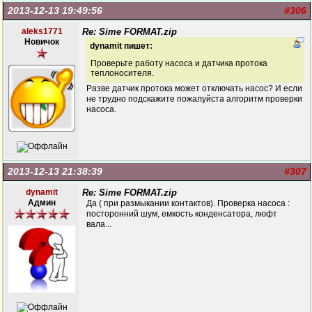
2013-12-13 19:49:56
#306
aleks1771
Re: Sime FORMAT.zip
Новичок
dynamit пишет:
Проверьте работу насоса и датчика протока
теплоносителя.
Разве датчик протока может отключать насос? И если
не трудно подскажите пожалуйста алгоритм проверки
насоса.
2013-12-13 21:38:39
#307
dynamit
Re: Sime FORMAT.zip
Админ
Да ( при размыкании контактов). Проверка насоса :
посторонний шум, емкость конденсатора, люфт
вала...