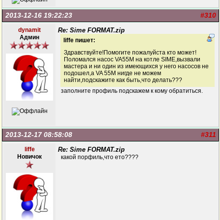
2013-12-16 19:22:23
#310
dynamit
Re: Sime FORMAT.zip
Админ
liffe пишет:
Здравствуйте!Помогите пожалуйста кто может!
Поломался насос VA55M на котле SIME,вызвали
мастера и ни один из имеющихся у него насосов не
подошел,а VA 55M нигде не можем
найти,подскажите как быть,что делать???
заполните профиль подскажем к кому обратиться.
2013-12-17 08:58:08
#311
liffe
Re: Sime FORMAT.zip
Новичок
какой порфиль,что ето????