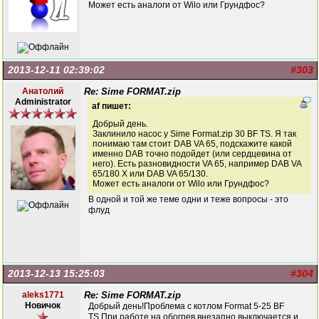
Может есть аналоги от Wilo или Грундфос?
2013-12-11 02:39:02
#303
Анатолий
Re: Sime FORMAT.zip
Administrator
af пишет:
Добрый день.
Заклинило насос у Sime Format.zip 30 BF TS. Я так
понимаю там стоит DAB VA 65, подскажите какой
именно DAB точно подойдет (или сердцевина от
него). Есть разновидности VA 65, например DAB VA
65/180 X или DAB VA 65/130.
Может есть аналоги от Wilo или Грундфос?
В одной и той же теме одни и теже вопросы - это
флуд
2013-12-13 15:25:03
#304
aleks1771
Re: Sime FORMAT.zip
Новичок
Добрый день!Проблема с котлом Format 5-25 BF
TS.При работе на обогрев внезапно выключается и