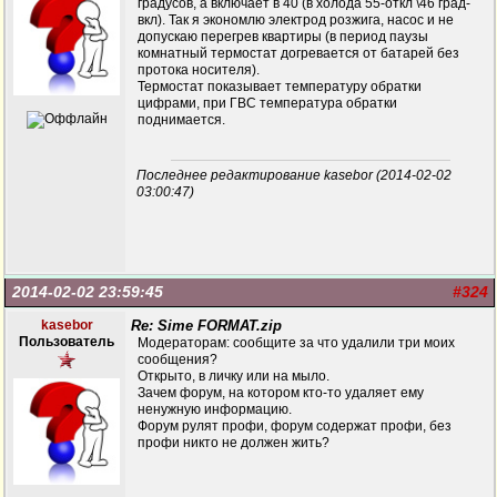
градусов, а включает в 40 (в холода 55-откл \46 град-
вкл). Так я экономлю электрод розжига, насос и не
допускаю перегрев квартиры (в период паузы
комнатный термостат догревается от батарей без
протока носителя).
Термостат показывает температуру обратки
цифрами, при ГВС температура обратки
поднимается.
Последнее редактирование kasebor (2014-02-02
03:00:47)
2014-02-02 23:59:45
#324
kasebor
Re: Sime FORMAT.zip
Пользователь
Модераторам: сообщите за что удалили три моих
сообщения?
Открыто, в личку или на мыло.
Зачем форум, на котором кто-то удаляет ему
ненужную информацию.
Форум рулят профи, форум содержат профи, без
профи никто не должен жить?