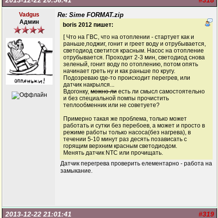
2013-12-22 20:56:41
#318
Vadgus
Re: Sime FORMAT.zip
Админ
boris 2012 пишет:
[ Что на ГВС, что на отоплении - стартует как и
раньше,поджиг, гонит и греет воду и отрубывается,
светодиод светится красным. Насос на отопление
отрубывается. Проходит 2-3 мин, светодиод снова
зеленый, гонит воду по отоплению, потом опять
начинает греть ну и как раньше по кругу.
Подозреваю где-то происходит перегрев, или
датчик накрылся...
Вдогонку,
можно ли
есть ли смысл самостоятельно
и без специальной помпы прочистить
теплообменник или не советуете?
Примерно такая же проблема, только может
работать и сутки без перебоев, а может и просто в
режиме работы только насоса(без нагрева), в
течении 5-10 минут раз десять позависать с
горящим верхним красным светодиодом.
Менять датчик NТС или прочищать.
Датчик перегрева проверить елементарно - работа на
замыкание.
2013-12-22 21:01:41
#319