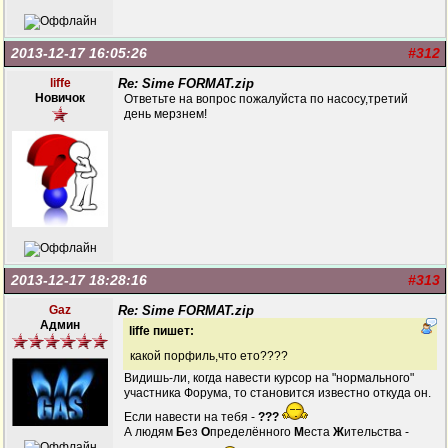
2013-12-17 16:05:26
#312
liffe
Re: Sime FORMAT.zip
Новичок
Ответьте на вопрос пожалуйста по насосу,третий
день мерзнем!
2013-12-17 18:28:16
#313
Gaz
Re: Sime FORMAT.zip
Админ
liffe пишет:
какой порфиль,что ето????
Видишь-ли, когда навести курсор на "нормального"
участника Форума, то становится известно откуда он.
Если навести на тебя -
???
А людям
Б
ез
О
пределённого
М
еста
Ж
ительства -