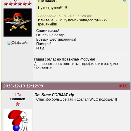
liffe пишет:
Нужен,нужен!!!!!!!!
Добавлено 12.18.2013 11:20:40:
Или тебе БОМЖу помоч западло,"умник"-
гребаный!!!
Сними насос!
Отнеси на базар!
Возьми шестигранники!
Померяй!...
И т.д.
Пиши согласно Правилам Форума!
Днепропетровск, контакты в профиле и в разделе
"Контакты"
2013-12-19 12:12:09
#316
liffe
Re: Sime FORMAT.zip
Новичок
Спасибо большое,так и сделал WILO подошел!!!