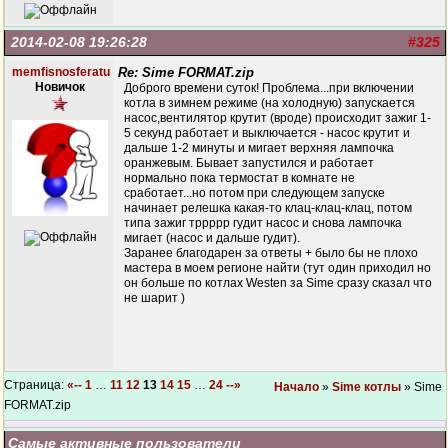
2014-02-08 19:26:28
#325
memfisnosferatu
Re: Sime FORMAT.zip
Новичок
Доброго времени суток! Проблема...при включении
котла в зимнем режиме (на холодную) запускается
насос,вентилятор крутит (вроде) происходит зажиг 1-
5 секунд работает и выключается - насос крутит и
дальше 1-2 минуты и мигает верхняя лампочка
оранжевым. Бывает запустился и работает
нормально пока термостат в комнате не
сработает...но потом при следующем запуске
начинает релешка какая-то клац-клац-клац, потом
типа зажиг тррррр гудит насос и снова лампочка
мигает (насос и дальше гудит).
Заранее благодарен за ответы + было бы не плохо
мастера в моем регионе найти (тут один приходил но
он больше по котлах Westen за Sime сразу сказал что
не шарит )
Страница:
«--
1
…
11
12
13
14
15
…
24
--»
Начало
»
Sime котлы
» Sime
FORMAT.zip
Самые активные пользователи