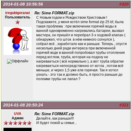
2014-01-08 10:56:56
#320
tregubigoranat
Re: Sime FORMAT.zip
Пользователь
С Новым годом и Рождеством Христовым !
Подскажите, у меня котёл sime format zip 25 bf, была
такая проблема : при включении горячей воды в
ванной одновременно нагревались батареи, вызвал
мастера, он пришёл и перебрал 3-х ходовой клапан (
обнаружил, что шток в нём немного согнулся ),
собрал всё , заработало как и раньше. Теперь , спустя
несколько дней ради интереса при включенной
горячей воде в ванной попробовал трубы отопления
перед котлом, труба, которая на подачу не
нагреваеться ( всё нормально ), а вот труба обратки
нагреваеться непосредственно от котла , потом всё
меньше, и через 1,5 уже еле горячая. Так я хотел
узнать - это так и должно быть, я просто раньше до
поломки трубы не лапал ?
2014-01-08 20:50:24
#321
UVA
Re: Sime FORMAT.zip
Админ
Делайте, как раньше!!!
И будет покой ы семье...