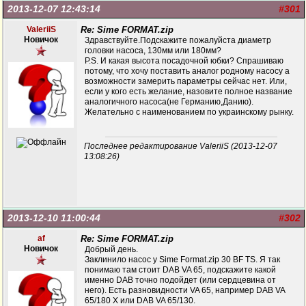
2013-12-07 12:43:14
#301
ValeriiS
Re: Sime FORMAT.zip
Новичок
Здравствуйте.Подскажите пожалуйста диаметр
головки насоса, 130мм или 180мм?
Р.S. И какая высота посадочной юбки? Спрашиваю
потому, что хочу поставить аналог родному насосу а
возможности замерить параметры сейчас нет. Или,
если у кого есть желание, назовите полное название
аналогичного насоса(не Германию,Данию).
Желательно с наименованием по украинскому рынку.
Последнее редактирование ValeriiS (2013-12-07
13:08:26)
2013-12-10 11:00:44
#302
af
Re: Sime FORMAT.zip
Новичок
Добрый день.
Заклинило насос у Sime Format.zip 30 BF TS. Я так
понимаю там стоит DAB VA 65, подскажите какой
именно DAB точно подойдет (или сердцевина от
него). Есть разновидности VA 65, например DAB VA
65/180 X или DAB VA 65/130.