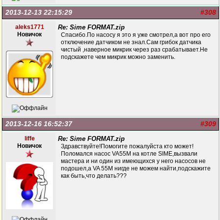
2013-12-13 22:15:29
#308
aleks1771
Re: Sime FORMAT.zip
Новичок
Спасибо.По насосу я это я уже смотрел,а вот про его
отключение датчиком не знал.Сам грибок датчика
чистый ,наверное микрик через раз срабатывает.Не
подскажете чем микрик можно заменить.
2013-12-16 16:52:37
#309
liffe
Re: Sime FORMAT.zip
Новичок
Здравствуйте!Помогите пожалуйста кто может!
Поломался насос VA55M на котле SIME,вызвали
мастера и ни один из имеющихся у него насосов не
подошел,а VA 55M нигде не можем найти,подскажите
как быть,что делать???