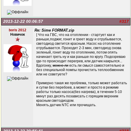
2013-12-22 00:06:57
#317
boris 2012
Re: Sime FORMAT.zip
Новичок
[ Что на ГВС, что на отоплении - стартует как и
раньше,поджиг, гонит и греет воду и отрубывается,
светодиод светится красным. Насос на отопление
отрубывается. Проходит 2-3 мин, светодиод снова
зеленый, гонит воду по отоплению, потом опять
начинает греть ну и как раньше по кругу. Подозреваю
где-то происходит перегрев, или датчик накрылся...
Вдогонку,
можно ли
есть ли смысл самостоятельно и
без специальной помпы прочистить теплообменник
или не советуете?
Примерно такая же проблема, только может работать
и сутки без перебоев, а может и просто в режиме
работы только насоса(без нагрева), в течении 5-10
минут раз десять позависать с горящим верхним
красным светодиодом.
Менять датчик NТС или прочищать.