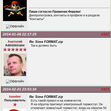
Пиши согласно Правилам Форума!
Днепропетровск, контакты в профиле и в разделе
"Контакты"
2014-01-08 22:17:25
#322
Анатолий
Re: Sime FORMAT.zip
Administrator
Так и должно быть
2014-02-01 23:53:34
#323
kasebor
Re: Sime FORMAT.zip
Пользователь
Есть такой прикол и на новом котле.
Я на обратку приткнул электронный термостат. Он
отключает комнатный термостат, когда на обратке 50