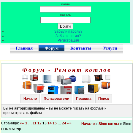
Логин
Пароль
Забыли пароль?
Забыли логин?
Регистрация
Главная
Форум
Контакты
Услуги
Форум - Ремонт котлов
Начало
Пользователи
Правила
Поиск
Вы не авторизированны – вы не можете писать на форуме и
просматривать файлы
Страница:
«--
1
…
11
12
13
14
15
…
24
--»
Начало
»
Sime котлы
» Sime
FORMAT.zip