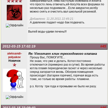
заморачиваться.Тема настолько изжёвана и избита
что просто лень отвечать,ей-богу.На всех форумах по
несколько раз поднимали....Если аккуратно,колбу
можно снять и очистить вал школьной резинкой.
Добавлено 11.20.2011 22:49:21:
А давление падает-надо бак подкачать.
Выпей воды-удиви печень!!!
2012-03-15 17:02:19
#45
aleksandr-
Re: Viessmann клин трехходового клапана
polyakov
Прошу Вас, ПОМОГИТЕ...
Новичок
Не знаю, что уже и делать. Котел постоянно
отключается (примерно раз в сутки). Во время работы
котла пламя периодически гаснет и через несколько
секунд загорается вновь. Обогрев помещения
происходит (батареи горячие), горячая вода есть
тоже, но только во время работы пламени.
p.s. Котлу три года и промывки не было ни разу.
2012-03-15 23:09:40
#46