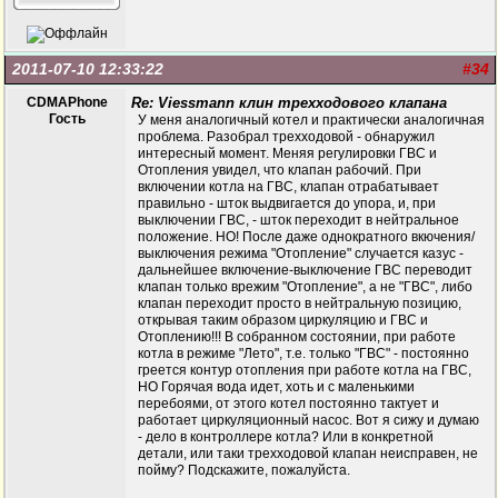
2011-07-10 12:33:22
#34
CDMAPhone
Re: Viessmann клин трехходового клапана
Гость
У меня аналогичный котел и практически аналогичная
проблема. Разобрал трехходовой - обнаружил
интересный момент. Меняя регулировки ГВС и
Отопления увидел, что клапан рабочий. При
включении котла на ГВС, клапан отрабатывает
правильно - шток выдвигается до упора, и, при
выключении ГВС, - шток переходит в нейтральное
положение. НО! После даже однократного вкючения/
выключения режима "Отопление" случается казус -
дальнейшее включение-выключение ГВС переводит
клапан только врежим "Отопление", а не "ГВС", либо
клапан переходит просто в нейтральную позицию,
открывая таким образом циркуляцию и ГВС и
Отоплению!!! В собранном состоянии, при работе
котла в режиме "Лето", т.е. только "ГВС" - постоянно
греется контур отопления при работе котла на ГВС,
НО Горячая вода идет, хоть и с маленькими
перебоями, от этого котел постоянно тактует и
работает циркуляционный насос. Вот я сижу и думаю
- дело в контроллере котла? Или в конкретной
детали, или таки трехходовой клапан неисправен, не
пойму? Подскажите, пожалуйста.