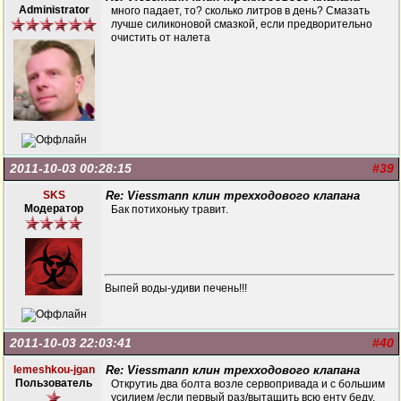
Administrator
много падает, то? сколько литров в день? Смазать
лучше силиконовой смазкой, если предворительно
очистить от налета
2011-10-03 00:28:15
#39
SKS
Re: Viessmann клин трехходового клапана
Модератор
Бак потихоньку травит.
Выпей воды-удиви печень!!!
2011-10-03 22:03:41
#40
lemeshkou-jgan
Re: Viessmann клин трехходового клапана
Пользователь
Открутиь два болта возле сервопривада и с большим
усилием /если первый раз/вытащить всю енту беду.