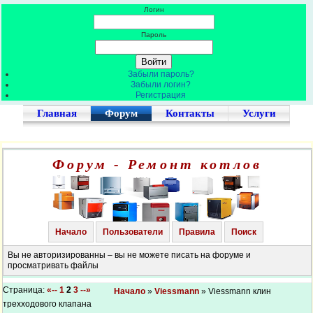
Логин
Пароль
Забыли пароль?
Забыли логин?
Регистрация
Главная
Форум
Контакты
Услуги
Форум - Ремонт котлов
Начало
Пользователи
Правила
Поиск
Вы не авторизированны – вы не можете писать на форуме и
просматривать файлы
Страница:
«--
1
2
3
--»
Начало
»
Viessmann
» Viessmann клин
трехходового клапана