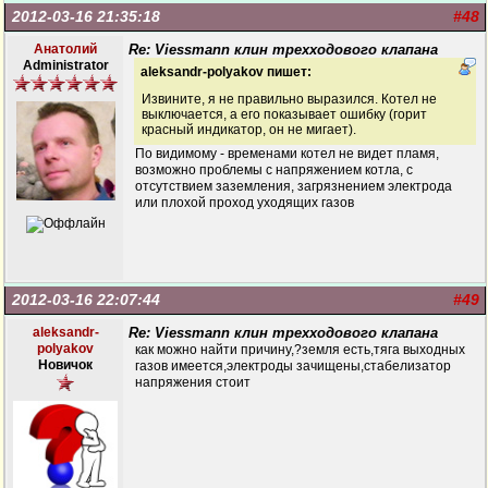
2012-03-16 21:35:18
#48
Анатолий
Re: Viessmann клин трехходового клапана
Administrator
aleksandr-polyakov пишет:
Извините, я не правильно выразился. Котел не
выключается, а его показывает ошибку (горит
красный индикатор, он не мигает).
По видимому - временами котел не видет пламя,
возможно проблемы с напряжением котла, с
отсутствием заземления, загрязнением электрода
или плохой проход уходящих газов
2012-03-16 22:07:44
#49
aleksandr-
Re: Viessmann клин трехходового клапана
polyakov
как можно найти причину,?земля есть,тяга выходных
Новичок
газов имеется,электроды зачищены,стабелизатор
напряжения стоит