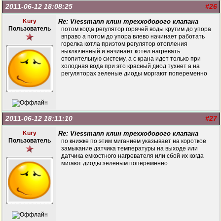
2011-06-12 18:08:25
#26
Kury
Re: Viessmann клин трехходового клапана
Пользователь
потом когда регулятор горячей воды крутим до упора
вправо а потом до упора влево начинает работать
горелка котла приэтом регулятор отопления
выключенный и начинает котел нагревать
отопительную систему, а с крана идет только при
холодная вода при это красный диод тухнет а на
регуляторах зеленые диоды моргают попеременно
2011-06-12 18:11:10
#27
Kury
Re: Viessmann клин трехходового клапана
Пользователь
по книжке по этим миганием указывает на короткое
замыкание датчика температуры на выходе или
датчика емкостного нагревателя или сбой их когда
мигают диоды зеленым попеременно