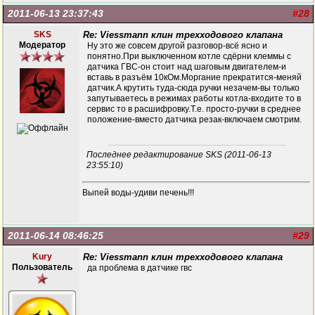
2011-06-13 23:37:43
#28
SKS
Re: Viessmann клин трехходового клапана
Модератор
Ну это же совсем другой разговор-всё ясно и
понятно.При выключенном котле сдёрни клеммы с
датчика ГВС-он стоит над шаговым двигателем-и
вставь в разъём 10кОм.Моргание прекратится-меняй
датчик.А крутить туда-сюда ручки незачем-вы только
запутываетесь в режимах работы котла-входите то в
сервис то в расшифровку.Т.е. просто-ручки в среднее
положение-вместо датчика резак-включаем смотрим.
Последнее редактирование SKS (2011-06-13
23:55:10)
Выпей воды-удиви печень!!!
2011-06-14 08:46:25
#29
Kury
Re: Viessmann клин трехходового клапана
Пользователь
да проблема в датчике гвс