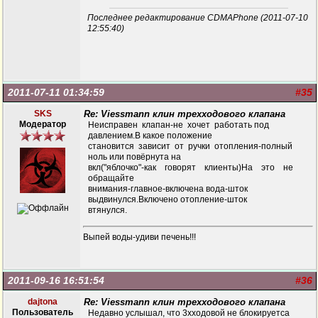
Последнее редактирование CDMAPhone (2011-07-10
12:55:40)
2011-07-11 01:34:59
#35
SKS
Re: Viessmann клин трехходового клапана
Модератор
Неисправен клапан-не хочет работать под
давлением.В какое положение
становится зависит от ручки отопления-полный
ноль или повёрнута на
вкл("яблочко"-как говорят клиенты)На это не
обращайте
внимания-главное-включена вода-шток
выдвинулся.Включено отопление-шток
втянулся.
Выпей воды-удиви печень!!!
2011-09-16 16:51:54
#36
dajtona
Re: Viessmann клин трехходового клапана
Пользователь
Недавно услышал, что 3хходовой не блокируетса