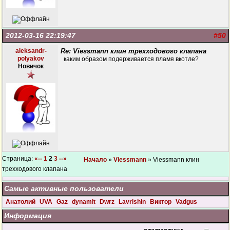
2012-03-16 22:19:47
#50
aleksandr-
Re: Viessmann клин трехходового клапана
polyakov
каким образом подерживается пламя вкотле?
Новичок
Страница:
«--
1
2
3
--»
Начало
»
Viessmann
» Viessmann клин
трехходового клапана
Самые активные пользователи
Анатолий
UVA
Gaz
dynamit
Dwrz
Lavrishin
Виктор
Vadgus
Информация