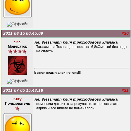
2011-06-15 00:45:09
#30
SKS
Re: Viessmann клин трехходового клапана
Модератор
Так эамени.Пока ищешь поставь 6,8кОм чтоб без воды
не сидеть.
Выпей воды-удиви печень!!!
2011-07-05 15:43:16
#31
Kury
Re: Viessmann клин трехходового клапана
Пользователь
поменяли датчик гвс а резулат тотже показывает
аврию и все ничего не поменялось