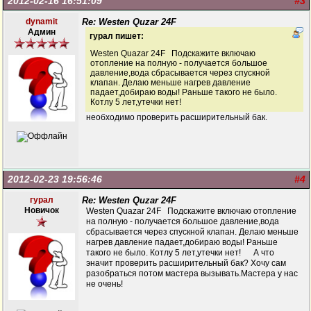
2012-02-16 16:51:09
#3
dynamit
Re: Westen Quzar 24F
Админ
гурал пишет:
Westen Quazar 24F Подскажите включаю
отопление на полную - получается большое
давление,вода сбрасывается через спускной
клапан. Делаю меньше нагрев давление
падает,добираю воды! Раньше такого не было.
Котлу 5 лет,утечки нет!
необходимо проверить расширительный бак.
2012-02-23 19:56:46
#4
гурал
Re: Westen Quzar 24F
Новичок
Westen Quazar 24F Подскажите включаю отопление
на полную - получается большое давление,вода
сбрасывается через спускной клапан. Делаю меньше
нагрев давление падает,добираю воды! Раньше
такого не было. Котлу 5 лет,утечки нет! А что
эначит проверить расширительный бак? Хочу сам
разобраться потом мастера вызывать.Мастера у нас
не очень!