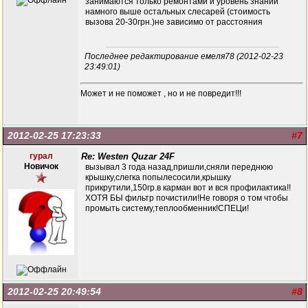
занимаются только ремонтами и уровень знаний
намного выше остальных слесарей (стоимость
вызова 20-30грн.)не зависимо от расстояния
Последнее редактирование емеля78 (2012-02-23
23:49:01)
Может и не поможет , но и не повредит!!!
2012-02-25 17:23:33
#7
гурал
Re: Westen Quzar 24F
Новичок
вызывал 3 года назад,пришли,сняли переднюю
крышку,слегка попылесосили,крышку
прикрутили,150гр.в карман вот и вся профилактика!!
ХОТЯ БЫ фильтр почистили!Не говоря о том чтобы
промыть систему,теплообменник!СПЕЦи!
2012-02-25 20:49:54
#8