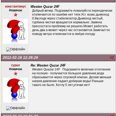
константинус
Westen Quzar 24F
Новичок
Добрый вечер. Подскажите пожалуйста переодически
отключается по ошибке нет тяги.Уст. коакс.дымоход
0.8м,подк.через стабилизатор.Дымоход чистый,
турбина чистая вращается нормально .Замена
прессостата проблему не решило.Может работать
день два а может через час остановится.Замечал по
поводу ветра отключается в любую погоду.
2012-02-16 12:28:28
#2
гурал
Re: Westen Quzar 24F
Новичок
Westen Quazar 24F Подскажите включаю отопление
на полную - получается большое давление,вода
сбрасывается через спускной клапан. Делаю меньше
нагрев давление падает,добираю воды! Раньше
такого не было. Котлу 5 лет,утечки нет!