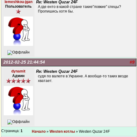
lemeshkou-jgan
Re: Westen Quzar 24F
Пользователь
А,где енто в какой стране такие"ловкие" спецы?
Пропишись хотя бы.
2012-02-25 21:44:54
#9
dynamit
Re: Westen Quzar 24F
Админ
судя по валюте в Украине. А вообще-то таких везде
хватает.
Страница:
1
Начало
»
Westen котлы
» Westen Quzar 24F