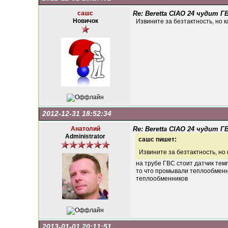
сашс
Re: Beretta CIAO 24 чудит Г
Новичок
Извините за безтактность, но к
2012-12-31 18:52:34
Анатолий
Re: Beretta CIAO 24 чудит Г
Administrator
сашс пишет:
Извините за безтактность, но 
на трубе ГВС стоит датчик те
то что промывали теплообменни
теплообменников
2013-01-01 20:11:51