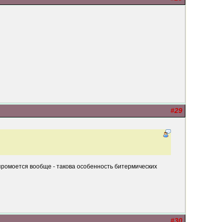
#29
н промоется вообще - такова особенность битермических
#30