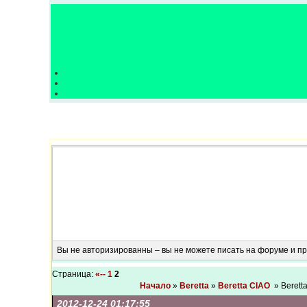
Вы не авторизированны – вы не можете писать на форуме и 
Страница:
«--
1
2
Начало
»
Beretta
»
Beretta CIAO
» Berett
2012-12-24 01:17:55