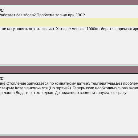
ВС
аботает без збоев? Проблема только при ГВС?
 - не могу понять что это значит. Хотя, не меньше 1000шт берет я поремонтиро
ВС
име.Отопление запускается по комнатному датчику температуры.Без проблем
у закрыл.Котел выключился.(Но горячий). Теперь если необходимо снова включ
ая лампа.Вода течет холодная. До недавнего времени запускался сразу.