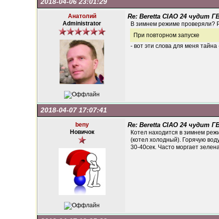
2018-04-06 23:01:29
Анатолий
Re: Beretta CIAO 24 чудит Г
Administrator
В зимнем режиме проверяли? Р
При повторном запуске
- вот эти слова для меня тайна
2018-04-07 17:07:41
beny
Re: Beretta CIAO 24 чудит Г
Новичок
Котел находится в зимнем реж
(котел холодный). Горячую вод
30-40сек. Часто моргает зелен