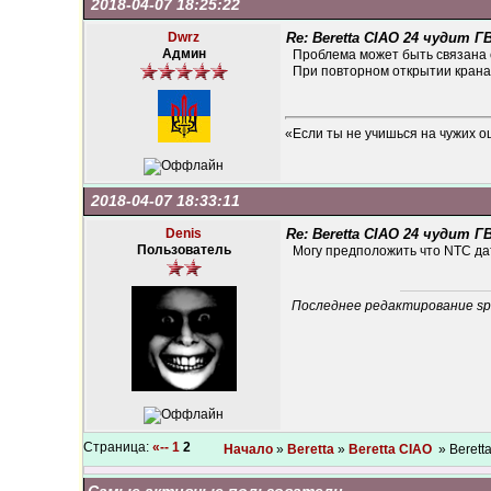
2018-04-07 18:25:22
Dwrz
Re: Beretta CIAO 24 чудит Г
Админ
Проблема может быть связана 
При повторном открытии крана
«Если ты не учишься на чужих о
2018-04-07 18:33:11
Denis
Re: Beretta CIAO 24 чудит Г
Пользователь
Могу предположить что NTC да
Последнее редактирование spel
Страница:
«--
1
2
Начало
»
Beretta
»
Beretta CIAO
» Berett