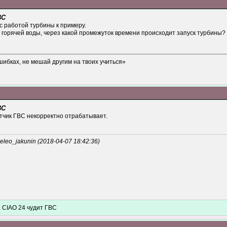
ВС
с работой турбины к примеру.
 горячей воды, через какой промежуток времени происходит запуск турбины?
шибках, не мешай другим на твоих учиться»
ВС
тчик ГВС некорректно отрабатывает.
eo_jakunin (2018-04-07 18:42:36)
a CIAO 24 чудит ГВС