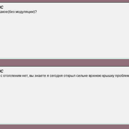
ВС
какое(без модуляции)?
ВС
 с отопленим нет, вы знаете я сегодня открыл сильне врхнюю крышку проблем