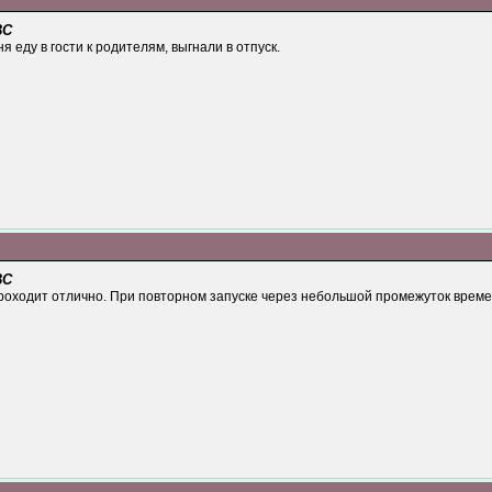
ВС
я еду в гости к родителям, выгнали в отпуск.
ВС
оходит отлично. При повторном запуске через небольшой промежуток времени