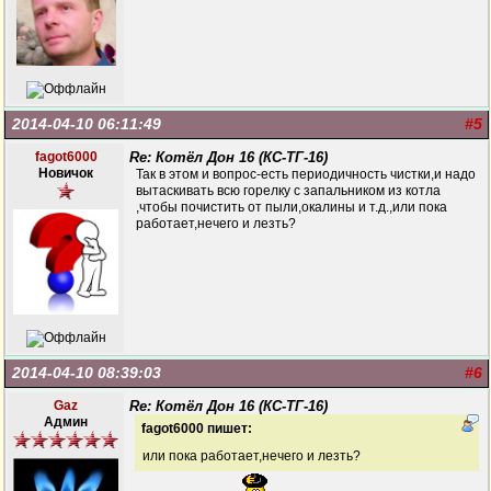
2014-04-10 06:11:49
#5
fagot6000
Re: Котёл Дон 16 (КС-ТГ-16)
Новичок
Так в этом и вопрос-есть периодичность чистки,и надо
вытаскивать всю горелку с запальником из котла
,чтобы почистить от пыли,окалины и т.д.,или пока
работает,нечего и лезть?
2014-04-10 08:39:03
#6
Gaz
Re: Котёл Дон 16 (КС-ТГ-16)
Админ
fagot6000 пишет:
или пока работает,нечего и лезть?