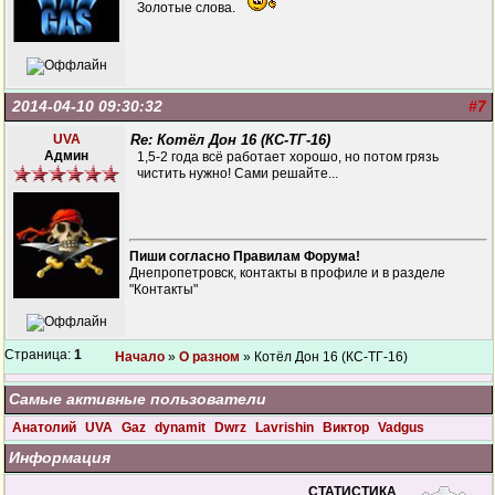
Золотые слова.
2014-04-10 09:30:32
#7
UVA
Re: Котёл Дон 16 (КС-ТГ-16)
Админ
1,5-2 года всё работает хорошо, но потом грязь
чистить нужно! Сами решайте...
Пиши согласно Правилам Форума!
Днепропетровск, контакты в профиле и в разделе
"Контакты"
Страница:
1
Начало
»
О разном
» Котёл Дон 16 (КС-ТГ-16)
Самые активные пользователи
Анатолий
UVA
Gaz
dynamit
Dwrz
Lavrishin
Виктор
Vadgus
Информация
СТАТИСТИКА