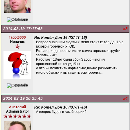
2014-03-19 17:17:53
#3
fagot6000
Re: Котёл Дон 16 (КС-ТГ-16)
Новичок
Вопрос знающим людям!У меня стоит котёл Дон16 с
газовой горелкой УГОК.
Есть периодичность чистки самих горелок и трубки
запальника?
Работает 13лет,были сбои(засор),чистил
проволочкой-не оч.удобно...
А чтобы почистить нормально,нужно разболтить
много обвязки и вытащить всю горелку...
2014-03-19 20:25:45
#4
Анатолий
Re: Котёл Дон 16 (КС-ТГ-16)
Administrator
А вопрос будет в какой серии?