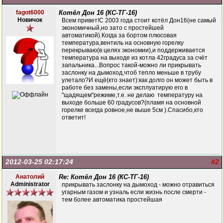
fagot6000
Котёл Дон 16 (КС-ТГ-16)
Новичок
Всем привет!С 2003 года стоит котёл Дон16(не самый
экономичный,но зато с простейшей
автоматикой).Когда за бортом плюсовая
температура,вентиль на основную горелку
перекрываю(в целях экономии),и поддерживается
температура на выходе из котла 42градуса за счёт
запальника...Вопрос такой-можно ли прикрывать
заслонку на дымоход,чтоб тепло меньше в трубу
улетало?И ещё(кто знает):как долго он может быть в
работе без замены,если эксплуатирую его в
"щадящем"режиме,т.е. не делаю температуру на
выходе больше 60 градусов?(пламя на основной
горелке всегда ровное,не выше 5см ).Спасибо,кто
ответит!
2012-03-25 02:17:24
#2
Анатолий
Re: Котёл Дон 16 (КС-ТГ-16)
Administrator
прикрывать заслонку на дымоход - можно отравиться
угарным газом и узналь если жизнь после смерти -
тем более автоматика простейшая