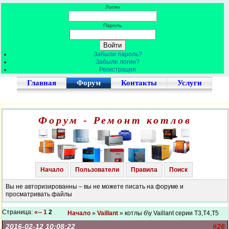
Логин
Пароль
Забыли пароль?
Забыли логин?
Регистрация
Главная
Форум
Контакты
Услуги
Форум - Ремонт котлов
Начало
Пользователи
Правила
Поиск
Вы не авторизированны – вы не можете писать на форуме и
просматривать файлы
Страница:
«--
1
2
Начало
»
Vaillant
» котлы б\у Vaillant серии Т3,Т4,Т5
2016-02-12 10:08:22
#26