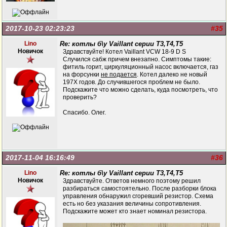
2017-10-23 02:23:23
#35
Lino
Re: котлы б\у Vaillant серии Т3,Т4,Т5
Новичок
Здравствуйте! Котел Vaillant VCW 18-9 D S
Случился сабж причем внезапно. Симптомы такие:
фитиль горит, циркуляционный насос включается, газ
на форсунки
не подается
. Котел далеко не новый
197Х годов. До случившегося проблем не было.
Подскажите что можно сделать, куда посмотреть, что
проверить?
Спасибо. Олег.
2017-11-04 16:16:49
#36
Lino
Re: котлы б\у Vaillant серии Т3,Т4,Т5
Новичок
Здравствуйте. Ответов немного поэтому решил
разбираться самостоятельно. После разборки блока
управления обнаружил сгоревший резистор. Схема
есть но без указания величины сопротивления.
Подскажите может кто знает номинал резистора.