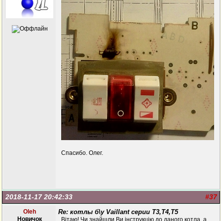
Спасибо. Олег.
2018-11-17 20:42:33
#37
Oleh
Re: котлы б\у Vaillant серии Т3,Т4,Т5
Новичок
Вітаю! Чи знайшли Ви інструкцію до даного котла, а