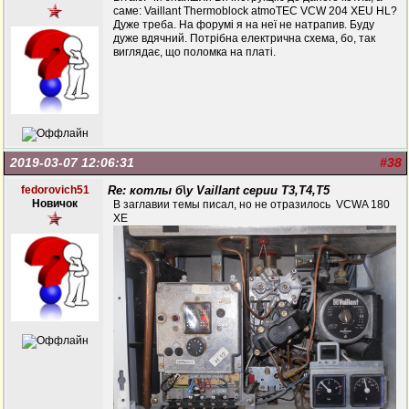
саме: Vaillant Thermoblock atmoTEC VCW 204 XEU HL?
Дуже треба. На форумі я на неї не натрапив. Буду
дуже вдячний. Потрібна електрична схема, бо, так
виглядає, що поломка на платі.
2019-03-07 12:06:31
#38
fedorovich51
Re: котлы б\у Vaillant серии Т3,Т4,Т5
Новичок
В заглавии темы писал, но не отразилось VCWA 180
XE