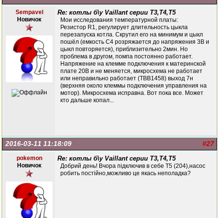
Sempavel
Re: котлы б\у Vaillant серии Т3,Т4,Т5
Новичок
Мои исследования температурной платы:
Резистор R1, регулирует длительность цыкла
перезапуска котла. Скрутил его на минимум и цыкл
пошёл (емкость С4 розряжается до напряжения 3В и
цыкл повторяется), приблизительно 2мин. Но
проблема в другом, помпа постоянно работает.
Напряжение на клемме подключения к материнской
плате 20В и не меняется, микросхема не работает
или неправильно работает (ТВВ1458) выход 7н
(верхняя около клеммы подключения управления на
мотор). Микросхема исправна. Вот пока все. Может
кто дальше копал...
2016-03-11 11:18:09
#27
pokemon
Re: котлы б\у Vaillant серии Т3,Т4,Т5
Новичок
Добрий день! Вчора підключив в себе Т5 (204),насос
робить постійно,можливо це якась неполадка?