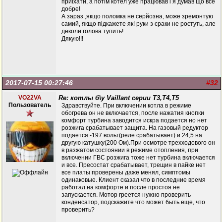
приїхати, а потім котел уже працював і я думав що все
добре!
А зараз ,якщо поломка не серйозна, може зремонтую
самий, якщо підкажете як! руки з сраки не ростуть, але
деколи голова тупить!
Дякую!!!
2017-07-15 00:27:46
#32
VO22VA
Re: котлы б\у Vaillant серии Т3,Т4,Т5
Пользователь
Здравствуйте. При включении котла в режиме
обогрева он не включается, после нажатия кнопки
комфорт турбина заводится искра подается но нет
розжига срабатывает защита. На газовый редуктор
подается -197 вольт(реле срабатывает) и 24,5 на
другую катушку(200 Ом).При осмотре трехходового он
в разжатом состоянии в режиме отопления, при
включении ГВС розжига тоже нет турбина включается
и все. Пресостат срабатывает, трещин в пайке нет
все платы проверены даже менял, симптомы
одинаковые. Клиент сказал что в последние время
работал на комфорте и после простоя не
запускается. Мотор греется нужно проверить
конденсатор, подскажите что может быть еще, что
проверить?