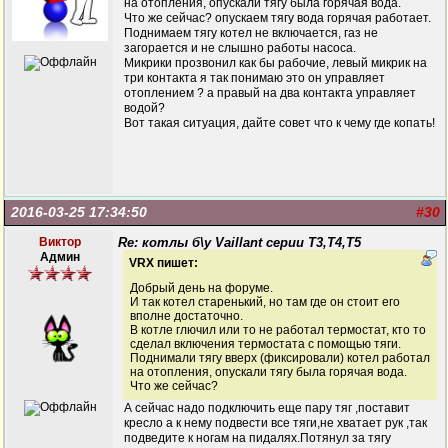
на отопления, опускали тягу была горячая вода.
Что же сейчас? опускаем тягу вода горячая работает.
Поднимаем тягу котел не включается, газ не
загорается и не слышно работы насоса.
Микрики прозвонил как бы рабочие, левый микрик на
три контакта я так понимаю это он управляет
отоплением ? а правый на два контакта управляет
водой?
Вот такая ситуация, дайте совет что к чему где копать!
2016-03-25 17:34:50
#30
Виктор
Re: котлы б\у Vaillant серии Т3,Т4,Т5
Админ
VRX пишет:
Добрый день на форуме.
И так котел старенький, но там где он стоит его
вполне достаточно.
В котле глючил или то не работал термостат, кто то
сделал включения термостата с помощью тяги.
Поднимали тягу вверх (фиксировали) котел работал
на отопления, опускали тягу была горячая вода.
Что же сейчас?
А сейчас надо подключить еще пару тяг ,поставит
кресло а к нему подвести все тяги,не хватает рук ,так
подведите к ногам на пидалях.Потянул за тягу