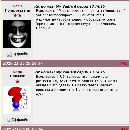
Denis
Re: котлы б\у Vaillant серии Т3,Т4,Т5
Пользователь
Всем привет! Ребята, нужны запчасти на "динозавра"
Vaillant Termocompact 2000 VCW NL 255 E.
А конкретно - трубки подачи и обратки, которые
"пристегиваются" к первичному теплообменнику.
Спасибо.
2019-11-25 19:24:37
#41
Maria
Re: котлы б\у Vaillant серии Т3,Т4,Т5
Новичок
Всем привет! Ребята, помогите пожалуйста
разобраться, ЗАМЕРЗАЕМ! Vaillant T5, что это за
ошибка и что делать. Не разжигается, делает
попытки и блокируется. Цифры которые светятся
4,5,7.
2019-11-26 08:27:14
#42