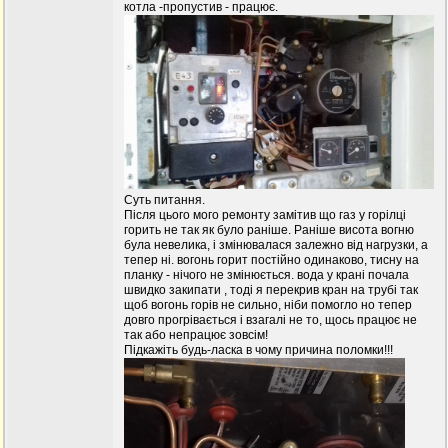
котла -пропустив - працює.
Суть питання.
Після цього мого ремонту замітив що газ у горілці
горить не так як було раніше. Раніше висота вогню
була невелика, і змінювалася залежно від нагрузки, а
тепер ні. вогонь горит постійно одинаково, тисну на
планку - нічого не змінюється. вода у крані почала
швидко закипати , тоді я перекрив кран на трубі так
щоб вогонь горів не сильно, ніби помогло но тепер
довго прогрівається і взагалі не то, щось працює не
так або непрацює зовсім!
Підкажіть будь-ласка в чому причина поломки!!!