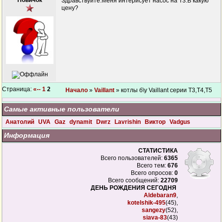
Новичок
Здравствуйте.Меня интерисует насос на Т3.В какую
цену?
Страница:
«--
1
2
Начало
»
Vaillant
» котлы б\у Vaillant серии Т3,Т4,Т5
Самые активные пользователи
Анатолий
UVA
Gaz
dynamit
Dwrz
Lavrishin
Виктор
Vadgus
Информация
СТАТИСТИКА
Всего пользователей:
6365
Всего тем:
676
Всего опросов:
0
Всего сообщений:
22709
ДЕНЬ РОЖДЕНИЯ СЕГОДНЯ
Aldebaran9
,
kotelshik-495
(45),
sangezy
(52),
siava-83
(43)