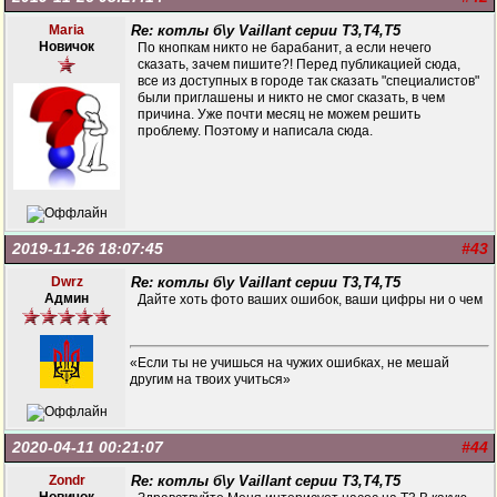
Maria
Re: котлы б\у Vaillant серии Т3,Т4,Т5
Новичок
По кнопкам никто не барабанит, а если нечего
сказать, зачем пишите?! Перед публикацией сюда,
все из доступных в городе так сказать "специалистов"
были приглашены и никто не смог сказать, в чем
причина. Уже почти месяц не можем решить
проблему. Поэтому и написала сюда.
2019-11-26 18:07:45
#43
Dwrz
Re: котлы б\у Vaillant серии Т3,Т4,Т5
Админ
Дайте хоть фото ваших ошибок, ваши цифры ни о чем
«Если ты не учишься на чужих ошибках, не мешай
другим на твоих учиться»
2020-04-11 00:21:07
#44
Zondr
Re: котлы б\у Vaillant серии Т3,Т4,Т5