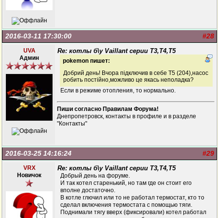
2016-03-11 17:30:00
#28
UVA
Re: котлы б\у Vaillant серии Т3,Т4,Т5
Админ
pokemon пишет:
Добрий день! Вчора підключив в себе Т5 (204),насос
робить постійно,можливо це якась неполадка?
Если в режиме отопления, то нормально.
Пиши согласно Правилам Форума!
Днепропетровск, контакты в профиле и в разделе
"Контакты"
2016-03-25 14:16:24
#29
VRX
Re: котлы б\у Vaillant серии Т3,Т4,Т5
Новичок
Добрый день на форуме.
И так котел старенький, но там где он стоит его
вполне достаточно.
В котле глючил или то не работал термостат, кто то
сделал включения термостата с помощью тяги.
Поднимали тягу вверх (фиксировали) котел работал