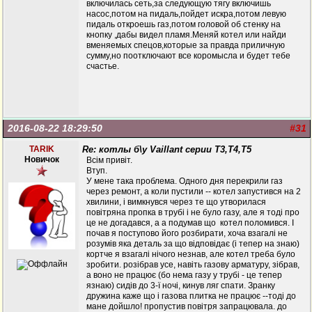
включилась сеть,за следующую тягу включишь
насос,потом на пидаль,пойдет искра,потом левую
пидаль откроешь газ,потом головой об стенку на
кнопку ,дабы видел пламя.Меняй котел или найди
вменяемых спецов,которые за правда приличную
сумму,но поотключают все коромысла и будет тебе
счастье.
2016-08-22 18:29:50
#31
TARIK
Re: котлы б\у Vaillant серии Т3,Т4,Т5
Новичок
Всім привіт.
Втуп.
У мене така проблема. Одного дня перекрили газ
через ремонт, а коли пустили -- котел запустився на 2
хвилини, і вимкнувся через те що утворилася
повітряна пропка в трубі і не було газу, але я тоді про
це не догадався, а а подумав що котел поломився. І
почав я поступово його розбирати, хоча взагалі не
розумів яка деталь за що відповідає (і тепер на знаю)
кортче я взагалі нічого незнав, але котел треба було
зробити. розібрав усе, навіть газову арматуру, зібрав,
а воно не працює (бо нема газу у трубі - це тепер
язнаю) сидів до 3-ї ночі, кинув ляг спати. Зранку
дружина каже що і газова плитка не працює --тоді до
мане дойшло! пропустив повітря запрацювала. до