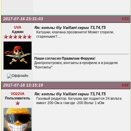
2017-07-16 23:31:03
#33
UVA
Re: котлы б\у Vaillant серии Т3,Т4,Т5
Админ
Катушки, клапана прозвоните! Может сгорели,
старенькие?....
Пиши согласно Правилам Форума!
Днепропетровск, контакты в профиле и в разделе
"Контакты"
2017-07-18 13:15:19
#34
VO22VA
Re: котлы б\у Vaillant серии Т3,Т4,Т5
Пользователь
Газовый редуктор. Катушка где подается 24 вольта
имеет 200 Ом а там где -200 Вольт 1 кОм