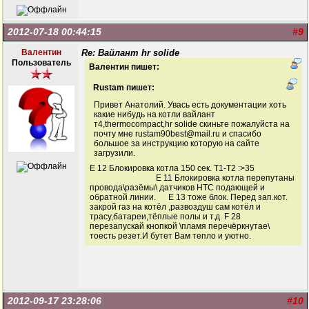
2012-07-18 00:44:15
#9
Валентин
Re: Вайлант hr solide
Пользователь
Валентин пишет:
Rustam пишет:
Привет Анатолий. Увась есть документации хоть
какие нибудь на котли вайлант
т4,thermocompact,hr solide скиньте пожалуйста на
почту мне rustam90best@mail.ru и спасибо
большое за инструкцию которую на сайте
загрузили.
Е 12 Блокировка котла 150 сек. Т1-Т2 :>35
Е 11 Блокировка котла перепутаны
провода\разёмы\ датчиков НТС подающей и
обратной линии. Е 13 тоже блок. Перед зап.кот.
закрой газ на котёл ,развоздуш сам котёл и
трасу,батареи,тёплые полы и т.д. F 28
перезапускай кнопкой \пламя перечёркнутае\
тоесть резет.И бутет Вам тепло и уютно.
2012-09-17 23:28:06
#10