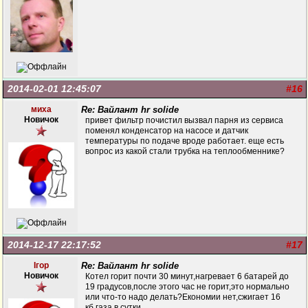
2014-02-01 12:45:07
#16
миха
Re: Вайлант hr solide
Новичок
привет фильтр почистил вызвал парня из сервиса
поменял конденсатор на насосе и датчик
температуры по подаче вроде работает. еще есть
вопрос из какой стали трубка на теплообменнике?
2014-12-17 22:17:52
#17
Ігор
Re: Вайлант hr solide
Новичок
Котел горит почти 30 минут,нагревает 6 батарей до
19 градусов,после этого час не горит,это нормально
или что-то надо делать?Економии нет,сжигает 16
кб.газа в сутки.