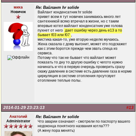
миха
Re: Вайлант hr solide
Новичок
Вайлант конденсатник hr solide
привет всем я тут новичек занимаюсь много лет
сантехникой всяко втречал в жизни, но с таким
впервые котел вайлант конденсатник уже голова
пухнет от него
дает ошибку через день е13 а то
бывает f03 или f07
,
мистика какая-то, уже вторую неделю мучаюсь.
Жена сказала с дому выгонит, может кто подскажет
как с этим боротся прежде чем звать спеца из
сервиса.
Потому что так не бывает что вайлант может
показать то дну то другую ошибку с чегото нужно
начинать и что в первую очередь проверить сразу
скажу давление в системе есть давление газа в норме
циркуляция в системе отопления прсутсвует
отопление теплые полы.
2014-01-29 23:23:13
#13
Анатолий
Re: Вайлант hr solide
Administrator
Что аварии означают - смотрели по паспорту вашего
недоконца понятного названия котла???
(А жену пора менять)