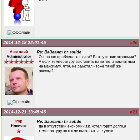
часа
2014-12-18 22:01:45
#20
Анатолий
Re: Вайлант hr solide
Administrator
Основная проблема то в чем? В отсутствие экономии?
А если температуру выставить на котле, а комнатный
на максимум, чтоб не работал - тоже такой же
расход?
2014-12-21 13:45:45
#21
Ігор
Re: Вайлант hr solide
Новичок
да в отсутствии економии,т.к. котел горит долго,а
температуру на котле выставить не умею..