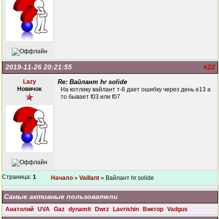
2019-11-26 20:21:55
#22
Lazy
Re: Вайлант hr solide
Новичок
На котлику вайлант т-6 дает ошибку через день е13 а
то бывает f03 или f07
Страница:
1
Начало
»
Vaillant
» Вайлант hr solide
Самые активные пользователи
Анатолий
UVA
Gaz
dynamit
Dwrz
Lavrishin
Виктор
Vadgus