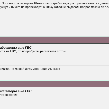
 Поставил резистор на 10ком котел заработал, вода горячая стала, а с датч
тухнут и ничего не происходит ошибку котел не выдавал. Вопрос можно ли п
 радиаторы а не ГВС
боте на ГВС, то попробуйте, расскажите потом
шибках, не мешай другим на твоих учиться»
 радиаторы а не ГВС
чтото сгорит