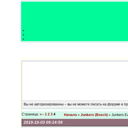
Вы не авторизированны – вы не можете писать на форуме и 
Страница:
«--
1
2
3
4
Начало
»
Junkers (Bosch)
» Junkers E
2019-10-03 09:14:59