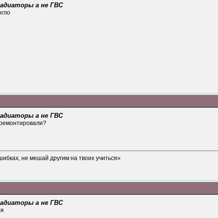
 радиаторы а не ГВС
огло
 радиаторы а не ГВС
тремонтировали?
шибках, не мешай другим на твоих учиться»
 радиаторы а не ГВС
ся