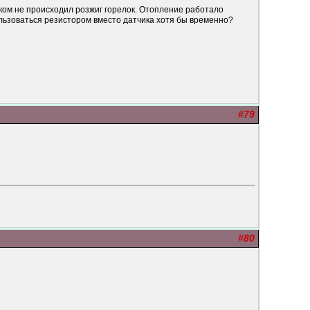
иком не происходил розжиг горелок. Oтопление работало
ользоваться резистором вместо датчика хотя бы временно?
#79
#80