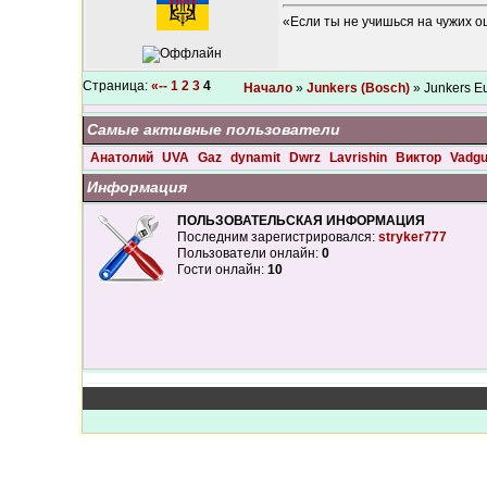
«Если ты не учишься на чужих о
Страница:
«--
1
2
3
4
Начало
»
Junkers (Bosch)
» Junkers E
Самые активные пользователи
Анатолий
UVA
Gaz
dynamit
Dwrz
Lavrishin
Виктор
Vadg
Информация
ПОЛЬЗОВАТЕЛЬСКАЯ ИНФОРМАЦИЯ
Последним зарегистрировался:
stryker777
Пользователи онлайн:
0
Гости онлайн:
10