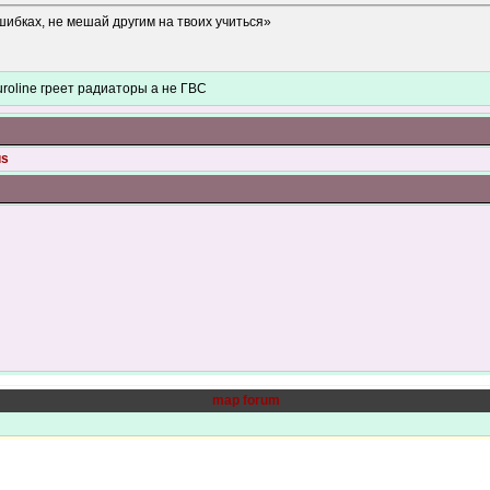
шибках, не мешай другим на твоих учиться»
uroline греет радиаторы а не ГВС
us
map forum