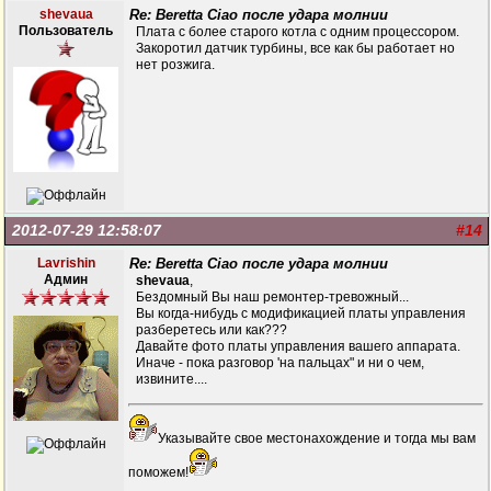
shevaua
Re: Beretta Ciao после удара молнии
Пользователь
Плата с более старого котла с одним процессором.
Закоротил датчик турбины, все как бы работает но
нет розжига.
2012-07-29 12:58:07
#14
Lavrishin
Re: Beretta Ciao после удара молнии
Админ
shevaua
,
Бездомный Вы наш ремонтер-тревожный...
Вы когда-нибудь с модификацией платы управления
разберетесь или как???
Давайте фото платы управления вашего аппарата.
Иначе - пока разговор 'на пальцах" и ни о чем,
извините....
Указывайте свое местонахождение и тогда мы вам
поможем!