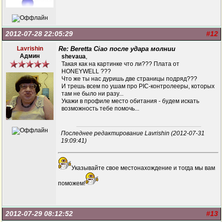
2012-07-28 22:05:29
#12
Lavrishin
Re: Beretta Ciao после удара молнии
Админ
shevaua
,
Такая как на картинке что ли??? Плата от
HONEYWELL ???
Что же ты нас дуришь две страницы подряд???
И трешь всем по ушам про PIC-контролееры, которых
там не было ни разу...
Укажи в профиле место обитания - будем искать
возможность тебе помочь...
Последнее редактирование Lavrishin (2012-07-31
19:09:41)
Указывайте свое местонахождение и тогда мы вам
поможем!
2012-07-29 08:12:52
#13