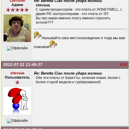
Lavrishin
Re: Beretta Ciao после удара молнии
Админ
shevaua
,
С одним процессором - это плата от HONEYWELL, с
двумя PIC-контроллерами - это плата от SIT.
Вы про какую именно плату именно спросить
хотели???
Указывайте свое местонахождение и тогда мы вам
поможем!
2012-07-31 11:49:37
#19
shevaua
Re: Beretta Ciao после удара молнии
Пользователь
Обе эти платы от Беретты, зеленая новая, белая с
более старой модели и турбированной.