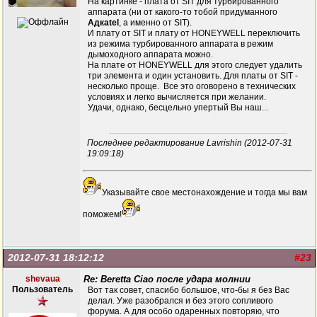
На картинке - плата от SIT для турбированного
аппарата (ни от какого-то тобой придуманного
Адкаtеl
, а именно от
SIT
).
И плату от SIT и плату от HONEYWELL переключить
из режима турбированного аппарата в режим
дымоходного аппарата можно.
На плате от HONEYWELL для этого следует удалить
три элемента и один установить. Для платы от SIT -
несколько проще. Все это оговорено в технических
условиях и легко вычисляется при желании.
Удачи, однако, бесцельно упертый Вы наш...
Последнее редактирование Lavrishin (2012-07-31
19:09:18)
Указывайте свое местонахождение и тогда мы вам
поможем!
2012-07-31 18:12:12
#23
shevaua
Re: Beretta Ciao после удара молнии
Пользователь
Вот так совет, спасибо большое, что-бы я без Вас
делал. Уже разобрался и без этого сопливого
форума. А для особо одаренных повторяю, что