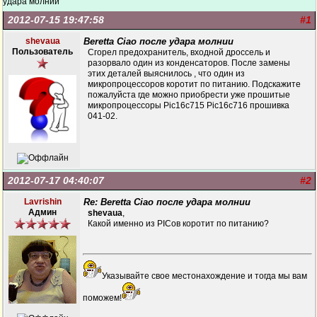
удара молнии
2012-07-15 19:47:58
#1
shevaua
Beretta Ciao после удара молнии
Пользователь
Сгорел предохранитель, входной дроссель и
разорвало один из конденсаторов. После замены
этих деталей выяснилось , что один из
микропроцессоров коротит по питанию. Подскажите
пожалуйста где можно приобрести уже прошитые
микропроцессоры Pic16c715 Pic16c716 прошивка
041-02.
2012-07-17 04:40:07
#2
Lavrishin
Re: Beretta Ciao после удара молнии
Админ
shevaua
,
Какой именно из PICов коротит по питанию?
Указывайте свое местонахождение и тогда мы вам
поможем!