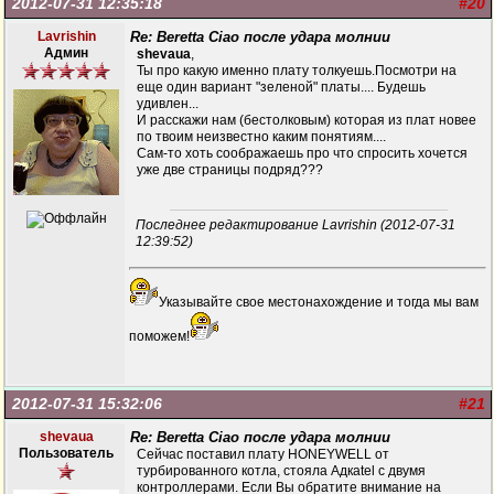
2012-07-31 12:35:18
#20
Lavrishin
Re: Beretta Ciao после удара молнии
Админ
shevaua
,
Ты про какую именно плату толкуешь.Посмотри на
еще один вариант "зеленой" платы.... Будешь
удивлен...
И расскажи нам (бестолковым) которая из плат новее
по твоим неизвестно каким понятиям....
Сам-то хоть соображаешь про что спросить хочется
уже две страницы подряд???
Последнее редактирование Lavrishin (2012-07-31
12:39:52)
Указывайте свое местонахождение и тогда мы вам
поможем!
2012-07-31 15:32:06
#21
shevaua
Re: Beretta Ciao после удара молнии
Пользователь
Сейчас поставил плату HONEYWELL от
турбированного котла, стояла Адкаtеl с двумя
контроллерами. Если Вы обратите внимание на