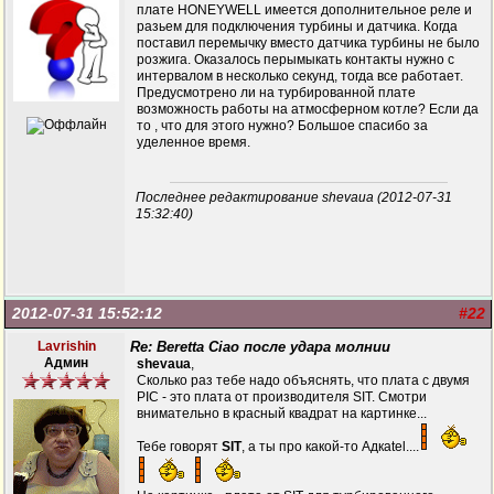
плате HONEYWELL имеется дополнительное реле и
разьем для подключения турбины и датчика. Когда
поставил перемычку вместо датчика турбины не было
розжига. Оказалось перымыкать контакты нужно с
интервалом в несколько секунд, тогда все работает.
Предусмотрено ли на турбированной плате
возможность работы на атмосферном котле? Если да
то , что для этого нужно? Большое спасибо за
уделенное время.
Последнее редактирование shevaua (2012-07-31
15:32:40)
2012-07-31 15:52:12
#22
Lavrishin
Re: Beretta Ciao после удара молнии
Админ
shevaua
,
Сколько раз тебе надо объяснять, что плата с двумя
PIC - это плата от производителя SIT. Смотри
внимательно в красный квадрат на картинке...
Тебе говорят
SIT
, а ты про какой-то Адкаtеl....