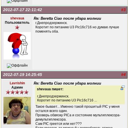
2012-07-17 22:11:42
#3
shevaua
Re: Beretta Ciao после удара молнии
Пользователь
г.Днепродзержинск.
Коротит по питанию U3 Pic16c716 но думаю лучше
поменять оба.
2012-07-19 14:25:45
#4
Lavrishin
Re: Beretta Ciao после удара молнии
Админ
shevaua пишет:
г.Днепродзержинск.
Коротит по питанию U3 Pic16c716 ...
Такое бывает... Именно такой прошитый PIC у меня
остался всего один.
Проверь обвязку PICа и состояние мультиплексора-
демультиплексора.
Сам PIC греется или нет???