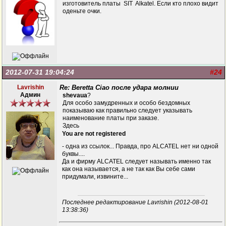
изготовитель платы SIT Alkatel. Если кто плохо видит
оденьте очки.
2012-07-31 19:04:24
#24
Lavrishin
Re: Beretta Ciao после удара молнии
Админ
shevaua
?
Для особо замудренных и особо бездомных
показываю как правильно следует указывать
наименование платы при заказе.
Здесь
You are not registered
- одна из ссылок... Правда, про ALCATEL нет ни одной
буквы....
Да и фирму ALCATEL следует называть именно так
как она называется, а не так как Вы себе сами
придумали, извините...
Последнее редактирование Lavrishin (2012-08-01
13:38:36)