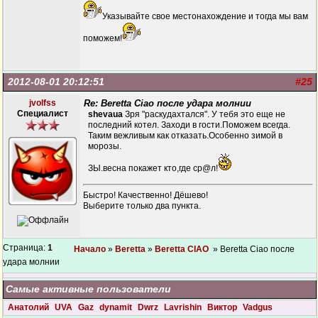
Указывайте свое местонахождение и тогда мы вам
поможем!
2012-08-01 20:12:51
#25
jvolfss
Re: Beretta Ciao после удара молнии
Специалист
shevaua
Зря "раскудахтался". У тебя это еще не
последний котел. Заходи в гости.Поможем всегда.
Таким вежливым как отказать.Особенно зимой в
морозы.
ЗЫ.весна покажет кто,где ср@л!
Быстро! Качественно! Дёшево!
Выберите только два пункта.
Страница:
1
Начало
»
Beretta
»
Beretta CIAO
» Beretta Ciao после
удара молнии
Самые активные пользователи
Анатолий
UVA
Gaz
dynamit
Dwrz
Lavrishin
Виктор
Vadgus