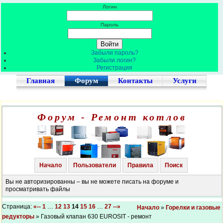
Логин
Пароль
Забыли пароль?
Забыли логин?
Регистрация
Главная
Форум
Контакты
Услуги
Форум - Ремонт котлов
Начало
Пользователи
Правила
Поиск
Вы не авторизированны – вы не можете писать на форуме и
просматривать файлы
Страница:
«--
1
…
12
13
14
15
16
…
27
--»
Начало
»
Горелки и газовые
редукторы
» Газовый клапан 630 EUROSIT - ремонт