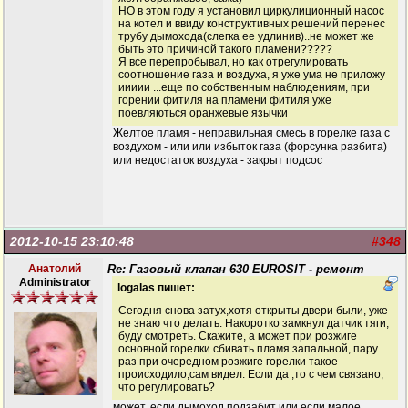
НО в этом году я установил циркулиционный насос
на котел и ввиду конструктивных решений перенес
трубу дымохода(слегка ее удлинив)..не может же
быть это причиной такого пламени?????
Я все перепробывал, но как отрегулировать
соотношение газа и воздуха, я уже ума не приложу
иииии ...еще по собственным наблюдениям, при
горении фитиля на пламени фитиля уже
поевляються оранжевые язычки
Желтое пламя - неправильная смесь в горелке газа с
воздухом - или или избыток газа (форсунка разбита)
или недостаток воздуха - закрыт подсос
2012-10-15 23:10:48
#348
Анатолий
Re: Газовый клапан 630 EUROSIT - ремонт
Administrator
logalas пишет:
Сегодня снова затух,хотя открыты двери были, уже
не знаю что делать. Накоротко замкнул датчик тяги,
буду смотреть. Скажите, а может при розжиге
основной горелки сбивать пламя запальной, пару
раз при очередном розжиге горелки такое
происходило,сам видел. Если да ,то с чем связано,
что регулировать?
может, если дымоход подзабит или если малое