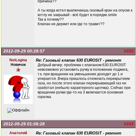
причина??
А ты когда котел выключаешь газовый кран на опуске к
котлу не закрывай - всё будет в порядке.smile
Так а почему??
Клапан не держит или где то травит??
2012-09-29 00:28:57
#332
NetLogina
Re: Газовый клапан 630 EUROSIT - ремонт
Новичок
Добрый вечер. проблема с клапаном 630 EUROSIT:
невозможно установить ручку в положение поджига,
т.к. при вращении на уменьшение доходит до 1 и
упирается. Вчера пришлось отключать перекрытием
газа, но после этого клапан перекрывающий газ не
сработал (небыло характерного щелчка). Сейчас при
вращении ручки где-то на 3 включается основная
горелка.
2012-09-29 01:08:28
#333
Анатолий
Re: Газовый клапан 630 EUROSIT - ремонт