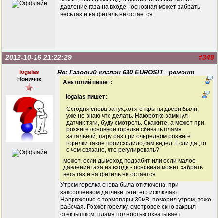
давление газа на входе - основная может забрать
весь газ и на фитиль не остается
2012-10-16 21:22:29
#349
logalas
Re: Газовый клапан 630 EUROSIT - ремонт
Новичок
Анатолий пишет:
logalas пишет:
Сегодня снова затух,хотя открыты двери были,
уже не знаю что делать. Накоротко замкнул
датчик тяги, буду смотреть. Скажите, а может при
розжиге основной горелки сбивать пламя
запальной, пару раз при очередном розжиге
горелки такое происходило,сам видел. Если да ,то
с чем связано, что регулировать?
может, если дымоход подзабит или если малое
давление газа на входе - основная может забрать
весь газ и на фитиль не остается
Утром горелка снова была отключена, при
закороченном датчике тяги, его исключаю.
Напряжение с термопары 30мВ, померил утром, тоже
рабочая. Розжег горелку, смотровое окно закрыл
стеклышком, пламя полностью охватывает