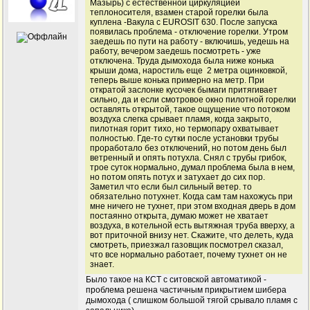
Мазырь) с естественной циркуляцией
теплоносителя, взамен старой горелки была
куплена -Вакула с EUROSIT 630. После запуска
появилась проблема - отключение горелки. Утром
заедешь по пути на работу - включишь, уедешь на
работу, вечером заедешь посмотреть - уже
отключена. Труда дымохода была ниже конька
крыши дома, наростиль еще 2 метра оцинковкой,
теперь выше конька примерно на метр. При
откратой заслонке кусочек бымаги притягивает
сильно, да и если смотровое окно пилотной горелки
оставлять открытой, такое ощущение что потоком
воздуха слегка срывает пламя, когда закрыто,
пилотная горит тихо, но термопару охватывает
полностью. Где-то сутки после установки трубы
проработало без отключений, но потом день был
ветренный и опять потухла. Снял с трубы грибок,
трое суток нормально, думал проблема была в нем,
но потом опять потух и затухает до сих пор.
Заметил что если был сильный ветер. то
обязательно потухнет. Когда сам там нахожусь при
мне ничего не тухнет, при этом входная дверь в дом
постаянно открыта, думаю может не хватает
воздуха, в котельной есть вытяжная труба вверху, а
вот приточной внизу нет. Скажите, что делеть, куда
смотреть, приезжал газовщик посмотрел сказал,
что все нормально работает, почему тухнет он не
знает.
Было такое на КСТ с ситовской автоматикой -
проблема решена частичным прикрытием шибера
дымохода ( слишком большой тягой срывало пламя с