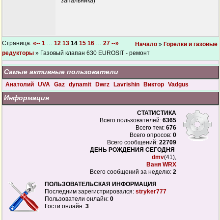
запальника)
Страница:
«--
1
…
12
13
14
15
16
…
27
--»
Начало
»
Горелки и газовые
редукторы
» Газовый клапан 630 EUROSIT - ремонт
Самые активные пользователи
Анатолий
UVA
Gaz
dynamit
Dwrz
Lavrishin
Виктор
Vadgus
Информация
СТАТИСТИКА
Всего пользователей:
6365
Всего тем:
676
Всего опросов:
0
Всего сообщений:
22709
ДЕНЬ РОЖДЕНИЯ СЕГОДНЯ
dmv
(41),
Ваня WRX
Всего сообщений за неделю:
2
ПОЛЬЗОВАТЕЛЬСКАЯ ИНФОРМАЦИЯ
Последним зарегистрировался:
stryker777
Пользователи онлайн:
0
Гости онлайн:
3