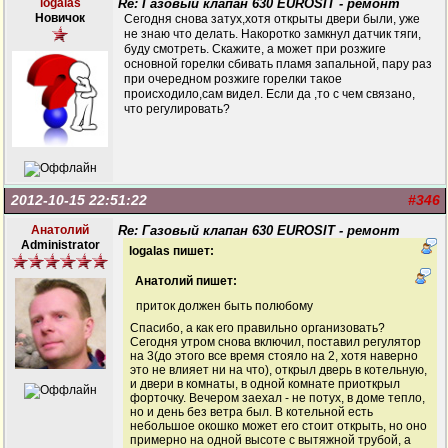
logalas
Re: Газовый клапан 630 EUROSIT - ремонт
Новичок
Сегодня снова затух,хотя открыты двери были, уже
не знаю что делать. Накоротко замкнул датчик тяги,
буду смотреть. Скажите, а может при розжиге
основной горелки сбивать пламя запальной, пару раз
при очередном розжиге горелки такое
происходило,сам видел. Если да ,то с чем связано,
что регулировать?
2012-10-15 22:51:22
#346
Анатолий
Re: Газовый клапан 630 EUROSIT - ремонт
Administrator
logalas пишет:
Анатолий пишет:
приток должен быть полюбому
Спасибо, а как его правильно организовать?
Сегодня утром снова включил, поставил регулятор
на 3(до этого все время стояло на 2, хотя наверно
это не влияет ни на что), открыл дверь в котельную,
и двери в комнаты, в одной комнате приоткрыл
форточку. Вечером заехал - не потух, в доме тепло,
но и день без ветра был. В котельной есть
небольшое окошко может его стоит открыть, но оно
примерно на одной высоте с вытяжной трубой, а