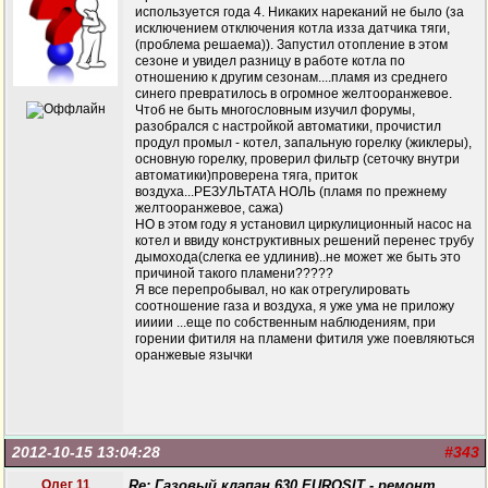
используется года 4. Никаких нареканий не было (за
исключением отключения котла изза датчика тяги,
(проблема решаема)). Запустил отопление в этом
сезоне и увидел разницу в работе котла по
отношению к другим сезонам....пламя из среднего
синего превратилось в огромное желтооранжевое.
Чтоб не быть многословным изучил форумы,
разобрался с настройкой автоматики, прочистил
продул промыл - котел, запальную горелку (жиклеры),
основную горелку, проверил фильтр (сеточку внутри
автоматики)проверена тяга, приток
воздуха...РЕЗУЛЬТАТА НОЛЬ (пламя по прежнему
желтооранжевое, сажа)
НО в этом году я установил циркулиционный насос на
котел и ввиду конструктивных решений перенес трубу
дымохода(слегка ее удлинив)..не может же быть это
причиной такого пламени?????
Я все перепробывал, но как отрегулировать
соотношение газа и воздуха, я уже ума не приложу
иииии ...еще по собственным наблюдениям, при
горении фитиля на пламени фитиля уже поевляються
оранжевые язычки
2012-10-15 13:04:28
#343
Олег 11
Re: Газовый клапан 630 EUROSIT - ремонт