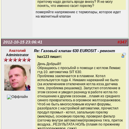
приточку надо делать вроде внизу? Я не могу
понять, что именно гасит горелку?
померяйте напряжение с термопары, которое идет
на магнитный клапан
2012-10-15 23:06:41
#347
Анатолий
Re: Газовый клапан 630 EUROSIT - ремонт
Administrator
hax123 пишет:
День Добрый!!
Обращаюсь с просьбой о помощи с котлом Лемакс
гтд-10. автоматика SIT 630.
Проблема заключается в пламени. Котел
используется года 4. Никаких нареканий не было
(за исключением отключения котла изза датчика
тяги, (проблема решаема)). Запустил отопление в
этом сезоне и увидел разницу в работе котла по
отношению к другим сезонам....пламя из среднего
синего превратилось в огромное желтооранжевое.
Чтоб не быть многословным изучил форумы,
разобрался с настройкой автоматики, прочистил
продул промыл - котел, запальную горелку
(жиклеры), основную горелку, проверил фильтр
(сеточку внутри автоматики)проверена тяга, приток
воздуха...РЕЗУЛЬТАТА НОЛЬ (пламя по прежнему
желтооранжевое, сажа)