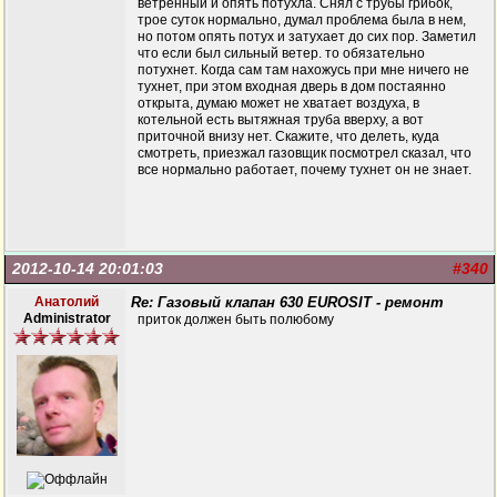
ветренный и опять потухла. Снял с трубы грибок,
трое суток нормально, думал проблема была в нем,
но потом опять потух и затухает до сих пор. Заметил
что если был сильный ветер. то обязательно
потухнет. Когда сам там нахожусь при мне ничего не
тухнет, при этом входная дверь в дом постаянно
открыта, думаю может не хватает воздуха, в
котельной есть вытяжная труба вверху, а вот
приточной внизу нет. Скажите, что делеть, куда
смотреть, приезжал газовщик посмотрел сказал, что
все нормально работает, почему тухнет он не знает.
2012-10-14 20:01:03
#340
Анатолий
Re: Газовый клапан 630 EUROSIT - ремонт
Administrator
приток должен быть полюбому