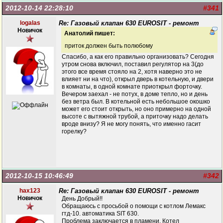
2012-10-14 22:28:10
#341
logalas
Re: Газовый клапан 630 EUROSIT - ремонт
Новичок
Анатолий пишет:
приток должен быть полюбому
Спасибо, а как его правильно организовать? Сегодня
утром снова включил, поставил регулятор на 3(до
этого все время стояло на 2, хотя наверно это не
влияет ни на что), открыл дверь в котельную, и двери
в комнаты, в одной комнате приоткрыл форточку.
Вечером заехал - не потух, в доме тепло, но и день
без ветра был. В котельной есть небольшое окошко
может его стоит открыть, но оно примерно на одной
высоте с вытяжной трубой, а приточку надо делать
вроде внизу? Я не могу понять, что именно гасит
горелку?
2012-10-15 10:46:49
#342
hax123
Re: Газовый клапан 630 EUROSIT - ремонт
Новичок
День Добрый!!
Обращаюсь с просьбой о помощи с котлом Лемакс
гтд-10. автоматика SIT 630.
Проблема заключается в пламени. Котел