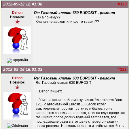
2012-09-12 12:41:38
#330
Dzhon
Re: Газовый клапан 630 EUROSIT - ремонт
Новичок
Так а почему??
Клапан не держит или где то травит??
2012-09-16 16:01:33
#331
Dzhon
Re: Газовый клапан 630 EUROSIT - ремонт
Новичок
Re: Газовый клапан 630 EUROSIT
Dzhon пишет:
У меня такая проблема: купил котёл protherm Волк
12,5 с автоматикой Eurosit 630, если котёл
выключенным простоит сутки или более, то не
загорается запальная горелка, хотя на слух вроде как
газ шипит, после долгих мучений загорается, все
последующие разы в этот день с первого нажатия
пьеза розжига. Нормально ли это и в чём может быть