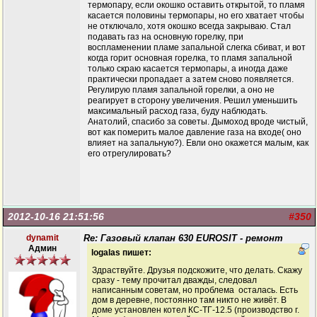
термопару, если окошко оставить открытой, то пламя
касается половины термопары, но его хватает чтобы
не отключало, хотя окошко всегда закрываю. Стал
подавать газ на основную горелку, при
воспламенении пламе запальной слегка сбиват, и вот
когда горит основная горелка, то пламя запальной
только скраю касается термопары, а иногда даже
практически пропадает а затем сново появляется.
Регулирую пламя запальной горелки, а оно не
реагирует в сторону увеличения. Решил уменьшить
максимальный расход газа, буду наблюдать.
Анатолий, спасибо за советы. Дымоход вроде чистый,
вот как померить малое давление газа на входе( оно
влияет на запальную?). Евли оно окажется малым, как
его отрегулировать?
2012-10-16 21:51:56
#350
dynamit
Re: Газовый клапан 630 EUROSIT - ремонт
Админ
logalas пишет:
Здраствуйте. Друзья подскожите, что делать. Скажу
сразу - тему прочитал дважды, следовал
написанным советам, но проблема осталась. Есть
дом в деревне, постоянно там никто не живёт. В
доме установлен котел КС-ТГ-12.5 (производство г.