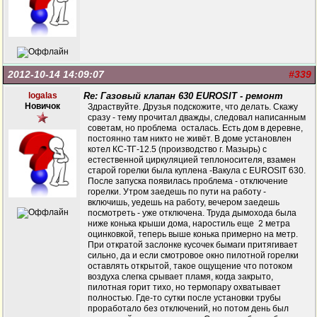
2012-10-14 14:09:07
#339
logalas
Re: Газовый клапан 630 EUROSIT - ремонт
Новичок
Здраствуйте. Друзья подскожите, что делать. Скажу
сразу - тему прочитал дважды, следовал написанным
советам, но проблема осталась. Есть дом в деревне,
постоянно там никто не живёт. В доме установлен
котел КС-ТГ-12.5 (производство г. Мазырь) с
естественной циркуляцией теплоносителя, взамен
старой горелки была куплена -Вакула с EUROSIT 630.
После запуска появилась проблема - отключение
горелки. Утром заедешь по пути на работу -
включишь, уедешь на работу, вечером заедешь
посмотреть - уже отключена. Труда дымохода была
ниже конька крыши дома, наростиль еще 2 метра
оцинковкой, теперь выше конька примерно на метр.
При откратой заслонке кусочек бымаги притягивает
сильно, да и если смотровое окно пилотной горелки
оставлять открытой, такое ощущение что потоком
воздуха слегка срывает пламя, когда закрыто,
пилотная горит тихо, но термопару охватывает
полностью. Где-то сутки после установки трубы
проработало без отключений, но потом день был