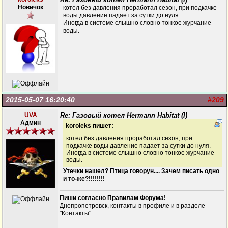
Новичок
котел без давления проработал сезон, при подкачке
воды давление падает за сутки до нуля.
Иногда в системе слышно словно тонкое журчание
воды.
2015-05-07 16:20:40
#209
UVA
Re: Газовый котел Hermann Habitat (I)
Админ
koroleks пишет:
котел без давления проработал сезон, при
подкачке воды давление падает за сутки до нуля.
Иногда в системе слышно словно тонкое журчание
воды.
Утечки нашел? Птица говорун.... Зачем писать одно
и то-же?!!!!!!!!
Пиши согласно Правилам Форума!
Днепропетровск, контакты в профиле и в разделе
"Контакты"