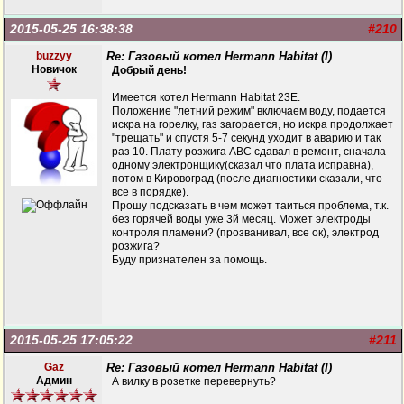
2015-05-25 16:38:38
#210
buzzyy
Re: Газовый котел Hermann Habitat (I)
Новичок
Добрый день!
Имеется котел Hermann Habitat 23E.
Положение "летний режим" включаем воду, подается
искра на горелку, газ загорается, но искра продолжает
"трещать" и спустя 5-7 секунд уходит в аварию и так
раз 10. Плату розжига АВС сдавал в ремонт, сначала
одному электронщику(сказал что плата исправна),
потом в Кировоград (после диагностики сказали, что
все в порядке).
Прошу подсказать в чем может таиться проблема, т.к.
без горячей воды уже 3й месяц. Может электроды
контроля пламени? (прозванивал, все ок), электрод
розжига?
Буду признателен за помощь.
2015-05-25 17:05:22
#211
Gaz
Re: Газовый котел Hermann Habitat (I)
Админ
А вилку в розетке перевернуть?