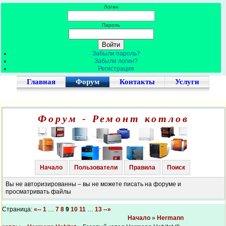
Логин
Пароль
Забыли пароль?
Забыли логин?
Регистрация
Главная
Форум
Контакты
Услуги
Форум - Ремонт котлов
Начало
Пользователи
Правила
Поиск
Вы не авторизированны – вы не можете писать на форуме и
просматривать файлы
Страница:
«--
1
…
7
8
9
10
11
…
13
--»
Начало
»
Hermann