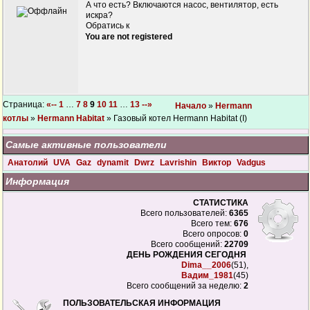
А что есть? Включаются насос, вентилятор, есть
искра?
Обратись к
You are not registered
Страница:
«--
1
…
7
8
9
10
11
…
13
--»
Начало
»
Hermann
котлы
»
Hermann Habitat
» Газовый котел Hermann Habitat (I)
Самые активные пользователи
Анатолий
UVA
Gaz
dynamit
Dwrz
Lavrishin
Виктор
Vadgus
Информация
СТАТИСТИКА
Всего пользователей:
6365
Всего тем:
676
Всего опросов:
0
Всего сообщений:
22709
ДЕНЬ РОЖДЕНИЯ СЕГОДНЯ
Dima__2006
(51),
Вадим_1981
(45)
Всего сообщений за неделю:
2
ПОЛЬЗОВАТЕЛЬСКАЯ ИНФОРМАЦИЯ