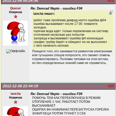
2012-12-06 00:24:56
#22
Quasar
Re: Demrad Nepto - ошибка F04
Новичок
tancha пишет:
рибят таже проблема демрад непто ошибка ф04
ошибка выскакивает после 17 00 помагите
холодно.
горячая вода идёт. только переключаю на систему
отопления несколько раз попытки
загореца и выскакивает ошибка ф4 ионизацыя
серфис трубку бирёт и обищяет но не выполняет
с чего начинать незнаю
Поищите того, кто занимается ремонтом электроники
или тутышних спецов попросите, кто сможет помочь
отремонтировать. Поломка типовая на этих котлах,
но без определенных знаний сами не справитесь.
2012-12-06 22:44:19
#23
tancha
Re: Demrad Nepto - ошибка F04
Новичок
ПОМОЧЬ ТЕМ КАК ПЕРЕКЛЮЧАЕШ В РЕЖИМ
ОТОПЛЕНИЕ 1 ЧАС РАБОТАЕТ ПОТОМ
ВЫСКАКИВАЕТ
ОШИПКА Ф4 НАЖИМАЮ ПЕРЕЗАГРУСКА ГОРЕЛКА
ЗАЖИГАЕЦА ПОТОМ ТУХНЕТ 3 СЕК