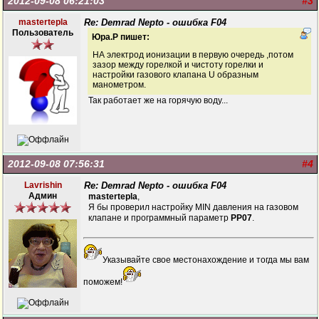
2012-09-08 06:21:03
#3
mastertepla
Re: Demrad Nepto - ошибка F04
Пользователь
Юра.Р пишет:
НА электрод ионизации в первую очередь ,потом
зазор между горелкой и чистоту горелки и
настройки газового клапана U образным
манометром.
Так работает же на горячую воду...
2012-09-08 07:56:31
#4
Lavrishin
Re: Demrad Nepto - ошибка F04
Админ
mastertepla
,
Я бы проверил настройку MIN давления на газовом
клапане и программный параметр
PP07
.
Указывайте свое местонахождение и тогда мы вам
поможем!