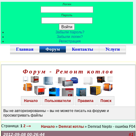
Логин
Пароль
Забыли пароль?
Забыли логин?
Регистрация
Главная
Форум
Контакты
Услуги
Форум - Ремонт котлов
Начало
Пользователи
Правила
Поиск
Вы не авторизированны – вы не можете писать на форуме и
просматривать файлы
Страница:
1
2
--»
Начало
»
Demrat котлы
» Demrad Nepto - ошибка F04
2012-09-08 00:26:44
#1