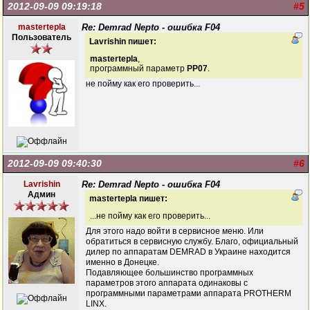
2012-09-09 09:19:18
#5
mastertepla
Re: Demrad Nepto - ошибка F04
Пользователь
Lavrishin пишет:
mastertepla
,
программный параметр
PP07
.
не пойму как его проверить...
2012-09-09 09:40:30
#6
Lavrishin
Re: Demrad Nepto - ошибка F04
Админ
mastertepla пишет:
...не пойму как его проверить...
Для этого надо войти в сервисное меню. Или
обратиться в сервисную службу. Благо, официальный
дилер по аппаратам DEMRAD в Украине находится
именно в Донецке.
Подавляющее большинство программных
параметров этого аппарата одинаковы с
программными параметрами аппарата PROTHERM
LINX.