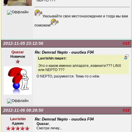
NEPTO ???
Указывайте свое местонахождение и тогда мы вам
поможем!
2012-11-05 23:12:56
#15
Quasar
Re: Demrad Nepto - ошибка F04
Новичок
Lavrishin пишет:
Это о каком именно аппарате, извините??? LINX
или NEPTO ???
О NEPTO, разумеется. Тема-то о нём.
2012-11-06 08:28:50
#16
Lavrishin
Re: Demrad Nepto - ошибка F04
Админ
Quasar
,
Смотри личку...