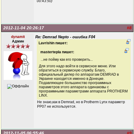
00:43:50)
2012-11-04 20:26:17
#8
dynamit
Re: Demrad Nepto - ошибка F04
Админ
Lavrishin пишет:
mastertepla пишет:
...не пойму как его проверить...
Для этого надо войти в сервисное меню. Или
обратиться в сервисную службу. Благо,
официальный дилер по аппаратам DEMRAD в
Украине находится именно в Донецке.
Подавляющее большинство программных
параметров этого аппарата одинаковы с
программными параметрами аппарата PROTHERM
LINX.
Не знаю,как в Demrad, но в Protherm Lynx параметр
РР07 не используется.
2012-11-05 06:55:46
#9