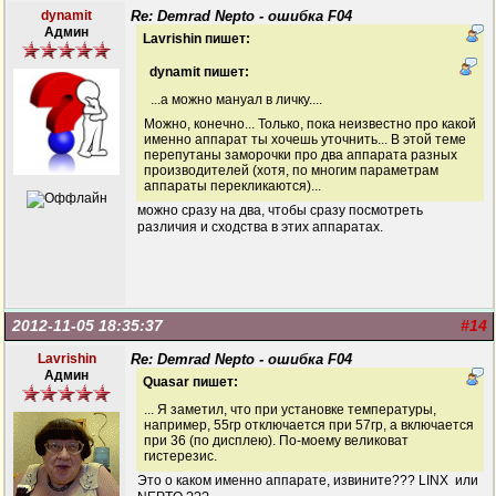
dynamit
Re: Demrad Nepto - ошибка F04
Админ
Lavrishin пишет:
dynamit пишет:
...а можно мануал в личку....
Можно, конечно... Только, пока неизвестно про какой
именно аппарат ты хочешь уточнить... В этой теме
перепутаны заморочки про два аппарата разных
производителей (хотя, по многим параметрам
аппараты перекликаются)...
можно сразу на два, чтобы сразу посмотреть
различия и сходства в этих аппаратах.
2012-11-05 18:35:37
#14
Lavrishin
Re: Demrad Nepto - ошибка F04
Админ
Quasar пишет:
... Я заметил, что при установке температуры,
например, 55гр отключается при 57гр, а включается
при 36 (по дисплею). По-моему великоват
гистерезис.
Это о каком именно аппарате, извините??? LINX или