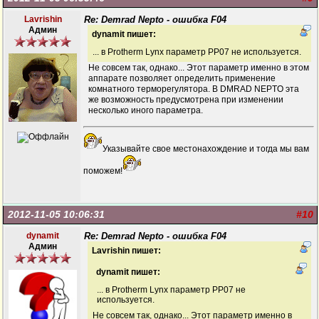
Lavrishin
Re: Demrad Nepto - ошибка F04
Админ
dynamit пишет:
... в Protherm Lynx параметр РР07 не используется.
Не совсем так, однако... Этот параметр именно в этом
аппарате позволяет определить применение
комнатного терморегулятора. В DMRAD NEPTO эта
же возможность предусмотрена при изменении
несколько иного параметра.
Указывайте свое местонахождение и тогда мы вам
поможем!
2012-11-05 10:06:31
#10
dynamit
Re: Demrad Nepto - ошибка F04
Админ
Lavrishin пишет:
dynamit пишет:
... в Protherm Lynx параметр РР07 не
используется.
Не совсем так, однако... Этот параметр именно в