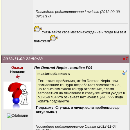
Последнее редактирование Lavrishin (2012-09-09
09:51:17)
Указывайте свое местонахождение и тогда мы вам
поможем!
2012-11-03 23:59:28
#7
Quasar
Re: Demrad Nepto - ошибка F04
Новичок
mastertepla пишет:
Есть такая проблемма, котёл Demrad Nepto при
пользовании контура гвс работает замечательно,
но только включаеш контур отопление, пламя
загораеться на мгновение и сразу-же котёл уходит в
ошибку f 04 что означает нет ионизации... ??? Куда
копать подскажите
Подскажу! Стучись в личку, если проблема еще
актуальна.
:)
Последнее редактирование Quasar (2012-11-04