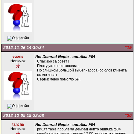
2012-11-26 14:30:34
#19
egoris
Re: Demrad Nepto - ошибка F04
Новичок
Спасибо за совет !
Плату уже восстановил .
Но слишком большой выбег насоса (со слов клиента
около часа).
Сервисменю помогло бы .
2012-12-05 19:22:08
#20
tancha
Re: Demrad Nepto - ошибка F04
Новичок
рибят таже проблема демрад непто ошибка ф04
ошибка выскакивает после 17 00 помагите холодно.