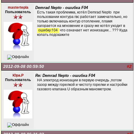
mastertepla
Demrad Nepto - ошибка F04
Пользователь
Есть такая проблемма, котёл Demrad Nepto при
пользовании контура гвс работает замечательно, но
только включаешь контур отопление, пламя
загорается на мгновение и сразу-же котёл уходит в
ошибку f 04
что означает нет ионизации... ??? Куда
копать подскажите
2012-09-08 00:59:50
#2
Юра.Р
Re: Demrad Nepto - ошибка F04
Пользователь
НА электрод ионизации в первую очередь ,потом
зазор между горелкой и чистоту горелки и настройки
газового клапана U образным манометром.