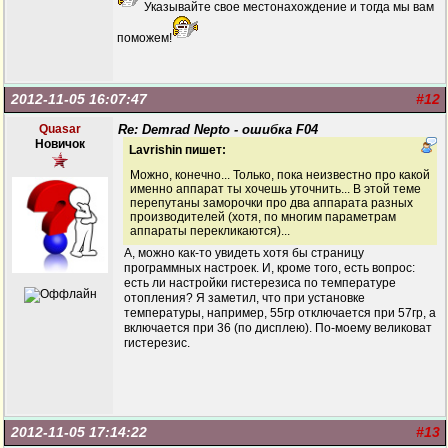
Указывайте свое местонахождение и тогда мы вам
поможем!
2012-11-05 16:07:47
#12
Quasar
Re: Demrad Nepto - ошибка F04
Новичок
Lavrishin пишет:
Можно, конечно... Только, пока неизвестно про какой
именно аппарат ты хочешь уточнить... В этой теме
перепутаны заморочки про два аппарата разных
производителей (хотя, по многим параметрам
аппараты перекликаются)...
А, можно как-то увидеть хотя бы страницу
программных настроек. И, кроме того, есть вопрос:
есть ли настройки гистерезиса по температуре
отопления? Я заметил, что при установке
температуры, например, 55гр отключается при 57гр, а
включается при 36 (по дисплею). По-моему великоват
гистерезис.
2012-11-05 17:14:22
#13