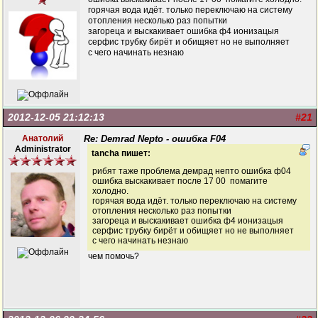
горячая вода идёт. только переключаю на систему
отопления несколько раз попытки
загореца и выскакивает ошибка ф4 ионизацыя
серфис трубку бирёт и обищяет но не выполняет
с чего начинать незнаю
2012-12-05 21:12:13
#21
Анатолий
Re: Demrad Nepto - ошибка F04
Administrator
tancha пишет:
рибят таже проблема демрад непто ошибка ф04
ошибка выскакивает после 17 00 помагите
холодно.
горячая вода идёт. только переключаю на систему
отопления несколько раз попытки
загореца и выскакивает ошибка ф4 ионизацыя
серфис трубку бирёт и обищяет но не выполняет
с чего начинать незнаю
чем помочь?