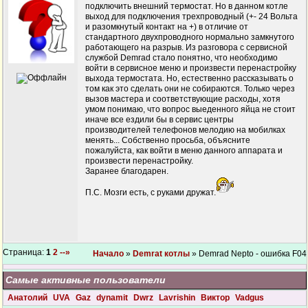
подключить внешний термостат. Но в данном котле
выход для подключения трехпроводный (+- 24 Вольта
и разомкнутый контакт на +) в отличие от
стандартного двухпроводного нормально замкнутого
работающего на разрыв. Из разговора с сервисной
службой Demrad стало понятно, что необходимо
войти в сервисное меню и произвести перенастройку
выхода термостата. Но, естественно рассказывать о
том как это сделать они не собираются. Только через
вызов мастера и соответствующие расходы, хотя
умом понимаю, что вопрос выеденного яйца не стоит
иначе все ездили бы в сервис центры
производителей телефонов мелодию на мобилках
менять... Собственно просьба, объясните
пожалуйста, как войти в меню данного аппарата и
произвести перенастройку.
Заранее благодарен.
П.С. Мозги есть, с руками дружат.
Страница:
1
2
--»
Начало
»
Demrat котлы
» Demrad Nepto - ошибка F04
Самые активные пользователи
Анатолий
UVA
Gaz
dynamit
Dwrz
Lavrishin
Виктор
Vadgus