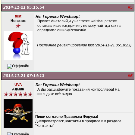
2014-11-21 05:15:54
#5
fust
Re: Горелки Weishaupt
Новичок
Привет Анатолий,и у нас тоже weishaupt тоже
останавливается,причину не могу найти,а как ты
определил ошибку?спасибо.
Последнее редактирование fust (2014-11-21 05:18:23)
2014-11-21 07:14:13
#6
UVA
Re: Горелки Weishaupt
Админ
А Вы расшифруйте показания контроллера! На
шильдике всё видно...
Пиши согласно Правилам Форума!
Днепропетровск, контакты в профиле и в разделе
"Контакты"