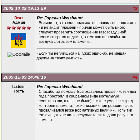
2009-10-29 19:12:59
#3
Dwrz
Re: Горелки Weishaupt
Админ
Возможно, во время поджига, не правильно поджигает
- и не видит пламени - причин может быть много,
следует проверить соотношение газовоздушной
смеси во время поджига, возможно переизбыток
воздуха с отрывом пламени...
«Если ты не учишься на чужих ошибках, не мешай
другим на твоих учиться»
2009-11-09 14:40:16
#4
fastdim
Re: Горелки Weishaupt
Гость
Спасибо, за помощь. Все оказалось проще - котел два
года простоял в собранном виде (котельную
смонтирвали, а газа не было), в итоге умер электрод
контроля пламени. Ток ионизации при розжиге часто
проваливался ниже нормативных величин. Попытки
его очищать не дали результата, зато дала результат
замена.