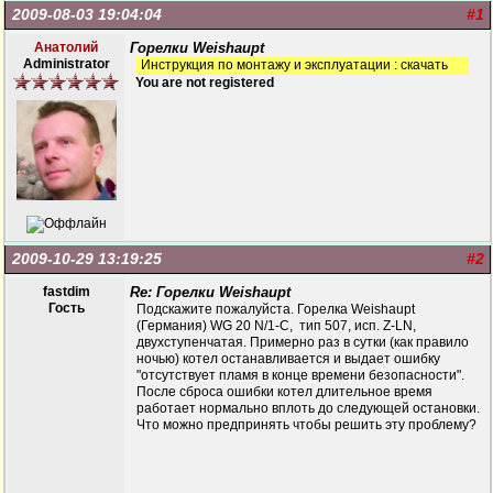
2009-08-03 19:04:04
#1
Анатолий
Горелки Weishaupt
Administrator
Инструкция по монтажу и эксплуатации : скачать
You are not registered
2009-10-29 13:19:25
#2
fastdim
Re: Горелки Weishaupt
Гость
Подскажите пожалуйста. Горелка Weishaupt
(Германия) WG 20 N/1-C, тип 507, исп. Z-LN,
двухступенчатая. Примерно раз в сутки (как правило
ночью) котел останавливается и выдает ошибку
"отсутствует пламя в конце времени безопасности".
После сброса ошибки котел длительное время
работает нормально вплоть до следующей остановки.
Что можно предпринять чтобы решить эту проблему?