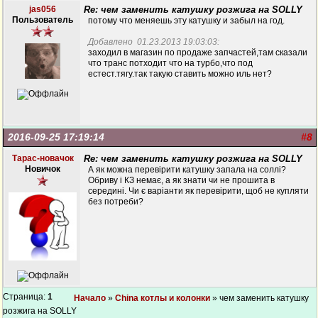
jas056
Re: чем заменить катушку розжига на SOLLY
Пользователь
потому что меняешь эту катушку и забыл на год.
Добавлено 01.23.2013 19:03:03:
заходил в магазин по продаже запчастей,там сказали
что транс потходит что на турбо,что под
естест.тягу.так такую ставить можно иль нет?
2016-09-25 17:19:14
#8
Тарас-новачок
Re: чем заменить катушку розжига на SOLLY
Новичок
А як можна перевірити катушку запала на соллі?
Обриву і КЗ немає, а як знати чи не прошита в
середині. Чи є варіанти як перевірити, щоб не купляти
без потреби?
Страница:
1
Начало
»
China котлы и колонки
» чем заменить катушку
розжига на SOLLY