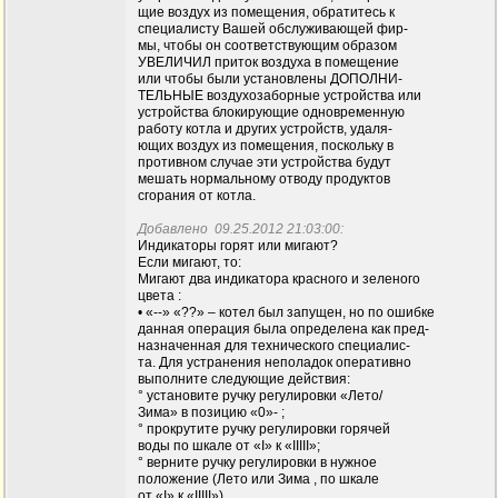
щие воздух из помещения, обратитесь к
специалисту Вашей обслуживающей фир-
мы, чтобы он соответствующим образом
УВЕЛИЧИЛ приток воздуха в помещение
или чтобы были установлены ДОПОЛНИ-
ТЕЛЬНЫЕ воздухозаборные устройства или
устройства блокирующие одновременную
работу котла и других устройств, удаля-
ющих воздух из помещения, поскольку в
противном случае эти устройства будут
мешать нормальному отводу продуктов
сгорания от котла.
Добавлено 09.25.2012 21:03:00:
Индикаторы горят или мигают?
Если мигают, то:
Мигают два индикатора красного и зеленого
цвета :
• «--» «??» – котел был запущен, но по ошибке
данная операция была определена как пред-
назначенная для технического специалис-
та. Для устранения неполадок оперативно
выполните следующие действия:
° установите ручку регулировки «Лето/
Зима» в позицию «0»- ;
° прокрутите ручку регулировки горячей
воды по шкале от «I» к «IIIII»;
° верните ручку регулировки в нужное
положение (Лето или Зима , по шкале
от «I» к «IIIII»).