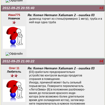
2012-09-25 20:55:40
#3
Иван775
Re: Котел Hermann Хабитат 2 - ошибка 03
Новичок
дымоход торчит из стены(примерно 1 метр), труба и в
ней еще одна труба
2012-09-25 21:00:22
#4
Олег 11
Re: Котел Hermann Хабитат 2 - ошибка 03
Любитель
[03] сработало предохранительно
устройство контроля выхода продуктов
сгорания в помещение.
Иногда, причиной может быть сильный
порыв ветра. Поверните переключатель
«Лето/Зима» [6] в положение разблокиро-
вания до погасания красного инди-
катора (или возможно более длительное
время для охлаждения котла), затем вер-
ните переключатель в нужное положение