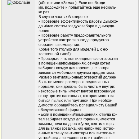
(«Лето» или «Зима» ). Если необходи-
мо, подождите и попытайтесь еще несколь-
ко раз.
В случае частых блокировок:
• Проверьте эффективность работы дымохо-
да и/или систем воздухозабора и дымоуда-
ления.
• Проверьте работу предохранительного
устройства контроля выхода продуктов
сгорания в помещение.
Кроме того (только для моделей Е с ес-
тественной тягой):
• Проверьте, что вентиляционные отверстия
в помещении/помещениях, откуда котел
забирает воздух для горения, не загора-
живаются мебелью и другими предметами.
Размер вентиляционных отверстий должен
быть не менее размеров предписанных
нормами, они должны быть чистым внутри:
некоторые типы имеют внутри встроенную
сетку против насекомых, которая может за-
биться пылью или паутиной. При необхо-
димости обращайтесь к специалисту Вашей
обслуживающей фирмы.
• Если в помещении/помещениях, откуда ко-
тел забирает воздух для горения, имеются
камины, печи на дровах/угле, вентиляторы
для вытяжки воздуха, как например, встро-
енные в стену вентиляторы или вытяжные
устройства для кухонных плит, забираю-