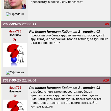
пресостату, а после и сам пресостат
2012-09-25 21:22:11
#9
Иван775
Re: Котел Hermann Хабитат 2 - ошибка 03
Новичок
пресостат это белая круглая штука к которой идут 2
трубки(одна прозрачная, вторая темная) от турбины?
и как его проверить?
2012-09-25 21:58:04
#10
Иван775
Re: Котел Hermann Хабитат 2 - ошибка 03
Новичок
разобрался что такое пресостат, проблема
действительно в круглой белой коробке с двумя
шлангами. ртом в шланг дуешь, пламя загорается,
перестаешь - гаснет. а в это время там какойто
контакт клацает