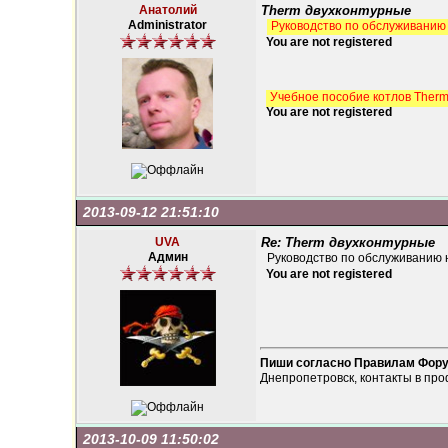
Анатолий
Therm двухконтурные
Administrator
Руководство по обслуживанию 
You are not registered
Учебное пособие котлов Therm
You are not registered
2013-09-12 21:51:10
UVA
Re: Therm двухконтурные
Админ
Руководство по обслуживанию 
You are not registered
Пиши согласно Правилам Фор
Днепропетровск, контакты в про
2013-10-09 11:50:02