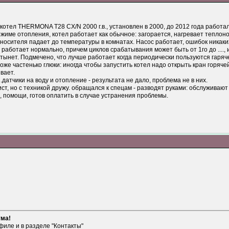
котел THERMONA T28 CX/N 2000 г.в., установлен в 2000, до 2012 года работа
жиме отопления, котел работает как обычное: загорается, нагревает теплоноси
носителя падает до температуры в комнатах. Насос работает, ошибок никак
 работает нормально, причем циклов срабатывания может быть от 1го до ....
тынет. Подмечено, что лучше работает когда периодически пользуются гаряч
же частенько глюки: иногда чтобы запустить котел надо открыть кран горячей
вает.
датчики на воду и отопление - результата не дало, проблема не в них.
ист, но с техникой дружу. обращался к спецам - разводят руками: обслуживают
, помощи, готов оплатить в случае устранения проблемы.
ума!
филе и в разделе "Контакты"