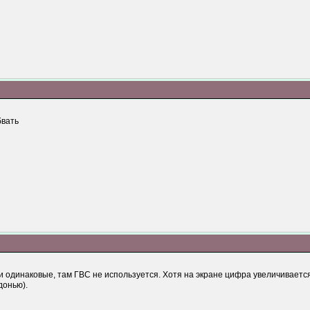
бвать
и одинаковые, там ГВС не используется. Хотя на экране цифра увеличиваетс
донью).