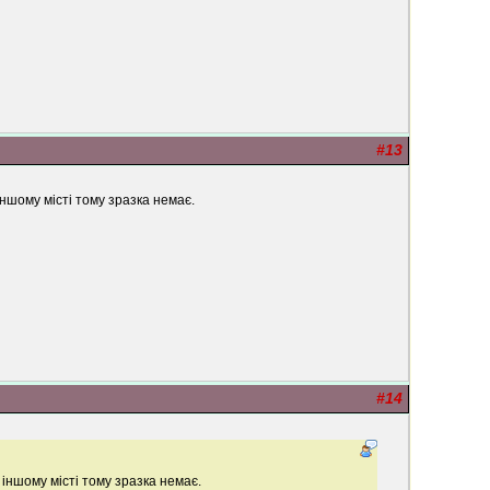
#13
ншому місті тому зразка немає.
#14
 іншому місті тому зразка немає.