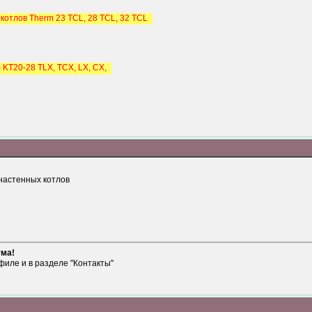
котлов Therm 23 TCL, 28 TCL, 32 TCL
 KT20-28 TLX, TCX, LX, CX,
настенных котлов
ума!
филе и в разделе "Контакты"