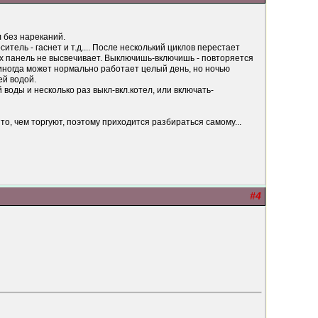
л без нареканий.
тель - гаснет и т.д.... После несколький циклов перестает
их панель не высвечивает. Выключишь-включишь - повторяется
, иногда может нормально работает целый день, но ночью
ей водой.
 воды и несколько раз выкл-вкл.котел, или включать-
 то, чем торгуют, поэтому приходится разбираться самому...
#4