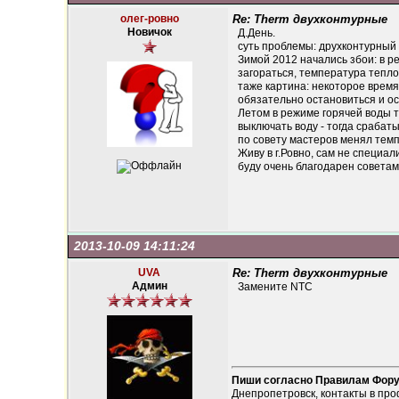
олег-ровно
Re: Therm двухконтурные
Новичок
Д.День.
суть проблемы: друхконтурный 
Зимой 2012 начались збои: в ре
загораться, температура тепло
таже картина: некоторое время
обязательно остановиться и ос
Летом в режиме горячей воды то
выключать воду - тогда срабаты
по совету мастеров менял темп.
Живу в г.Ровно, сам не специал
буду очень благодарен советам
2013-10-09 14:11:24
UVA
Re: Therm двухконтурные
Админ
Замените NTC
Пиши согласно Правилам Фор
Днепропетровск, контакты в про