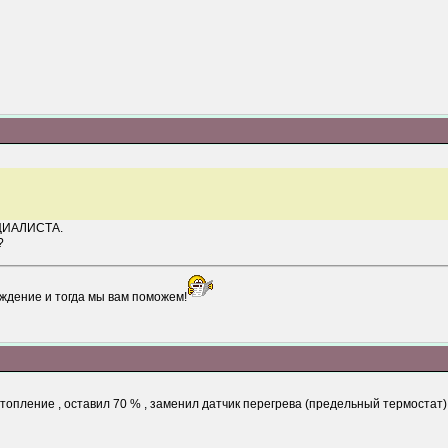
ЕЦИАЛИСТА.
?
ждение и тогда мы вам поможем!
опление , оставил 70 % , заменил датчик перегрева (предельный термостат)