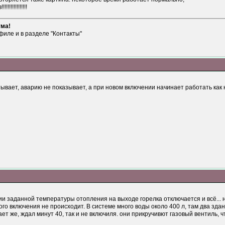
!!!!!!!!!!!
ума!
филе и в разделе "Контакты"
ывает, аварию не показывает, а при новом включении начинает работать как ни
и заданной температуры отопления на выходе горелка отключается и всё... 
рного включения не происходит. В системе много воды около 400 л, там два з
ает же, ждал минут 40, так и не включиля. они прикручивют газовый вентиль, ч