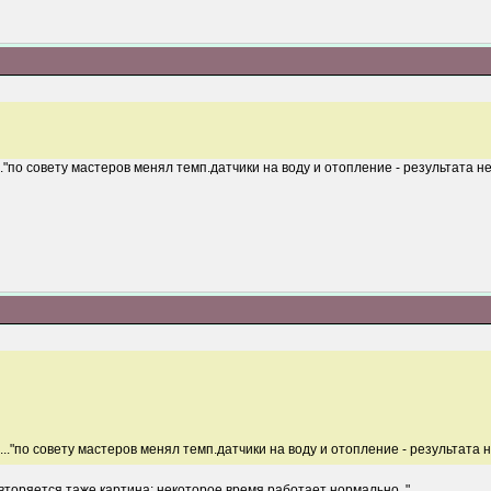
."по совету мастеров менял темп.датчики на воду и отопление - результата не
.."по совету мастеров менял темп.датчики на воду и отопление - результата н
вторяется таже картина: некоторое время работает нормально, "