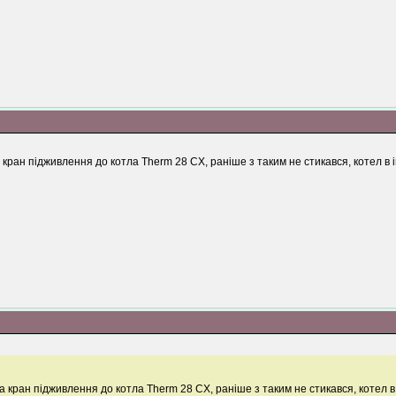
кран підживлення до котла Therm 28 CX, раніше з таким не стикався, котел в і
 кран підживлення до котла Therm 28 CX, раніше з таким не стикався, котел в