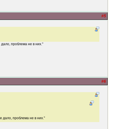
#5
 дало, проблема не в них."
#6
е дало, проблема не в них."