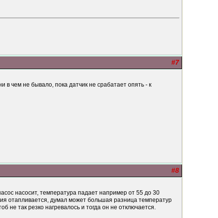
#7
 в чем не бывало, пока датчик не срабатает опять - к
#8
насос насосит, температура падает например от 55 до 30
дания отапливается, думал может большая разница температур
тоб не так резко нагревалось и тогда он не отключается.