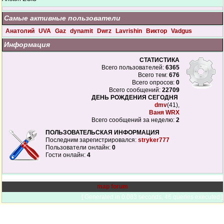
Самые активные пользователи
Анатолий
UVA
Gaz
dynamit
Dwrz
Lavrishin
Виктор
Vadgus
Информация
СТАТИСТИКА
Всего пользователей:
6365
Всего тем:
676
Всего опросов:
0
Всего сообщений:
22709
ДЕНЬ РОЖДЕНИЯ СЕГОДНЯ
dmv
(41),
Ваня WRX
Всего сообщений за неделю:
2
ПОЛЬЗОВАТЕЛЬСКАЯ ИНФОРМАЦИЯ
Последним зарегистрировался:
stryker777
Пользователи онлайн:
0
Гости онлайн:
4
map forum
[ Generated in 0.083 seconds, 46 queries executed ]