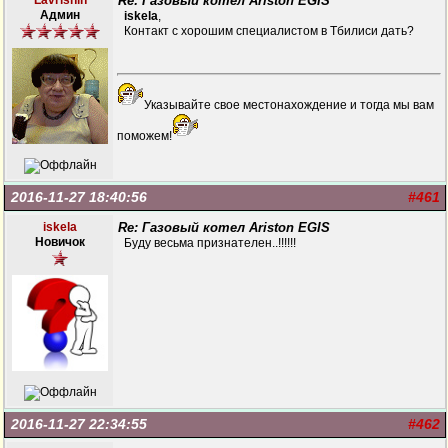
Lavrishin
Re: Газовый котел Ariston EGIS
Админ
iskela
,
Контакт с хорошим специалистом в Тбилиси дать?
Указывайте свое местонахождение и тогда мы вам
поможем!
2016-11-27 18:40:56
#461
iskela
Re: Газовый котел Ariston EGIS
Новичок
Буду весьма признателен..!!!!!!
2016-11-27 22:34:55
#462