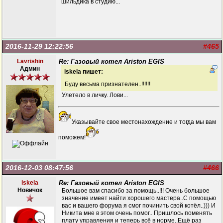
шильдика в студию...
2016-11-29 12:22:56
#465
Lavrishin
Re: Газовый котел Ariston EGIS
Админ
iskela пишет:
Буду весьма признателен..!!!!!!
Улетело в личку. Лови...
Указывайте свое местонахождение и тогда мы вам
поможем!
2016-12-03 08:47:56
#466
iskela
Re: Газовый котел Ariston EGIS
Новичок
Большое вам спасибо за помощь..!!! Очень большое
значение имеет найти хорошего мастера..С помощью
вас и вашего форума я смог починить свой котёл..))) И
Никита мне в этом очень помог.. Пришлось поменять
плату управления и теперь всё в норме..Ещё раз