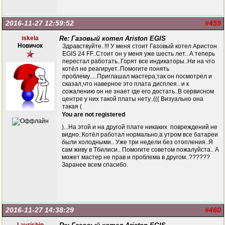
2016-11-27 12:59:52
#459
iskela
Re: Газовый котел Ariston EGIS
Новичок
Здравствуйте..!!! У меня стоит Газовый котел Аристон
EGIS 24 FF..Стоит он у меня уже шесть лет.. А теперь
перестал работать..Горят все индикаторы..Ни на что
котёл не реагирует..Помогите понять
проблему.....Приглашал мастера,так он посмотрел и
сказал,что наверное это плата дисплея.. и к
сожалению он не знает где его достать..В сервисном
центре у них такой платы нету..((( Визуально она
такая (
You are not registered
)...На этой и на другой плате никаких повреждений не
видно..Котёл работал нормально,а утром все батареи
были холодными.. Уже три недели без отопления..Я
сам живу в Тбилиси.. Помогите советом пожалуйста.. А
может мастер не прав и проблема в другом..??????
Заранее всем спасибо.
2016-11-27 14:38:29
#460