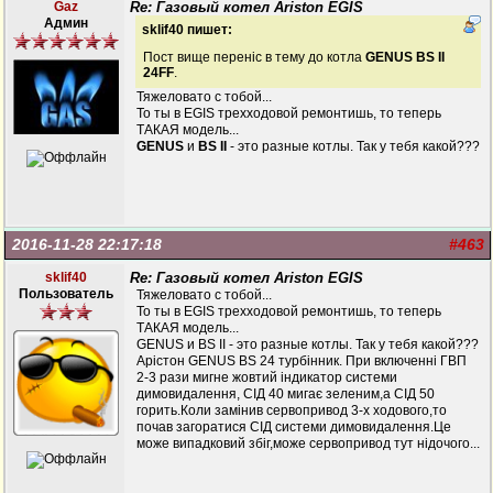
Gaz
Re: Газовый котел Ariston EGIS
Админ
sklif40 пишет:
Пост вище переніс в тему до котла
GENUS BS II
24FF
.
Тяжеловато с тобой...
То ты в EGIS трехходовой ремонтишь, то теперь
ТАКАЯ модель...
GENUS
и
BS II
- это разные котлы. Так у тебя какой???
2016-11-28 22:17:18
#463
sklif40
Re: Газовый котел Ariston EGIS
Пользователь
Тяжеловато с тобой...
То ты в EGIS трехходовой ремонтишь, то теперь
ТАКАЯ модель...
GENUS и BS II - это разные котлы. Так у тебя какой???
Арістон GENUS BS 24 турбінник. При включенні ГВП
2-3 рази мигне жовтий індикатор системи
димовидалення, СІД 40 мигає зеленим,а СІД 50
горить.Коли замінив сервопривод 3-х ходового,то
почав загоратися СІД системи димовидалення.Це
може випадковий збіг,може сервопривод тут нідочого...