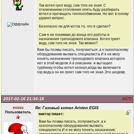
Так котел грел воду, сам того не зная. С
отключением отопления опять буду разбирать
котел и прочищать теплоообменник. Но вот в голову
ударил вопрос.
Безопасно ли для котла то, что я сделал?
Сам я не понимаю до конца его работы и
назначения трехходового клапана. Котел греет
воду, сам того не зная. Так можно?
Вам бы поэмы писать, получаеться ,а к газоопасному
оборудованию вызвать специалиста.И я не могу
понять назначение трехходового клапана,которого
нет в этой модели.А в описании -я вытащил
турбинку,чтобы котел незнал,когда вы включаете
гор.воду,а он ее греет сам того не зная.Это шедевр.
2017-02-16 21:34:18
#470
evasu
Re: Газовый котел Ariston EGIS
Пользователь
виктор пишет:
Вам бы поэмы писать, получаеться ,а к
газоопасному оборудованию вызвать
специалиста.И я не могу понять назначение