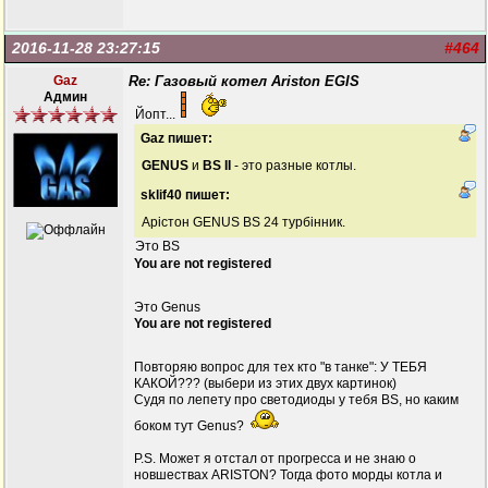
2016-11-28 23:27:15
#464
Gaz
Re: Газовый котел Ariston EGIS
Админ
Йопт...
Gaz пишет:
GENUS
и
BS II
- это разные котлы.
sklif40 пишет:
Арістон GENUS BS 24 турбінник.
Это BS
You are not registered
Это Genus
You are not registered
Повторяю вопрос для тех кто "в танке": У ТЕБЯ
КАКОЙ??? (выбери из этих двух картинок)
Судя по лепету про светодиоды у тебя BS, но каким
боком тут Genus?
P.S. Может я отстал от прогресса и не знаю о
новшествах ARISTON? Тогда фото морды котла и