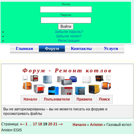
Логин
Пароль
Забыли пароль?
Забыли логин?
Регистрация
Главная
Форум
Контакты
Услуги
Форум - Ремонт котлов
Начало
Пользователи
Правила
Поиск
Вы не авторизированны – вы не можете писать на форуме и
просматривать файлы
Страница:
«--
1
…
17
18
19
20
21
--»
Начало
»
Ariston
» Газовый котел
Ariston EGIS