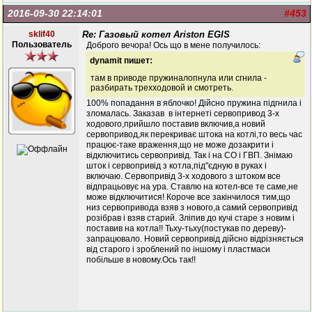
2016-09-30 22:14:01
#453
sklif40
Re: Газовый котел Ariston EGIS
Пользователь
Доброго вечора! Ось що в мене получилось:
dynamit пишет:
там в приводе пружиналопнула или сгнила -
разбирать трехходовой и смотреть.
100% попадання в яблочко! Дійсно пружина підгнила і
зломалась. Заказав в інтернеті сервопривод 3-х
ходового,прийшло поставив включив,а новий
сервопривод,як перекриває штока на котлі,то весь час
працює-таке враження,що не може дозакрити і
відключитись сервопривід. Так і на СО і ГВП. Знімаю
шток і сервопривід з котла,під"єдную в руках і
включаю. Сервопривід 3-х ходового з штоком все
відпрацьовує на ура. Ставлю на котел-все те саме,не
може відключитися! Короче все закінчилося тим,що
низ сервопривода взяв з нового,а самий сервопривід
розібрав і взяв старий. Зліпив до кучі старе з новим і
поставив на котла!! Тьху-тьху(постукав по дереву)-
запрацювало. Новий сервопривід дійсно відрізняється
від старого і зроблений по іншому і пластмаси
побільше в новому.Ось так!!