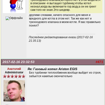
трехходового клапана,которого нет в этой модели.А
в описании -я вытащил турбинку,чтобы котел
незнал,когда вы включаете гор.воду,а он ее греет
сам того не зная.Это шедевр.
другими словами, ничего опасного для меня и
вредного для котла в этом нет. Так же как нет и
трехходового клапана в моем котле. Я вас правильно
понял?
Последнее редактирование evasu (2017-02-16
21:35:13)
2017-02-16 23:32:53
#471
Анатолий
Re: Газовый котел Ariston EGIS
Administrator
Без турбинки теплообменик вообще выйдет из строя,
забьется накипью окончательно