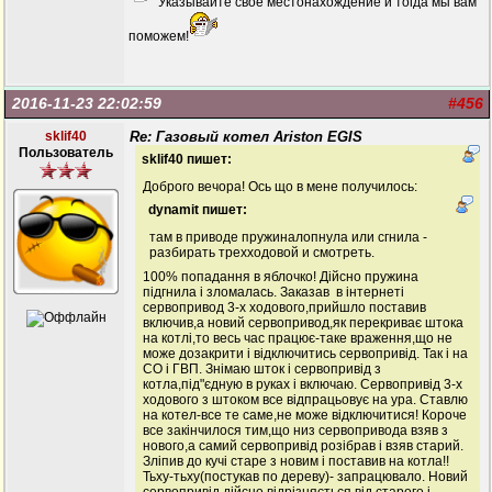
Указывайте свое местонахождение и тогда мы вам
поможем!
2016-11-23 22:02:59
#456
sklif40
Re: Газовый котел Ariston EGIS
Пользователь
sklif40 пишет:
Доброго вечора! Ось що в мене получилось:
dynamit пишет:
там в приводе пружиналопнула или сгнила -
разбирать трехходовой и смотреть.
100% попадання в яблочко! Дійсно пружина
підгнила і зломалась. Заказав в інтернеті
сервопривод 3-х ходового,прийшло поставив
включив,а новий сервопривод,як перекриває штока
на котлі,то весь час працює-таке враження,що не
може дозакрити і відключитись сервопривід. Так і на
СО і ГВП. Знімаю шток і сервопривід з
котла,під"єдную в руках і включаю. Сервопривід 3-х
ходового з штоком все відпрацьовує на ура. Ставлю
на котел-все те саме,не може відключитися! Короче
все закінчилося тим,що низ сервопривода взяв з
нового,а самий сервопривід розібрав і взяв старий.
Зліпив до кучі старе з новим і поставив на котла!!
Тьху-тьху(постукав по дереву)- запрацювало. Новий