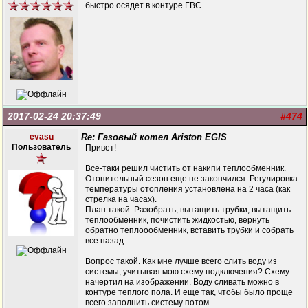
быстро осядет в контуре ГВС
2017-02-24 20:37:49
#474
evasu
Re: Газовый котел Ariston EGIS
Пользователь
Привет!
Все-таки решил чистить от накипи теплообменник.
Отопительный сезон еще не закончился. Регулировка
температуры отопления установлена на 2 часа (как
стрелка на часах).
План такой. Разобрать, вытащить трубки, вытащить
теплообменник, почистить жидкостью, вернуть
обратно теплоообменник, вставить трубки и собрать
все назад.
Вопрос такой. Как мне лучше всего слить воду из
системы, учитывая мою схему подключения? Схему
начертил на изображении. Воду сливать можно в
контуре теплого пола. И еще так, чтобы было проще
всего заполнить систему потом.