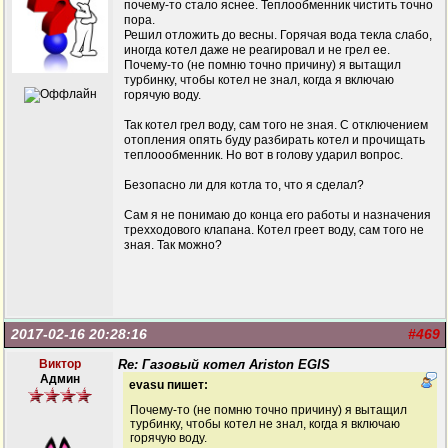
почему-то стало яснее. Теплообменник чистить точно
пора.
Решил отложить до весны. Горячая вода текла слабо,
иногда котел даже не реагировал и не грел ее.
Почему-то (не помню точно причину) я вытащил
турбинку, чтобы котел не знал, когда я включаю
горячую воду.
Так котел грел воду, сам того не зная. С отключением
отопления опять буду разбирать котел и прочищать
теплоообменник. Но вот в голову ударил вопрос.
Безопасно ли для котла то, что я сделал?
Сам я не понимаю до конца его работы и назначения
трехходового клапана. Котел греет воду, сам того не
зная. Так можно?
2017-02-16 20:28:16
#469
Виктор
Re: Газовый котел Ariston EGIS
Админ
evasu пишет:
Почему-то (не помню точно причину) я вытащил
турбинку, чтобы котел не знал, когда я включаю
горячую воду.