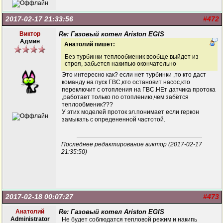
2017-02-17 21:33:56
#472
Виктор
Re: Газовый котел Ariston EGIS
Админ
Анатолий пишет:
Без турбинки теплообменик вообще выйдет из
строя, забьется накипью окончательно
Это интересно как? если нет турбинки ,то кто даст
команду на пуск ГВС,кто остановит насос,кто
переключит с отопления на ГВС.НЕт датчика протока
,работает только по отоплению,чем забётся
теплообменик???
У этих моделей проток эл.понимает если геркон
замыкать с опредененной частотой.
Последнее редактирование виктор (2017-02-17
21:35:50)
2017-02-18 00:07:27
#473
Анатолий
Re: Газовый котел Ariston EGIS
Administrator
Не будет соблюдатся тепловой режим и накипь