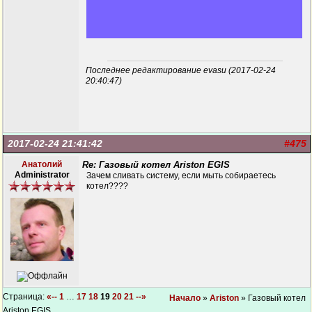
Последнее редактирование evasu (2017-02-24
20:40:47)
2017-02-24 21:41:42
#475
Анатолий
Re: Газовый котел Ariston EGIS
Administrator
Зачем сливать систему, если мыть собираетесь
котел????
Страница:
«--
1
…
17
18
19
20
21
--»
Начало
»
Ariston
» Газовый котел
Ariston EGIS