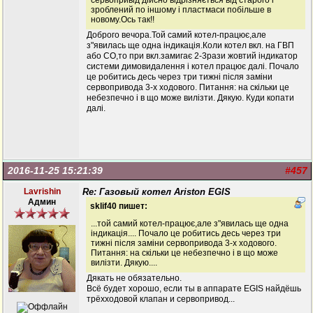
сервопривід дійсно відрізняється від старого і
зроблений по іншому і пластмаси побільше в
новому.Ось так!!
Доброго вечора.Той самий котел-працює,але
з"явилась ще одна індикація.Коли котел вкл. на ГВП
або СО,то при вкл.замигає 2-3рази жовтий індикатор
системи димовидалення і котел працює далі. Почало
це робитись десь через три тижні після заміни
сервопривода 3-х ходового. Питання: на скільки це
небезпечно і в що може вилізти. Дякую. Куди копати
далі.
2016-11-25 15:21:39
#457
Lavrishin
Re: Газовый котел Ariston EGIS
Админ
sklif40 пишет:
...той самий котел-працює,але з"явилась ще одна
індикація.... Почало це робитись десь через три
тижні після заміни сервопривода 3-х ходового.
Питання: на скільки це небезпечно і в що може
вилізти. Дякую....
Дякать не обязательно.
Всё будет хорошо, если ты в аппарате EGIS найдёшь
трёхходовой клапан и сервопривод...