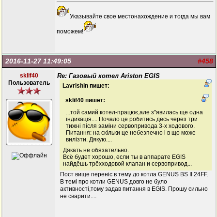
Указывайте свое местонахождение и тогда мы вам
поможем!
2016-11-27 11:49:05
#458
sklif40
Re: Газовый котел Ariston EGIS
Пользователь
Lavrishin пишет:
sklif40 пишет:
...той самий котел-працює,але з"явилась ще одна
індикація.... Почало це робитись десь через три
тижні після заміни сервопривода 3-х ходового.
Питання: на скільки це небезпечно і в що може
вилізти. Дякую....
Дякать не обязательно.
Всё будет хорошо, если ты в аппарате EGIS
найдёшь трёхходовой клапан и сервопривод...
Пост вище переніс в тему до котла GENUS BS II 24FF.
В темі про котли GENUS довго не було
активності,тому задав питання в EGIS. Прошу сильно
не сварити....