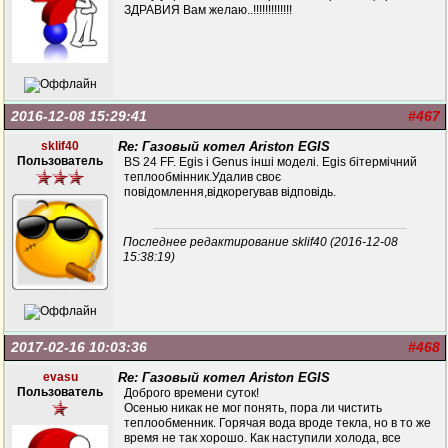
ЗДРАВИЯ Вам желаю..!!!!!!!!!!!!!
2016-12-08 15:29:41
#467
sklif40
Re: Газовый котел Ariston EGIS
Пользователь
BS 24 FF. Egis i Genus інші моделі. Egis бітермічний
теплообмінник.Удалив своє
повідомлення,відкорегував відповідь.
Последнее редактирование sklif40 (2016-12-08
15:38:19)
2017-02-16 10:03:36
#468
evasu
Re: Газовый котел Ariston EGIS
Пользователь
Доброго времени суток!
Осенью никак не мог понять, пора ли чистить
теплообменник. Горячая вода вроде текла, но в то же
время не так хорошо. Как наступили холода, все