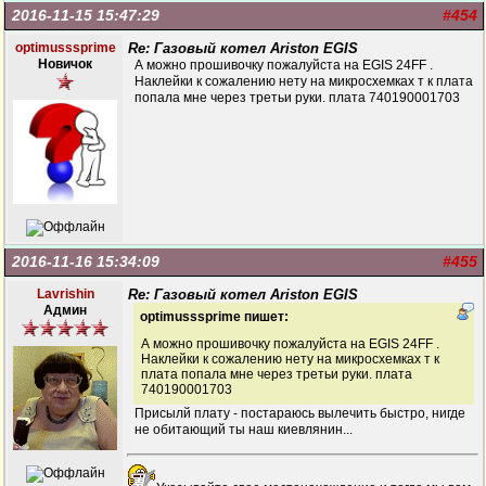
2016-11-15 15:47:29
#454
optimusssprime
Re: Газовый котел Ariston EGIS
Новичок
А можно прошивочку пожалуйста на EGIS 24FF .
Наклейки к сожалению нету на микросхемках т к плата
попала мне через третьи руки. плата 740190001703
2016-11-16 15:34:09
#455
Lavrishin
Re: Газовый котел Ariston EGIS
Админ
optimusssprime пишет:
А можно прошивочку пожалуйста на EGIS 24FF .
Наклейки к сожалению нету на микросхемках т к
плата попала мне через третьи руки. плата
740190001703
Присылй плату - постараюсь вылечить быстро, нигде
не обитающий ты наш киевлянин...