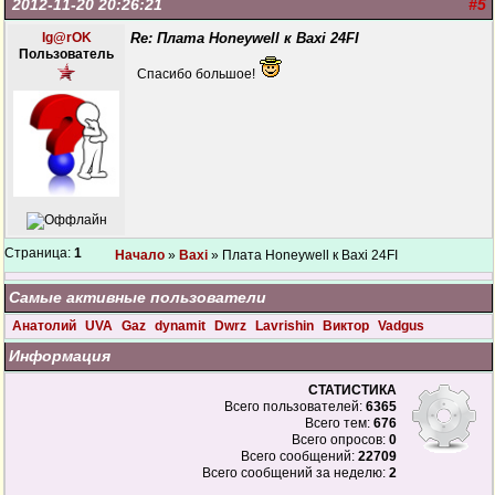
2012-11-20 20:26:21
#5
Ig@rOK
Re: Плата Honeywell к Baxi 24FI
Пользователь
Спасибо большое!
Страница:
1
Начало
»
Baxi
» Плата Honeywell к Baxi 24FI
Самые активные пользователи
Анатолий
UVA
Gaz
dynamit
Dwrz
Lavrishin
Виктор
Vadgus
Информация
СТАТИСТИКА
Всего пользователей:
6365
Всего тем:
676
Всего опросов:
0
Всего сообщений:
22709
Всего сообщений за неделю:
2