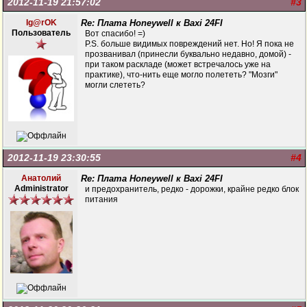
2012-11-19 21:57:02
#3
Ig@rOK
Re: Плата Honeywell к Baxi 24FI
Пользователь
Вот спасибо! =)
P.S. больше видимых повреждений нет. Но! Я пока не
прозванивал (принесли буквально недавно, домой) -
при таком раскладе (может встречалось уже на
практике), что-нить еще могло полететь? "Мозги"
могли слететь?
2012-11-19 23:30:55
#4
Анатолий
Re: Плата Honeywell к Baxi 24FI
Administrator
и предохранитель, редко - дорожки, крайне редко блок
питания