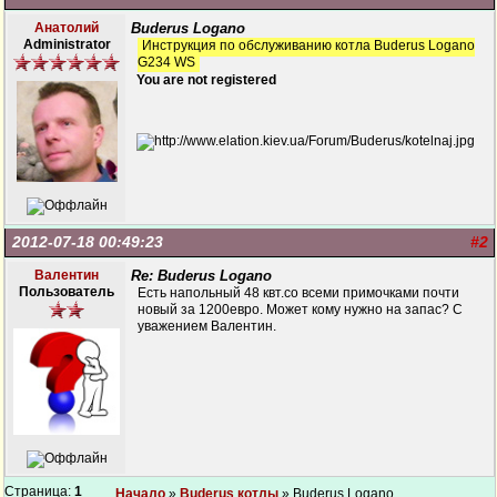
Анатолий
Buderus Logano
Administrator
Инструкция по обслуживанию котла Buderus Logano
G234 WS
You are not registered
2012-07-18 00:49:23
#2
Валентин
Re: Buderus Logano
Пользователь
Есть напольный 48 квт.со всеми примочками почти
новый за 1200евро. Может кому нужно на запас? С
уважением Валентин.
Страница:
1
Начало
»
Buderus котлы
» Buderus Logano